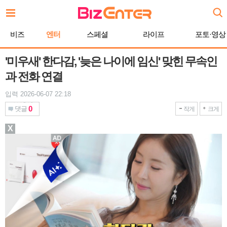
본
문
바
비즈
엔터
스페셜
라이프
포토·영상
로
가
기
'미우새' 한다감, '늦은 나이에 임신' 맞힌 무속인
과 전화 연결
입력 2026-06-07 22:18
0
댓글
작게
크게
X