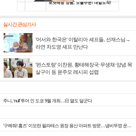
실시간 관심기사
'어서와 한국은' 이탈리아 셰프들, 선재스님→
라연 차도영 셰프 만난다
'편스토랑' 이찬원, 황태해장국·무생채·양념 목
살구이 등 윤주모 레시피 섭렵
주니, ‘null’ 투어 인 도쿄 9월 개최…日 열도 달군다
'구해줘! 홈즈' 이모란 필라테스 원장 용산 아파트 방문…냄비뚜껑 운동법 소개