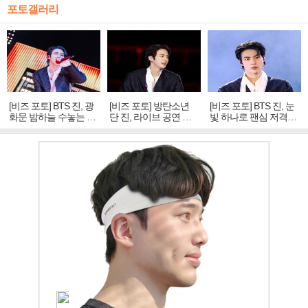
포토갤러리
[비즈 포토] BTS 진, 광
[비즈 포토] 방탄소년
[비즈 포토] BTS 진, 눈
화문 밤하늘 수놓는 '비
단 진, 라이브 공연 중
빛 하나로 팬심 저격…
주얼 킹'의 열창
빛나는 독보적 아우라
독보적 카리스마