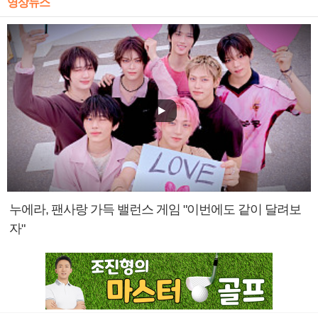
영상뉴스
누에라, 팬사랑 가득 밸런스 게임 "이번에도 같이 달려보
자"