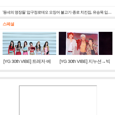
'동네의 명장들' 압구정로데오 오징어 불고기·종로 치킨집, 유승목 입맛 저격
스페셜
[YG 30th VIBE] 트레저·베
[YG 30th VIBE] 지누션→빅
이비몬스터, YG DNA 계승
뱅·투애니원·블랙핑크, YG
③
만의 문법②