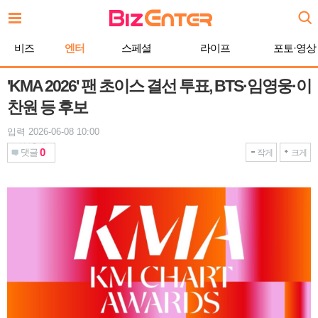
본
문
바
비즈
엔터
스페셜
라이프
포토·영상
로
가
기
'KMA 2026' 팬 초이스 결선 투표, BTS·임영웅·이
찬원 등 후보
입력 2026-06-08 10:00
0
댓글
작게
크게