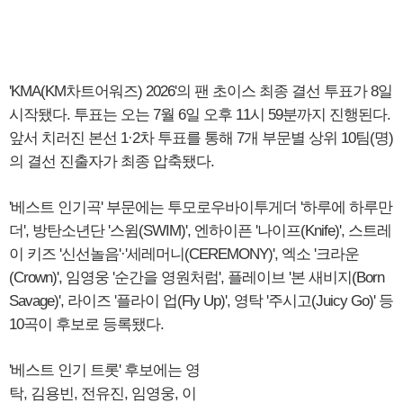
'KMA(KM차트어워즈) 2026'의 팬 초이스 최종 결선 투표가 8일
시작됐다. 투표는 오는 7월 6일 오후 11시 59분까지 진행된다.
앞서 치러진 본선 1·2차 투표를 통해 7개 부문별 상위 10팀(명)
의 결선 진출자가 최종 압축됐다.
'베스트 인기곡' 부문에는 투모로우바이투게더 '하루에 하루만
더', 방탄소년단 '스윔(SWIM)', 엔하이픈 '나이프(Knife)', 스트레
이 키즈 '신선놀음'·'세레머니(CEREMONY)', 엑소 '크라운
(Crown)', 임영웅 '순간을 영원처럼', 플레이브 '본 새비지(Born
Savage)', 라이즈 '플라이 업(Fly Up)', 영탁 '주시고(Juicy Go)' 등
10곡이 후보로 등록됐다.
'베스트 인기 트롯' 후보에는 영
탁, 김용빈, 전유진, 임영웅, 이