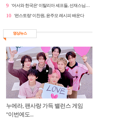
9
'어서와 한국은' 이탈리아 셰프들, 선재스님→라연 차도...
10
'편스토랑' 이찬원, 윤주모 레시피 배운다
영상뉴스
누에라, 팬사랑 가득 밸런스 게임
"이번에도...