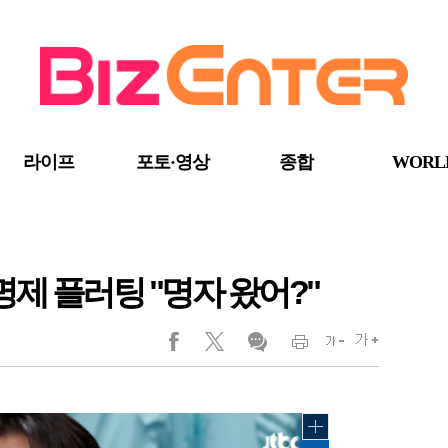
라이프
포토·영상
종합
WORL
실명제 플러팅 "명자 왔어?"