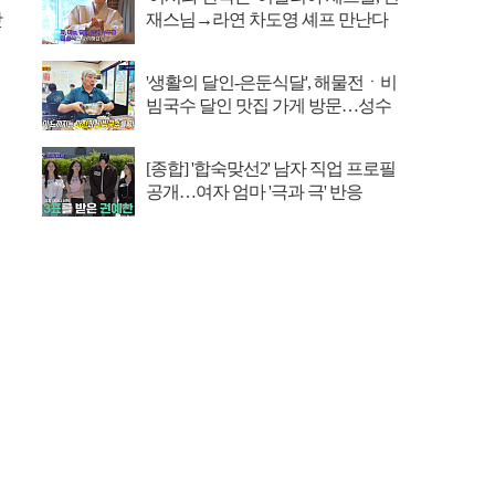
맛
재스님→라연 차도영 셰프 만난다
'생활의 달인-은둔식달', 해물전ㆍ비
빔국수 달인 맛집 가게 방문…성수
동 뚝도시장 ...
[종합] '합숙맞선2' 남자 직업 프로필
공개…여자 엄마 '극과 극' 반응