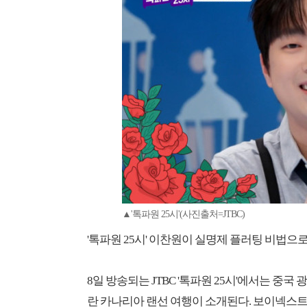
▲'톡파원 25시'(사진출처=JTBC)
'톡파원 25시' 이찬원이 실명제 플러팅 비법으로
8일 방송되는 JTBC '톡파원 25시'에서는 중국 
란 카나리아 랜선 여행이 소개된다. 보이넥스트도