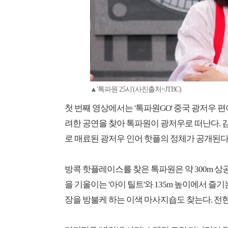
▲'톡파원 25시'(사진출처=JTBC)
첫 번째 영상에서는 '톡파원GO' 중국 광저우 
려한 공연을 찾아 톡파원이 광저우로 떠난다. 김
로 매료된 광저우 인어 핫플의 정체가 공개된다
방콕 핫플레이스를 찾은 톡파원은 약 300m 상공
을 기울이는 '아이 틸트'와 135m 높이에서 즐
장을 방불케 하는 이색 마사지숍도 찾는다. 전현무