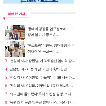
많이 본 기사
1
'동네의 명장들' 압구정로데오 오
징어 불고기·종로 치...
2
'편스토랑' 이찬원, 황태해장국·무
생채·양념 목살구이 ...
3
'전설의 사내' 장한별, 가요제 출신 엄마와 감동 듀엣
4
김용빈, '제7회 섬의 날' 기념식 축하 공연
5
'전설의 사내' 장한별, '하늘아'→'너를 사랑하고도' 명...
6
'전설의 사내' 성리, 이루네와 1등 대결…임영웅 '보금...
7
'슈퍼맨이 돌아왔다' 혹서기 편성 결방, 스페셜 방송
8
'유퀴즈' 이은결·임봉근 할머니&임다운 작가·이승철, '...