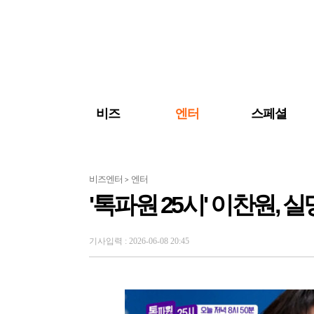
검색 바로가기
주메뉴 바로가기
주요 기사 바로가기
비즈
엔터
스페셜
비즈엔터
엔터
>
'톡파원 25시' 이찬원, 
기사입력 : 2026-06-08 20:45