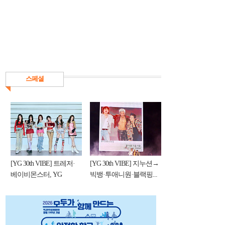
스페셜
[YG 30th VIBE] 트레저·
[YG 30th VIBE] 지누션→
베이비몬스터, YG
빅뱅·투애니원·블랙핑...
DNA...