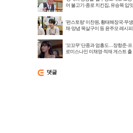
어 불고기·종로 치킨집, 유승목 입
저격
'편스토랑' 이찬원, 황태해장국·무생
채·양념 목살구이 등 윤주모 레시피
섭렵
'꼬꼬무' 단종과 엄흥도…장항준·프
로미스나인 이채영·적재 게스트 출
연
댓글