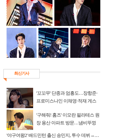
최신기사
'꼬꼬무' 단종과 엄흥도…장항준·
프로미스나인 이채영·적재 게스
트 출연
'구해줘! 홈즈' 이모란 필라테스 원
장 용산 아파트 방문…냄비뚜껑
운동법 소개
'야구여왕2' 배드민턴 출신 송민지, 투수 데뷔→장수영 반등 예고