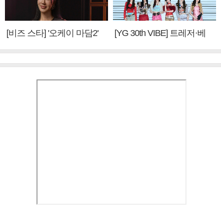
[비즈 스타] '오케이 마담2'
[YG 30th VIBE] 트레저·베
엄정화 "6년 만의 속편 제
이비몬스터, YG DNA 계승
작, 하늘의 뜻"(인터뷰)
③