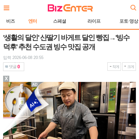
본
문
바
비즈
엔터
스페셜
라이프
포토·영상
로
가
기
'생활의 달인' 산딸기 바게트 달인 빵집→'빙수
덕후' 추천 수도권 빙수 맛집 공개
입력 2026-06-08 20:55
0
댓글
작게
크게
X