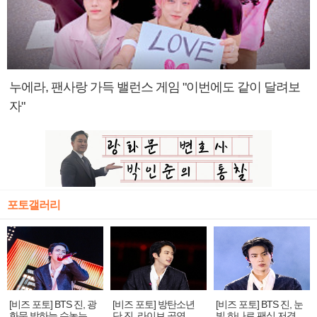
누에라, 팬사랑 가득 밸런스 게임 "이번에도 같이 달려보
자"
포토갤러리
[비즈 포토] BTS 진, 광
[비즈 포토] 방탄소년
[비즈 포토] BTS 진, 눈
화문 밤하늘 수놓는 '비
단 진, 라이브 공연 중
빛 하나로 팬심 저격…