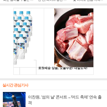
주얼 킹'의 열창
빛나는 독보적 아우라
독보적 카리스마
실시간 관심기사
이찬원, '섬의 날' 콘서트→'머드 축제' 연속 출
격