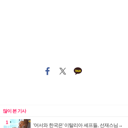
많이 본 기사
1
'어서와 한국은' 이탈리아 셰프들, 선재스님→