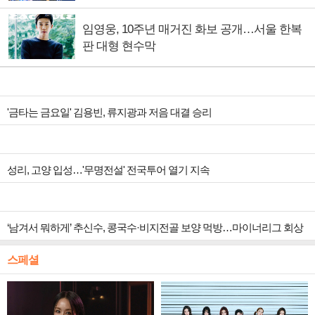
임영웅, 10주년 매거진 화보 공개…서울 한복
판 대형 현수막
'금타는 금요일' 김용빈, 류지광과 저음 대결 승리
성리, 고양 입성…'무명전설' 전국투어 열기 지속
‘남겨서 뭐하게’ 추신수, 콩국수·비지전골 보양 먹방…마이너리그 회상
스페셜