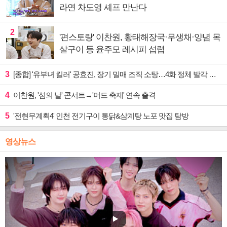
라연 차도영 셰프 만난다
2
'편스토랑' 이찬원, 황태해장국·무생채·양념 목
살구이 등 윤주모 레시피 섭렵
3
[종합] '유부녀 킬러' 공효진, 장기 밀매 조직 소탕…4화 정체 발각 위기 예고
4
이찬원, '섬의 날' 콘서트→'머드 축제' 연속 출격
5
'전현무계획4' 인천 전기구이 통닭&삼계탕 노포 맛집 탐방
영상뉴스