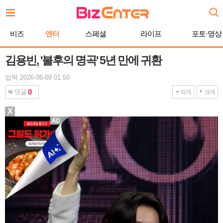
본
문
바
비즈
엔터
스페셜
라이프
포토·영상
로
가
기
김용빈, '불후의 명곡' 5년 만에 귀환
입력 2026-06-09 01:50
0
댓글
작게
크게
X