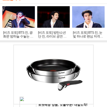
[비즈 포토] BTS 진, 광
[비즈 포토] 방탄소년
[비즈 포토] BTS 진, 눈
화문 밤하늘 수놓는 '비
단 진, 라이브 공연 중
빛 하나로 팬심 저격…
주얼 킹'의 열창
빛나는 독보적 아우라
독보적 카리스마