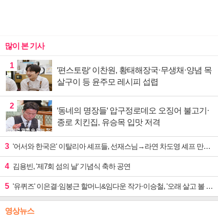
많이 본 기사
1
'편스토랑' 이찬원, 황태해장국·무생채·양념 목
살구이 등 윤주모 레시피 섭렵
2
'동네의 명장들' 압구정로데오 오징어 불고기·
종로 치킨집, 유승목 입맛 저격
3
'어서와 한국은' 이탈리아 셰프들, 선재스님→라연 차도영 셰프 만난다
4
김용빈, '제7회 섬의 날' 기념식 축하 공연
5
'유퀴즈' 이은결·임봉근 할머니&임다운 작가·이승철, '오래 살고 볼 일' 특집 출격
영상뉴스