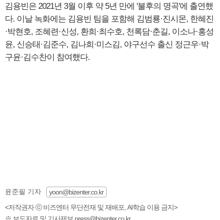
김용빈은 2021년 3월 이후 약 5년 만에 '불후의 명곡'에 출연했
다. 이날 녹화에는 김용빈 팀을 포함해 김범룡·진시몬, 한혜진
·박현호, 조혜련·신성, 환희·최수호, 천록담·춘길, 이소나·홍성
윤, 신승태·김준수, 김나희·미스김, 야구선수 출신 정근우·박
구윤·김수찬이 참여했다.
윤준필 기자
yoon@bizenter.co.kr
<저작권자 ⓒ 비즈엔터 무단전재 및 재배포, AI학습 이용 금지>
※ 보도자료 및 기사제보 press@bizenter.co.kr