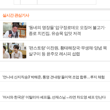
실시간 관심기사
'동네의 명장들' 압구정로데오 오징어 불고기·
종로 치킨집, 유승목 입맛 저격
'편스토랑' 이찬원, 황태해장국·무생채·양념 목
살구이 등 윤주모 레시피 섭렵
'언니네 산지직송3' 박해준, 통영 견내량 돌미역 조업 합류…루지 체험
'어서와 한국은' 이탈리아 셰프들, 선재스님→라연 차도영 셰프 만난다