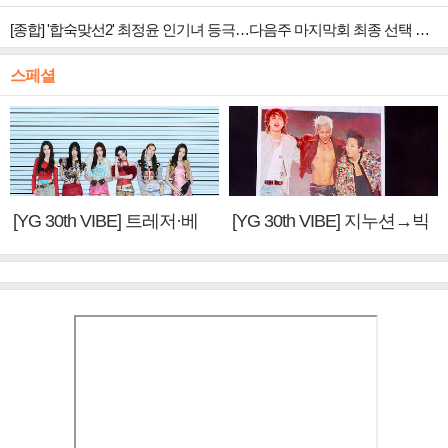
[종합] '합숙맞선2' 최정윤 인기녀 등극…다음주 마지막회 최종 선택 예고
스페셜
[YG 30th VIBE] 트레저·베
[YG 30th VIBE] 지누션→빅
이비몬스터, YG DNA 계승
뱅·투애니원·블랙핑크, YG
③
만의 문법②