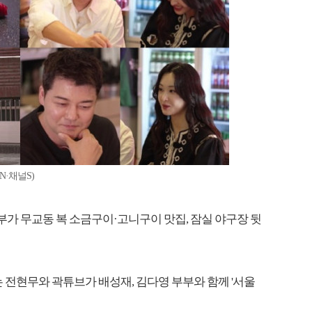
N·채널S)
부가 무교동 복 소금구이·고니구이 맛집, 잠실 야구장 뒷
는 전현무와 곽튜브가 배성재, 김다영 부부와 함께 '서울