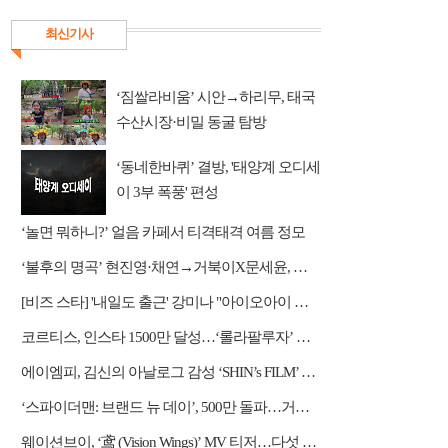
최신기사
‘짐쌀라비움’ 시안→하리무, 태국
수산시장·비밀 동굴 탐방
‘동네한바퀴’ 결방, '태양계 오디세
이 3부 폭풍' 편성
‘놀면 뭐하니?’ 얼음 카페서 티격태격 여름 정모
‘불후의 명곡’ 현진영·채연→거북이X문세윤, 레전드 배틀
[비즈 스타] '내일도 출근' 강미나 "아이오아이 불화설? 사실 아냐"(인터뷰)
코르티스, 인스타 1500만 달성…‘롤라팔루자’ 무대 열기 이어간다
에이엠피, 김신의 아날로그 감성 ‘SHIN’s FILM’ 공개
‘스파이더맨: 브랜드 뉴 데이’, 500만 돌파…거침없는 흥행 질주
웨이션브이, ‘鸢 (Vision Wings)’ MV 티저…다섯 전사들의 강렬한 비상