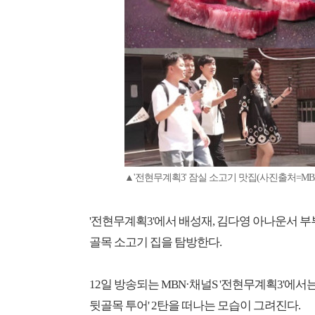
▲'전현무계획3' 잠실 소고기 맛집(사진출처=MB
'전현무계획3'에서 배성재, 김다영 아나운서 부
골목 소고기 집을 탐방한다.
12일 방송되는 MBN·채널S '전현무계획3'에서
뒷골목 투어' 2탄을 떠나는 모습이 그려진다.