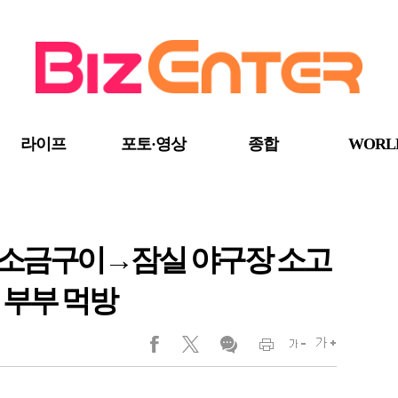
라이프
포토·영상
종합
WORL
복 소금구이→잠실 야구장 소고
 부부 먹방