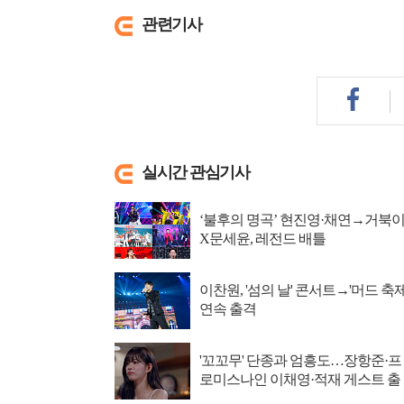
관련기사
실시간 관심기사
‘불후의 명곡’ 현진영·채연→거북
X문세윤, 레전드 배틀
이찬원, '섬의 날' 콘서트→'머드 축제
연속 출격
'꼬꼬무' 단종과 엄흥도…장항준·프
로미스나인 이채영·적재 게스트 출
연