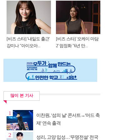
[비즈 스타] '내일도 출근'
[비즈 스타] '오케이 마담
강미나 "아이오아...
2' 엄정화 "6년 만...
많이 본 기사
1
이찬원, '섬의 날' 콘서트→'머드 축
제' 연속 출격
2
성리, 고양 입성…'무명전설' 전국