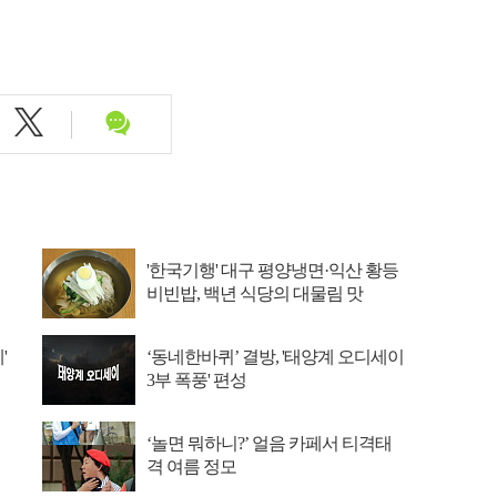
이
'한국기행' 대구 평양냉면·익산 황등
비빈밥, 백년 식당의 대물림 맛
'
‘동네한바퀴’ 결방, '태양계 오디세이
3부 폭풍' 편성
‘놀면 뭐하니?’ 얼음 카페서 티격태
격 여름 정모