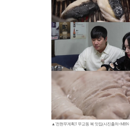
▲'전현무계획3' 무교동 복 맛집(사진출처=MBN·