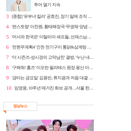
투어 열기 지속
3
[종합] '유부녀 킬러' 공효진, 장기 밀매 조직 소탕…4...
4
'편스토랑' 이찬원, 황태해장국·무생채·양념 목살구이 ...
5
'어서와 한국은' 이탈리아 셰프들, 선재스님→라연 차도...
6
'전현무계획4' 인천 전기구이 통닭&삼계탕 노포 맛집 탐방
7
'더 시즌즈-성시경의 고막남친' 결방, '누난 내게 여자...
8
'구해줘! 홈즈' 이모란 필라테스 원장 용산 아파트 방...
9
'금타는 금요일' 김용빈, 류지광과 저음 대결 승리
10
임영웅, 10주년 매거진 화보 공개…서울 한복판 대형 현...
영상뉴스