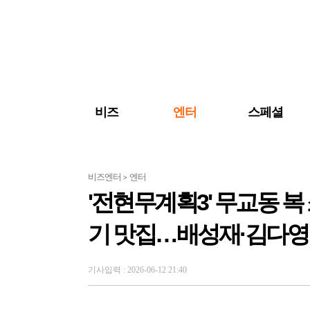
검색 바로가기
주메뉴 바로가기
주요 기사 바로가기
비즈
엔터
스페셜
비즈엔터
엔터
>
'전현무계획3' 무교동 
기 맛집…배성재·김다영
기사입력 : 2026-06-12 21:40