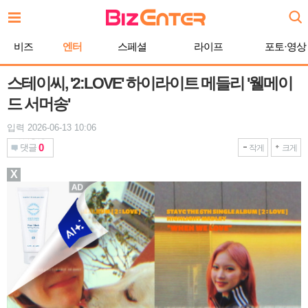
본
문
바
비즈
엔터
스페셜
라이프
포토·영상
로
가
기
스테이씨, '2:LOVE' 하이라이트 메들리 '웰메이
드 서머송'
입력 2026-06-13 10:06
0
댓글
작게
크게
X