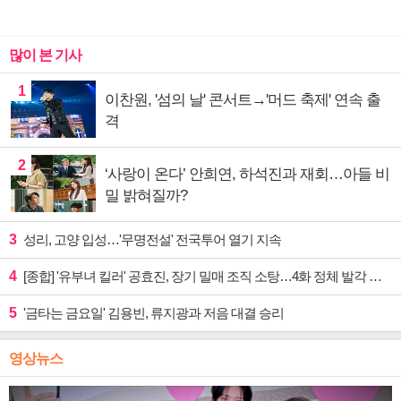
많이 본 기사
1
이찬원, '섬의 날' 콘서트→'머드 축제' 연속 출
격
2
‘사랑이 온다’ 안희연, 하석진과 재회…아들 비
밀 밝혀질까?
3
성리, 고양 입성…'무명전설' 전국투어 열기 지속
4
[종합] '유부녀 킬러' 공효진, 장기 밀매 조직 소탕…4화 정체 발각 위기 예고
5
'금타는 금요일' 김용빈, 류지광과 저음 대결 승리
영상뉴스