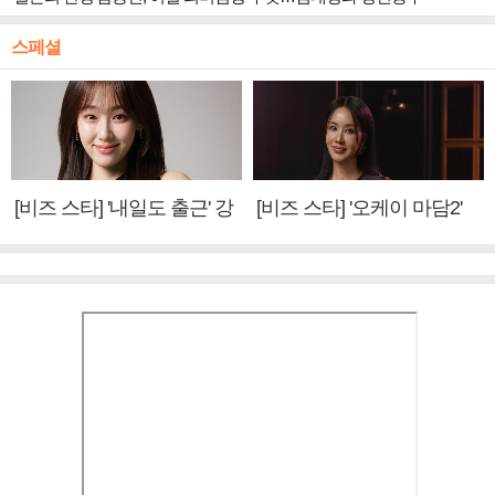
스페셜
[비즈 스타] '내일도 출근' 강
[비즈 스타] '오케이 마담2'
미나 "아이오아이 불화설?
엄정화 "6년 만의 속편 제
사실 아냐"(인터뷰)
작, 하늘의 뜻"(인터뷰)