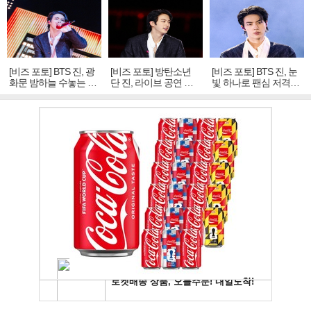
[비즈 포토] BTS 진, 광
[비즈 포토] 방탄소년
[비즈 포토] BTS 진, 눈
화문 밤하늘 수놓는 '비
단 진, 라이브 공연 중
빛 하나로 팬심 저격…
주얼 킹'의 열창
빛나는 독보적 아우라
독보적 카리스마