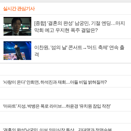
실시간 관심기사
[종합] ‘결혼의 완성’ 남궁민, 기절 엔딩…마지
막회 예고 우지현 폭주 결말은?
이찬원, '섬의 날' 콘서트→'머드 축제' 연속 출
격
‘사랑이 온다’ 안희연, 하석진과 재회…아들 비밀 밝혀질까?
‘아파트’ 지성, 박병은 폭로 라이브…하윤경 ‘유치원 잠입 작전’
‘결혼의 완성’남궁민, 이설 의미심장 투샷…김대명과 정면승부