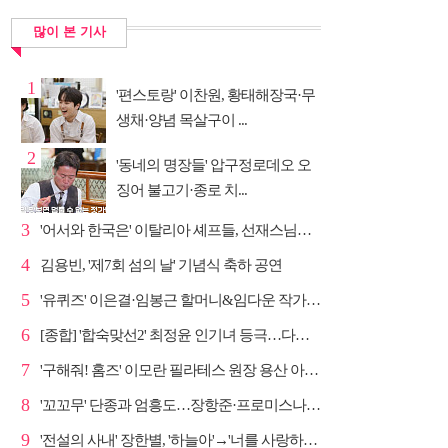
많이 본 기사
1
'편스토랑' 이찬원, 황태해장국·무
생채·양념 목살구이 ...
2
'동네의 명장들' 압구정로데오 오
징어 불고기·종로 치...
3
'어서와 한국은' 이탈리아 셰프들, 선재스님→라연 차도...
4
김용빈, '제7회 섬의 날' 기념식 축하 공연
5
'유퀴즈' 이은결·임봉근 할머니&임다운 작가·이승철, '...
6
[종합] '합숙맞선2' 최정윤 인기녀 등극…다음주 마지막...
7
'구해줘! 홈즈' 이모란 필라테스 원장 용산 아파트 방...
8
'꼬꼬무' 단종과 엄흥도…장항준·프로미스나인 이채영·...
9
'전설의 사내' 장한별, '하늘아'→'너를 사랑하고도' 명...