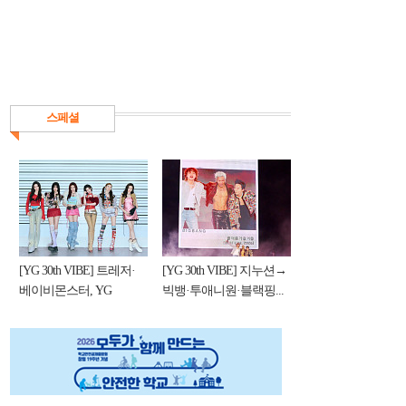
스페셜
[YG 30th VIBE] 트레저·
[YG 30th VIBE] 지누션→
베이비몬스터, YG
빅뱅·투애니원·블랙핑...
DNA...