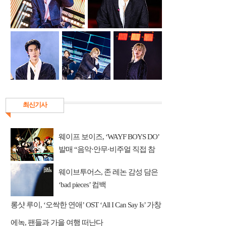
최신기사
웨이프 보이즈, ‘WAYF BOYS DO’
발매 “음악·안무·비주얼 직접 참
여”
웨이브투어스, 존 레논 감성 담은
‘bad pieces’ 컴백
롱샷 루이, ‘오싹한 연애’ OST ‘All I Can Say Is’ 가창
에녹, 팬들과 가을 여행 떠난다