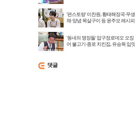
'편스토랑' 이찬원, 황태해장국·무생
채·양념 목살구이 등 윤주모 레시피
섭렵
'동네의 명장들' 압구정로데오 오징
어 불고기·종로 치킨집, 유승목 입
저격
댓글