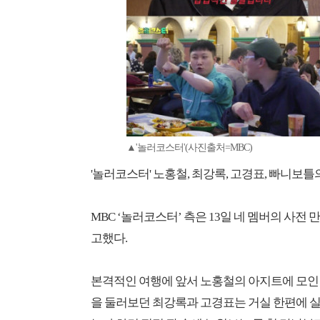
▲'놀러코스터'(사진출처=MBC)
'놀러코스터' 노홍철, 최강록, 고경표, 빠니보틀
MBC ‘놀러코스터’ 측은 13일 네 멤버의 사
고했다.
본격적인 여행에 앞서 노홍철의 아지트에 모인
을 둘러보던 최강록과 고경표는 거실 한편에 