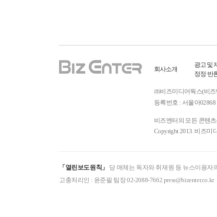
광고 및 
회사소개
정정·반
㈜비즈미디어웍스(비즈엔터) ㅣ
등록번호 : 서울아02868 
비즈엔터의 모든 콘텐츠(기
Copyright 2013. 비즈미
「열린보도원칙」
당 매체는 독자와 취재원 등 뉴스이용자의
고충처리인 : 윤준필 팀장 02-2088-7662 press@bizenter.co.kr