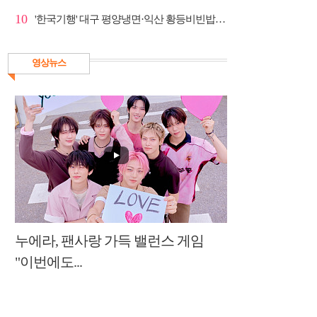
10
'한국기행' 대구 평양냉면·익산 황등비빈밥, 백년 식당...
영상뉴스
누에라, 팬사랑 가득 밸런스 게임
"이번에도...