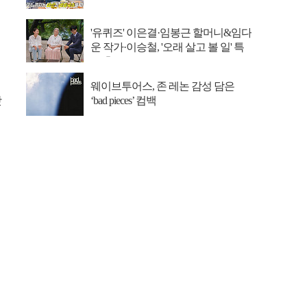
동 뚝도시장 ...
'유퀴즈' 이은결·임봉근 할머니&임다
운 작가·이승철, '오래 살고 볼 일' 특
집 출격
웨이브투어스, 존 레논 감성 담은
맛
‘bad pieces’ 컴백