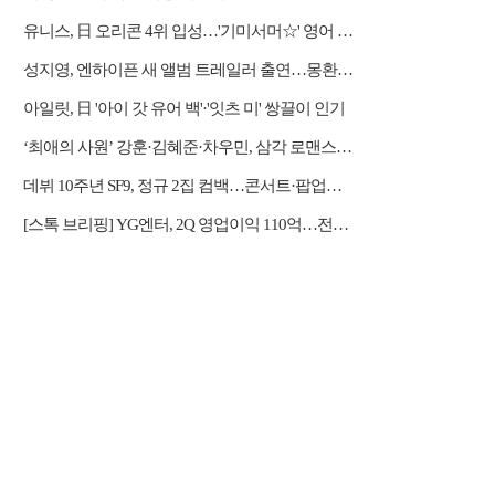
유니스, 日 오리콘 4위 입성…'기미서머☆' 영어 버전 발표
성지영, 엔하이픈 새 앨범 트레일러 출연…몽환적 서사 완성
아일릿, 日 '아이 갓 유어 백'·'잇츠 미' 쌍끌이 인기
‘최애의 사원’ 강훈·김혜준·차우민, 삼각 로맨스 강렬한 첫 만남
데뷔 10주년 SF9, 정규 2집 컴백…콘서트·팝업스토어 등 열일 행보
[스톡 브리핑] YG엔터, 2Q 영업이익 110억…전년比 31.2% 증가