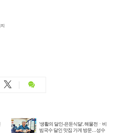
금지
선
'생활의 달인-은둔식달', 해물전ㆍ비
빔국수 달인 맛집 가게 방문…성수