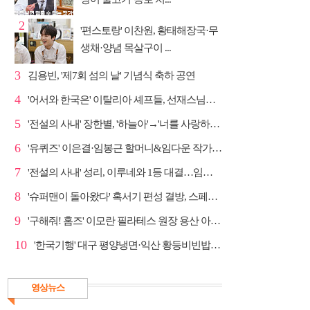
2
'편스토랑' 이찬원, 황태해장국·무
생채·양념 목살구이 ...
3
김용빈, '제7회 섬의 날' 기념식 축하 공연
4
'어서와 한국은' 이탈리아 셰프들, 선재스님→라연 차도...
5
'전설의 사내' 장한별, '하늘아'→'너를 사랑하고도' 명...
6
'유퀴즈' 이은결·임봉근 할머니&임다운 작가·이승철, '...
7
'전설의 사내' 성리, 이루네와 1등 대결…임영웅 '보금...
8
'슈퍼맨이 돌아왔다' 혹서기 편성 결방, 스페셜 방송
9
'구해줘! 홈즈' 이모란 필라테스 원장 용산 아파트 방...
10
'한국기행' 대구 평양냉면·익산 황등비빈밥, 백년 식당...
영상뉴스