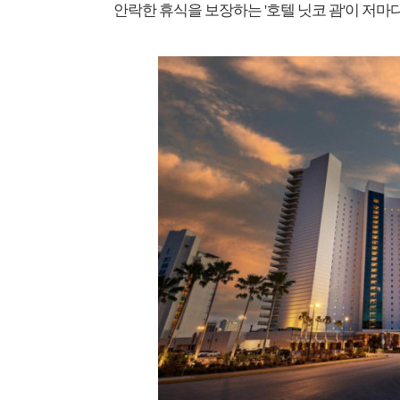
안락한 휴식을 보장하는 '호텔 닛코 괌'이 저