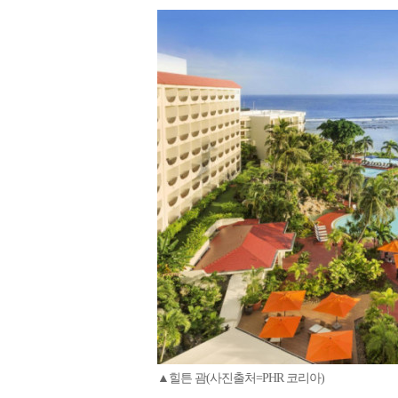
▲힐튼 괌(사진출처=PHR 코리아)