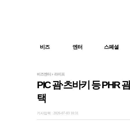
검색 바로가기
주메뉴 바로가기
주요 기사 바로가기
비즈
엔터
스페셜
비즈엔터
라이프
>
PIC 괌·츠바키 등 PHR 
택
기사입력 : 2026-07-03 10:31