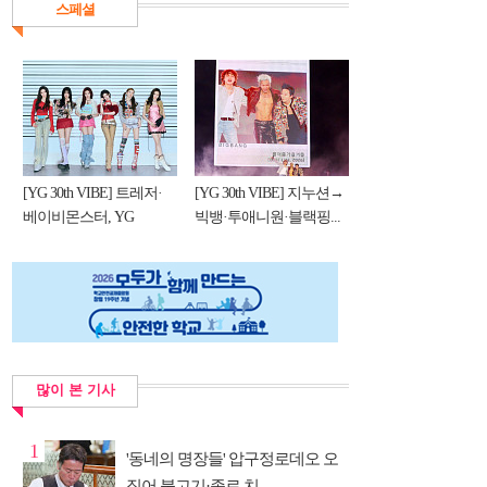
스페셜
[YG 30th VIBE] 트레저·
[YG 30th VIBE] 지누션→
베이비몬스터, YG
빅뱅·투애니원·블랙핑...
DNA...
많이 본 기사
1
'동네의 명장들' 압구정로데오 오
징어 불고기·종로 치...