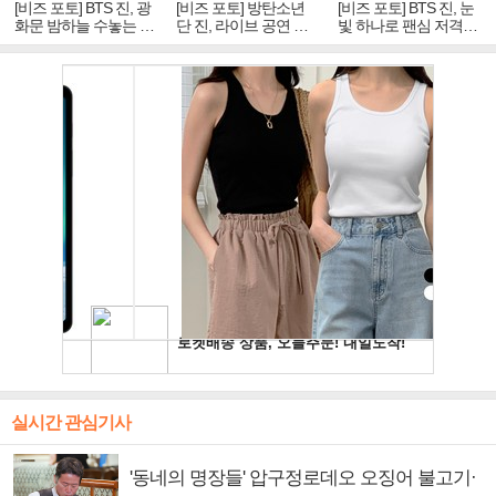
[비즈 포토] BTS 진, 광
[비즈 포토] 방탄소년
[비즈 포토] BTS 진, 눈
화문 밤하늘 수놓는 '비
단 진, 라이브 공연 중
빛 하나로 팬심 저격…
주얼 킹'의 열창
빛나는 독보적 아우라
독보적 카리스마
실시간 관심기사
'동네의 명장들' 압구정로데오 오징어 불고기·