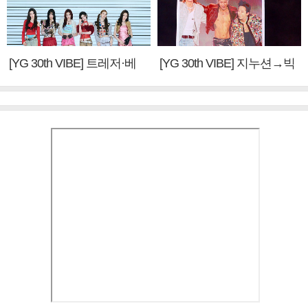
[YG 30th VIBE] 트레저·베
[YG 30th VIBE] 지누션→빅
이비몬스터, YG DNA 계승
뱅·투애니원·블랙핑크, YG
③
만의 문법②