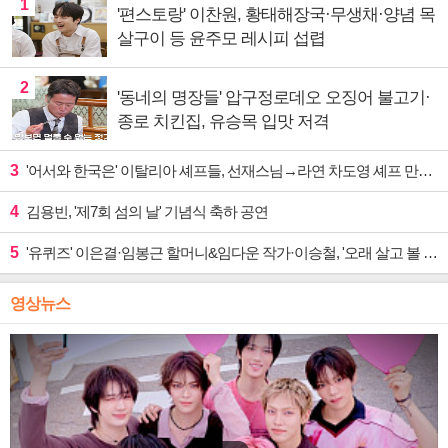
1
'편스토랑' 이찬원, 황태해장국·무생채·양념 목
살구이 등 윤주모 레시피 섭렵
2
'동네의 명장들' 압구정로데오 오징어 불고기·
종로 치킨집, 유승목 입맛 저격
3
'어서와 한국은' 이탈리아 셰프들, 선재스님→라연 차도영 셰프 만난다
4
김용빈, '제7회 섬의 날' 기념식 축하 공연
5
'유퀴즈' 이은결·임봉근 할머니&임다운 작가·이승철, '오래 살고 볼 일' 특집 출격
영상뉴스