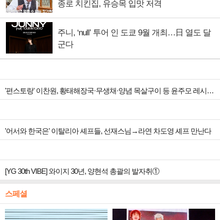
종로 치킨집, 유승목 입맛 저격
주니, ‘null’ 투어 인 도쿄 9월 개최…日 열도 달
군다
'편스토랑' 이찬원, 황태해장국·무생채·양념 목살구이 등 윤주모 레시피 섭렵
'어서와 한국은' 이탈리아 셰프들, 선재스님→라연 차도영 셰프 만난다
[YG 30th VIBE] 와이지 30년, 양현석 총괄의 발자취①
스페셜