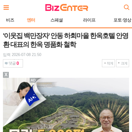
본
문
바
비즈
엔터
스페셜
라이프
포토·영상
로
가
기
'이웃집 백만장자' 안동 하회마을 한옥호텔 안영
환 대표의 한옥 명품화 철학
입력 2026-07-08 21:50
0
댓글
작게
크게
X