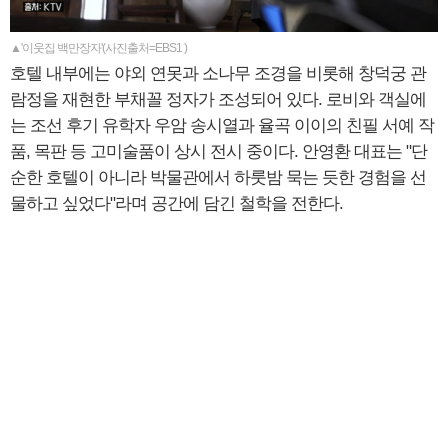
▲'이웃집 백만장자'(사진출처=EBS1 )
호텔 내부에는 야외 연못과 소나무 조경을 비롯해 창덕궁 관
람정을 재현한 부채꼴 정자가 조성되어 있다. 로비와 객실에
는 조선 후기 유학자 우암 송시열과 율곡 이이의 친필 서예 작
품, 목판 등 고미술품이 상시 전시 중이다. 안영환 대표는 "단
순한 호텔이 아니라 박물관에서 하룻밤 묵는 듯한 경험을 선
물하고 싶었다"라며 공간에 담긴 철학을 전한다.