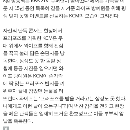
8일 방송되는 KBS 2TV ‘슈퍼맨이 돌아왔다’에서는 가족을 이
룬 지 15년 동안 묵묵히 곁을 지켜준 와이프 방예원을 위해 평
생 잊지 못할 이벤트를 선물하는 KCM의 모습이 그려진다.
자신의 단독 콘서트 현장에서
프러포즈를 기획한 KCM은 무
대 위에서 와이프를 향해 진심
을 꾹꾹 눌러 담은 손편지를 낭
독한다. 상상도 못 한 돌발 상
황에 동공 지진을 일으키던 와
이프 방예원은 KCM이 손가락
에 딱 맞는 프러포즈 반지를 끼
워주자 끝내 참았던 눈물을 터
뜨린다. 와이프는 “프러포즈를 받을 거라고는 상상도 못 했다.
나에게도 이런 날이 오는구나”라며 벅찬 감격을 전하고 현장
을 메운 관객들은 일제히 뜨거운 환호성으로 이들 부부의 앞
날을 축복한다.
X