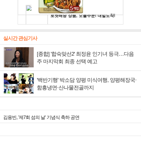
실시간 관심기사
[종합] '합숙맞선2' 최정윤 인기녀 등극…다음
주 마지막회 최종 선택 예고
'백반기행' 박소담 양평 미식여행, 양평해장국·
함흥냉면·산나물전골까지
김용빈, '제7회 섬의 날' 기념식 축하 공연