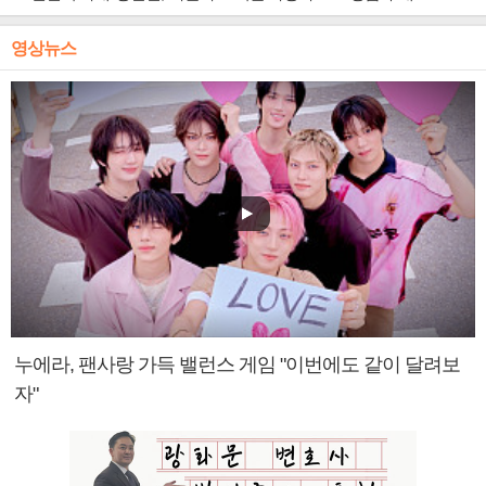
영상뉴스
누에라, 팬사랑 가득 밸런스 게임 "이번에도 같이 달려보
자"