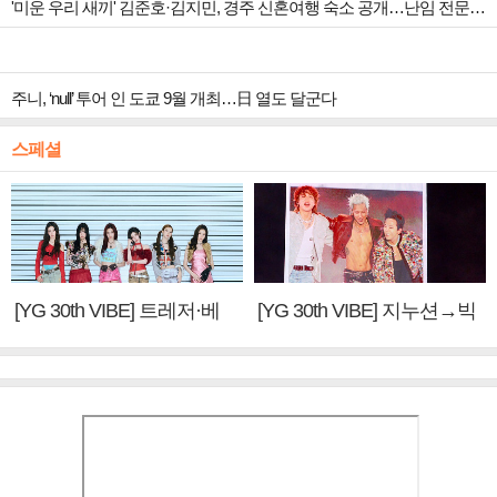
'미운 우리 새끼' 김준호·김지민, 경주 신혼여행 숙소 공개…난임 전문 한의원 방문
주니, ‘null’ 투어 인 도쿄 9월 개최…日 열도 달군다
스페셜
[YG 30th VIBE] 트레저·베
[YG 30th VIBE] 지누션→빅
이비몬스터, YG DNA 계승
뱅·투애니원·블랙핑크, YG
③
만의 문법②