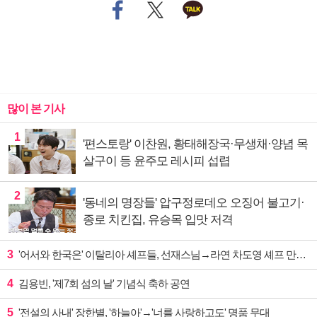
많이 본 기사
1
'편스토랑' 이찬원, 황태해장국·무생채·양념 목
살구이 등 윤주모 레시피 섭렵
2
'동네의 명장들' 압구정로데오 오징어 불고기·
종로 치킨집, 유승목 입맛 저격
3
'어서와 한국은' 이탈리아 셰프들, 선재스님→라연 차도영 셰프 만난다
4
김용빈, '제7회 섬의 날' 기념식 축하 공연
5
'전설의 사내' 장한별, '하늘아'→'너를 사랑하고도' 명품 무대