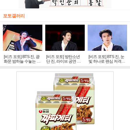
포토갤러리
[비즈 포토] BTS 진, 광
[비즈 포토] 방탄소년
[비즈 포토] BTS 진, 눈
화문 밤하늘 수놓는 '비
단 진, 라이브 공연 중
빛 하나로 팬심 저격…
주얼 킹'의 열창
빛나는 독보적 아우라
독보적 카리스마