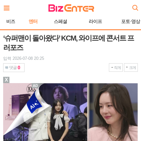
본
문
바
비즈
엔터
스페셜
라이프
포토·영상
로
가
기
‘슈퍼맨이 돌아왔다’ KCM, 와이프에 콘서트 프
러포즈
입력 2026-07-08 20:25
0
댓글
작게
크게
X