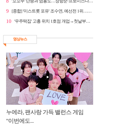
8
'꼬꼬무' 단종과 엄흥도…장항준·프로미스나인 이채영·...
9
[종합] '미스트롯 포유' 조수연, 예선전 1위…신윤승 지...
10
'우주떡집' 고흥 위치 1호점 개업→첫날부터 大위기
영상뉴스
누에라, 팬사랑 가득 밸런스 게임
"이번에도...