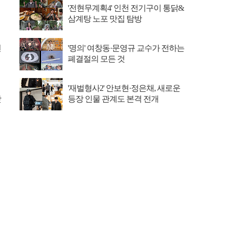
'전현무계획4' 인천 전기구이 통닭&
삼계탕 노포 맛집 탐방
선
'명의' 여창동·문영규 교수가 전하는
폐결절의 모든 것
'재벌형사2' 안보현·정은채, 새로운
맛
등장 인물 관계도 본격 전개