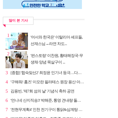
많이 본 기사
1
'어서와 한국은' 이탈리아 셰프들,
선재스님→라연 차도...
2
'편스토랑' 이찬원, 황태해장국·무
생채·양념 목살구이 ...
3
[종합] '합숙맞선2' 최정윤 인기녀 등극…다음주 마지막...
4
'구해줘! 홈즈' 이모란 필라테스 원장 용산 아파트 방...
5
김용빈, '제7회 섬의 날' 기념식 축하 공연
6
'언니네 산지직송3' 박해준, 통영 견내량 돌미역 조업 ...
7
'전현무계획4' 인천 전기구이 통닭&삼계탕 노포 맛집 탐방