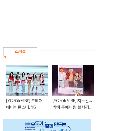
스페셜
[YG 30th VIBE] 트레저·
[YG 30th VIBE] 지누션→
베이비몬스터, YG
빅뱅·투애니원·블랙핑...
DNA...