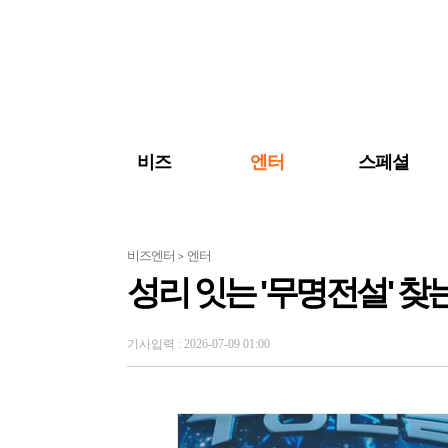
검색 바로가기
주메뉴 바로가기
주요 기사 바로가기
비즈
엔터
스페셜
비즈엔터
엔터
>
성리 잇는 '무명전설' 찾
기사입력 : 2026-07-09 01:00