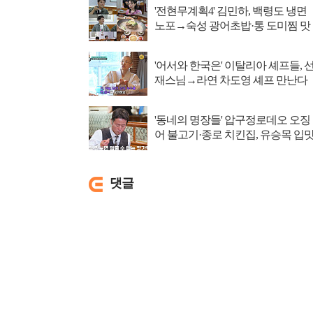
'전현무계획4' 김민하, 백령도 냉면
노포→숙성 광어초밥·통 도미찜 맛
집 탐방
'어서와 한국은' 이탈리아 셰프들, 
재스님→라연 차도영 셰프 만난다
'동네의 명장들' 압구정로데오 오징
어 불고기·종로 치킨집, 유승목 입
저격
댓글