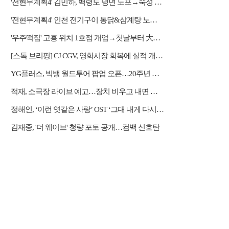
'전현무계획4' 김민하, 백령도 냉면 노포→숙성 광어초밥·통 도미찜 맛집 탐방
'전현무계획4' 인천 전기구이 통닭&삼계탕 노포 맛집 탐방
'우주떡집' 고흥 위치 1호점 개업→첫날부터 大위기
[스톡 브리핑] CJ CGV, 영화시장 회복에 실적 개선…2Q 매출 5939억
YG플러스, 빅뱅 월드투어 팝업 오픈…20주년 응원봉 공개
적재, 소극장 라이브 예고…장치 비우고 내면 채운다
정해인, ‘이런 엿같은 사랑’ OST ‘그대 내게 다시’ 리메이크 가창
김재중, '더 웨이브' 청량 포토 공개…컴백 신호탄