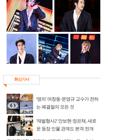
최신기사
'명의' 여창동·문영규 교수가 전하
는 폐결절의 모든 것
'재벌형사2' 안보현·정은채, 새로
운 등장 인물 관계도 본격 전개