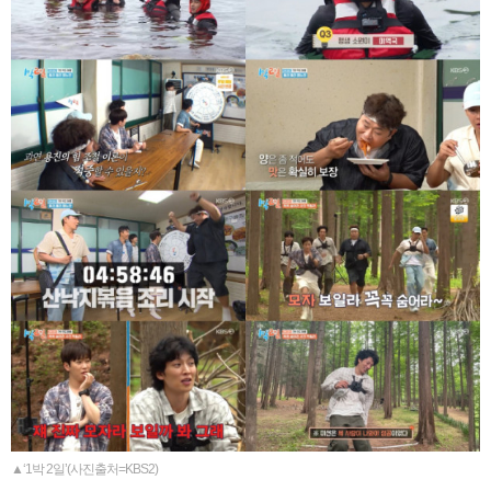
▲‘1박 2일’(사진출처=KBS2)