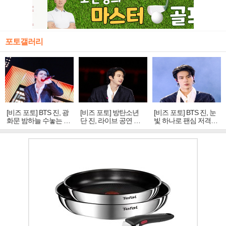
포토갤러리
[비즈 포토] BTS 진, 광
[비즈 포토] 방탄소년
[비즈 포토] BTS 진, 눈
화문 밤하늘 수놓는 '비
단 진, 라이브 공연 중
빛 하나로 팬심 저격…
주얼 킹'의 열창
빛나는 독보적 아우라
독보적 카리스마