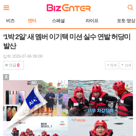
본
문
바
비즈
엔터
스페셜
라이프
포토·영상
로
가
기
‘1박 2일’ 새 멤버 이기택 미션 실수 연발 허당미
발산
입력 2026-07-06 09:00
0
댓글
작게
크게
X