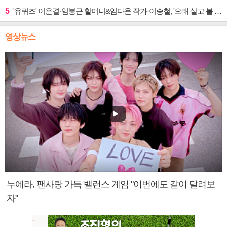
5
'유퀴즈' 이은결·임봉근 할머니&임다운 작가·이승철, '오래 살고 볼 일' 특집 출격
영상뉴스
누에라, 팬사랑 가득 밸런스 게임 "이번에도 같이 달려보
자"