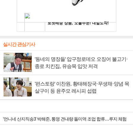
실시간 관심기사
'동네의 명장들' 압구정로데오 오징어 불고기·
종로 치킨집, 유승목 입맛 저격
'편스토랑' 이찬원, 황태해장국·무생채·양념 목
살구이 등 윤주모 레시피 섭렵
'언니네 산지직송3' 박해준, 통영 견내량 돌미역 조업 합류…루지 체험