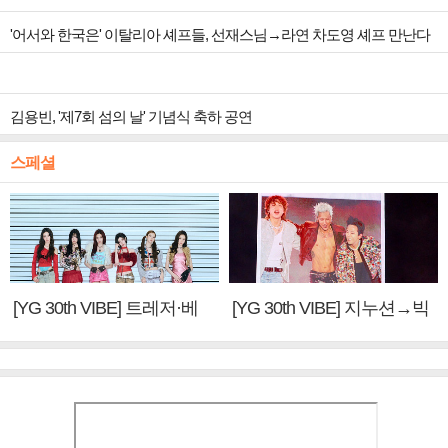
'어서와 한국은' 이탈리아 셰프들, 선재스님→라연 차도영 셰프 만난다
김용빈, '제7회 섬의 날' 기념식 축하 공연
스페셜
[YG 30th VIBE] 트레저·베
[YG 30th VIBE] 지누션→빅
이비몬스터, YG DNA 계승
뱅·투애니원·블랙핑크, YG
③
만의 문법②