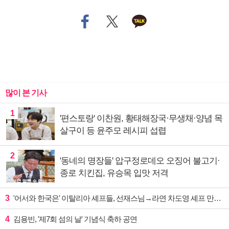
많이 본 기사
1
'편스토랑' 이찬원, 황태해장국·무생채·양념 목
살구이 등 윤주모 레시피 섭렵
2
'동네의 명장들' 압구정로데오 오징어 불고기·
종로 치킨집, 유승목 입맛 저격
3
'어서와 한국은' 이탈리아 셰프들, 선재스님→라연 차도영 셰프 만난다
4
김용빈, '제7회 섬의 날' 기념식 축하 공연