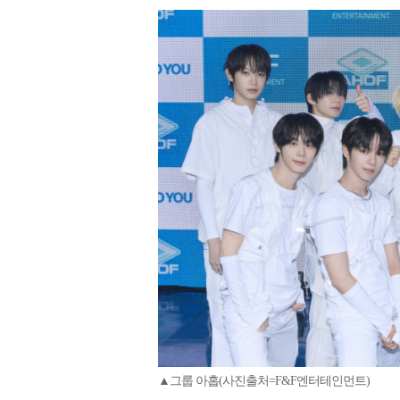
▲그룹 아홉(사진출처=F&F엔터테인먼트)