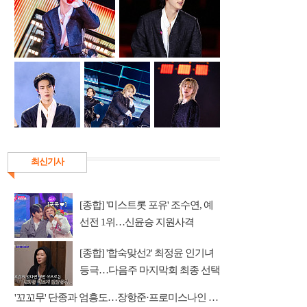
최신기사
[종합] '미스트롯 포유' 조수연, 예
선전 1위…신윤승 지원사격
[종합] '합숙맞선2' 최정윤 인기녀
등극…다음주 마지막회 최종 선택
예고
'꼬꼬무' 단종과 엄흥도…장항준·프로미스나인 이채영·적재 게스트 출연