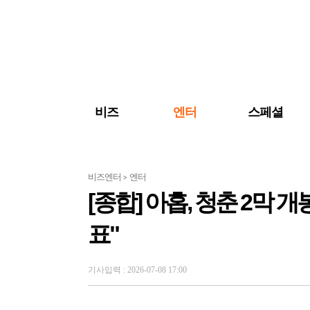
검색 바로가기
주메뉴 바로가기
주요 기사 바로가기
비즈
엔터
스페셜
비즈엔터
엔터
>
[종합] 아홉, 청춘 2막 개봉
표"
기사입력 : 2026-07-08 17:00