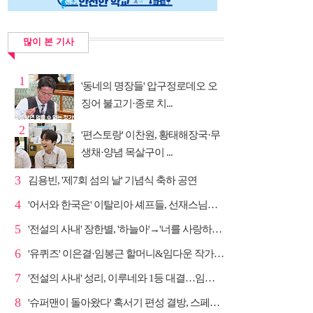
많이 본 기사
1
'동네의 명장들' 압구정로데오 오
징어 불고기·종로 치...
2
'편스토랑' 이찬원, 황태해장국·무
생채·양념 목살구이 ...
3
김용빈, '제7회 섬의 날' 기념식 축하 공연
4
'어서와 한국은' 이탈리아 셰프들, 선재스님→라연 차도...
5
'전설의 사내' 장한별, '하늘아'→'너를 사랑하고도' 명...
6
'유퀴즈' 이은결·임봉근 할머니&임다운 작가·이승철, '...
7
'전설의 사내' 성리, 이루네와 1등 대결…임영웅 '보금...
8
'슈퍼맨이 돌아왔다' 혹서기 편성 결방, 스페셜 방송