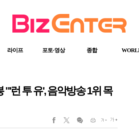
라이프
포토·영상
종합
WORL
 "'런 투 유', 음악방송 1위 목