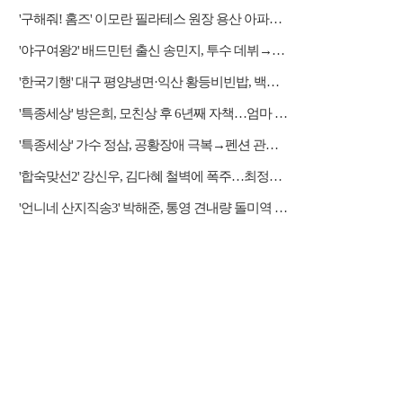
'구해줘! 홈즈' 이모란 필라테스 원장 용산 아파트 방문…냄비뚜껑 운동법 소개
'야구여왕2' 배드민턴 출신 송민지, 투수 데뷔→장수영 반등 예고
'한국기행' 대구 평양냉면·익산 황등비빈밥, 백년 식당의 대물림 맛
'특종세상' 방은희, 모친상 후 6년째 자책…엄마 향한 그리움 근황
'특종세상' 가수 정삼, 공황장애 극복→펜션 관리자 근황
'합숙맞선2' 강신우, 김다혜 철벽에 폭주…최정윤 두고 이인권·권예찬·문성모 경쟁
'언니네 산지직송3' 박해준, 통영 견내량 돌미역 조업 합류…루지 체험