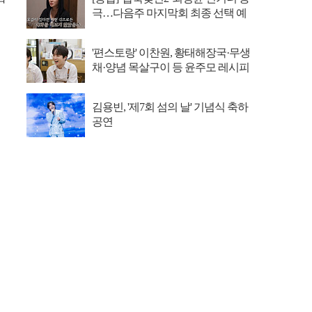
극…다음주 마지막회 최종 선택 예
고
'편스토랑' 이찬원, 황태해장국·무생
채·양념 목살구이 등 윤주모 레시피
섭렵
김용빈, '제7회 섬의 날' 기념식 축하
공연