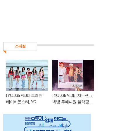
스페셜
[YG 30th VIBE] 트레저·
[YG 30th VIBE] 지누션→
베이비몬스터, YG
빅뱅·투애니원·블랙핑...
DNA...