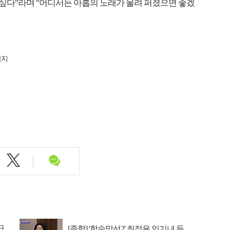
 싶다"라며 "어디서든 아홉의 노래가 울려 퍼졌으면 좋겠
금지
日
[종합] '합숙맞선2' 최정윤 인기녀 등