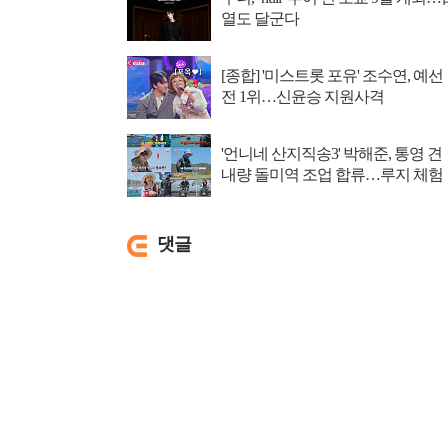
열도 달군다
[종합] '미스트롯 포유' 조수연, 예선
전 1위…신윤승 지원사격
'언니네 산지직송3' 박해준, 통영 견
내량 돌미역 조업 합류…루지 체험
댓글