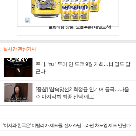
실시간 관심기사
주니, ‘null’ 투어 인 도쿄 9월 개최…日 열도 달
군다
[종합] '합숙맞선2' 최정윤 인기녀 등극…다음
주 마지막회 최종 선택 예고
'어서와 한국은' 이탈리아 셰프들, 선재스님→라연 차도영 셰프 만난다