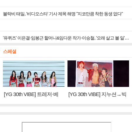
블락비 태일, '비디오스타' 기사 제목 해명 "지코만큼 착한 동생 없다"
'유퀴즈' 이은결·임봉근 할머니&임다운 작가·이승철, '오래 살고 볼 일' 특집 출격
스페셜
[YG 30th VIBE] 트레저·베
[YG 30th VIBE] 지누션→빅
이비몬스터, YG DNA 계승
뱅·투애니원·블랙핑크, YG
③
만의 문법②