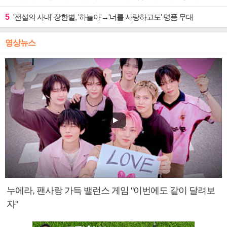
5
'전설의 사내' 장한별, '하늘아'→'너를 사랑하고도' 명품 무대
영상뉴스
누에라, 팬사랑 가득 밸런스 게임 "이번에도 같이 달려보
자"