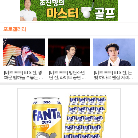
포토갤러리
[비즈 포토] BTS 진, 광
[비즈 포토] 방탄소년
[비즈 포토] BTS 진, 눈
화문 밤하늘 수놓는 '비
단 진, 라이브 공연 중
빛 하나로 팬심 저격…
주얼 킹'의 열창
빛나는 독보적 아우라
독보적 카리스마