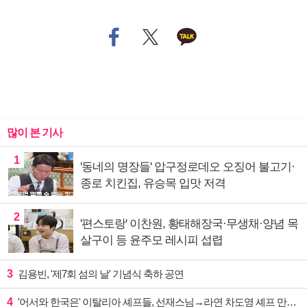
많이 본 기사
1
'동네의 명장들' 압구정로데오 오징어 불고기·
종로 치킨집, 유승목 입맛 저격
2
'편스토랑' 이찬원, 황태해장국·무생채·양념 목
살구이 등 윤주모 레시피 섭렵
3
김용빈, '제7회 섬의 날' 기념식 축하 공연
4
'어서와 한국은' 이탈리아 셰프들, 선재스님→라연 차도영 셰프 만난다