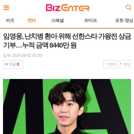
본
문
바
비즈
엔터
스페셜
라이프
포토·영상
로
가
기
임영웅, 난치병 환아 위해 선한스타 가왕전 상금
기부…누적 금액 8440만 원
입력 2024-08-02 01:00
0
댓글
작게
크게