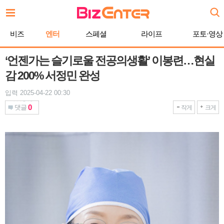
본
문
바
비즈
엔터
스페셜
라이프
포토·영상
로
가
기
‘언젠가는 슬기로울 전공의생활’ 이봉련…현실
감 200% 서정민 완성
입력 2025-04-22 00:30
0
댓글
작게
크게