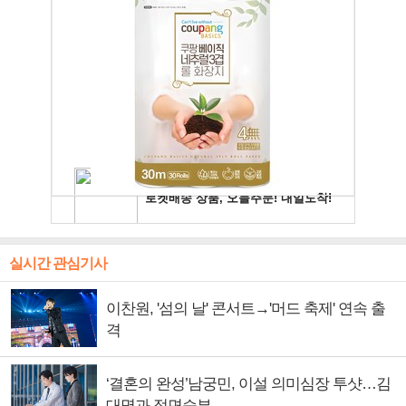
실시간 관심기사
이찬원, '섬의 날' 콘서트→'머드 축제' 연속 출
격
‘결혼의 완성’남궁민, 이설 의미심장 투샷…김
대명과 정면승부