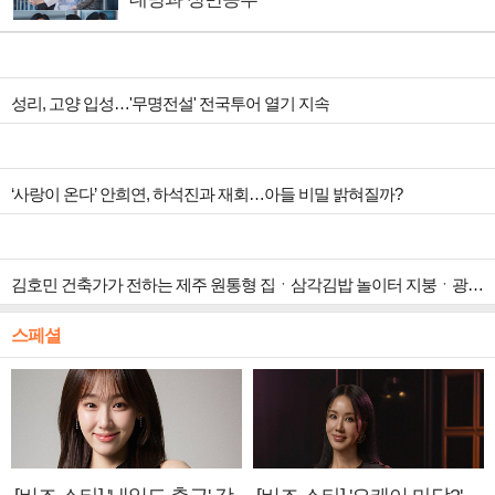
성리, 고양 입성…'무명전설' 전국투어 열기 지속
‘사랑이 온다’ 안희연, 하석진과 재회…아들 비밀 밝혀질까?
김호민 건축가가 전하는 제주 원통형 집ㆍ삼각김밥 놀이터 지붕ㆍ광주 ‘백소헌’ 등 하나뿐인 지붕(건축탐구 집)
스페셜