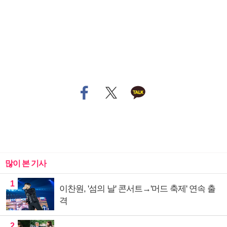
많이 본 기사
1
이찬원, '섬의 날' 콘서트→'머드 축제' 연속 출
격
2