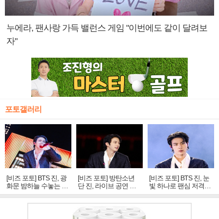
누에라, 팬사랑 가득 밸런스 게임 "이번에도 같이 달려보
자"
포토갤러리
[비즈 포토] BTS 진, 광
[비즈 포토] 방탄소년
[비즈 포토] BTS 진, 눈
화문 밤하늘 수놓는 '비
단 진, 라이브 공연 중
빛 하나로 팬심 저격…
주얼 킹'의 열창
빛나는 독보적 아우라
독보적 카리스마