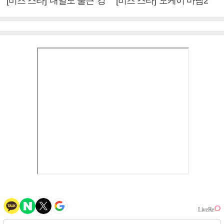
[비즈 스타] '내일도 출근' 강
[비즈 스타] '오케이 마담2'
미나 "아이오아이 불화설?
엄정화 "6년 만의 속편 제
사실 아냐"(인터뷰)
작, 하늘의 뜻"(인터뷰)