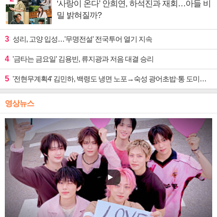
‘사랑이 온다’ 안희연, 하석진과 재회…아들 비
밀 밝혀질까?
3
성리, 고양 입성…'무명전설' 전국투어 열기 지속
4
'금타는 금요일' 김용빈, 류지광과 저음 대결 승리
5
'전현무계획4' 김민하, 백령도 냉면 노포→숙성 광어초밥·통 도미찜 맛집 탐방
영상뉴스