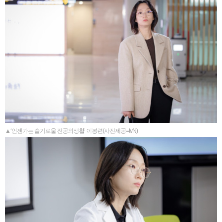
▲‘언젠가는 슬기로울 전공의생활’ 이봉련(사진제공=tvN)