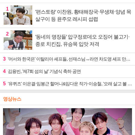
1
'편스토랑' 이찬원, 황태해장국·무생채·양념 목
살구이 등 윤주모 레시피 섭렵
2
'동네의 명장들' 압구정로데오 오징어 불고기·
종로 치킨집, 유승목 입맛 저격
3
'어서와 한국은' 이탈리아 셰프들, 선재스님→라연 차도영 셰프 만난다
4
김용빈, '제7회 섬의 날' 기념식 축하 공연
5
'유퀴즈' 이은결·임봉근 할머니&임다운 작가·이승철, '오래 살고 볼 일' 특집 출격
영상뉴스