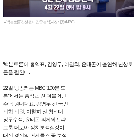
▲'백분토론' 경선 판세 집중 분석(사진제공=MBC)
'백분토론'에 홍익표, 김영우, 이철희, 윤태곤이 출연해 난상토
론을 펼친다.
22일 방송되는 MBC '100분 토
론'에서는 홍익표 전 더불어민
주당 원내대표, 김영우 전 국민
의힘 의원, 이철희 전 청와대
정무수석, 윤태곤 의제와전략
그룹 더모아 정치분석실장이
대선 경선의 판세를 집중 분석