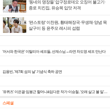
'동네의 명장들' 압구정로데오 오징어 불고기·
종로 치킨집, 유승목 입맛 저격
'편스토랑' 이찬원, 황태해장국·무생채·양념 목
살구이 등 윤주모 레시피 섭렵
'어서와 한국은' 이탈리아 셰프들, 선재스님→라연 차도영 셰프 만난다
김용빈, '제7회 섬의 날' 기념식 축하 공연
'유퀴즈' 이은결·임봉근 할머니&임다운 작가·이승철, '오래 살고 볼 일' 특집 출격
스페셜