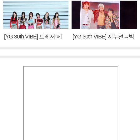
[YG 30th VIBE] 트레저·베
[YG 30th VIBE] 지누션→빅
이비몬스터, YG DNA 계승
뱅·투애니원·블랙핑크, YG
③
만의 문법②