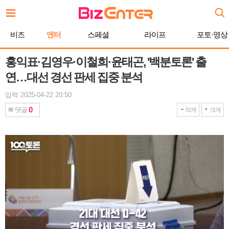
본
문
바
비즈
엔터
스페셜
라이프
포토·영상
로
가
기
홍익표·김영우·이철희·윤태곤, '백분토론' 출
연…대선 경선 판세 집중 분석
입력 2025-04-22 20:50
0
댓글
작게
크게