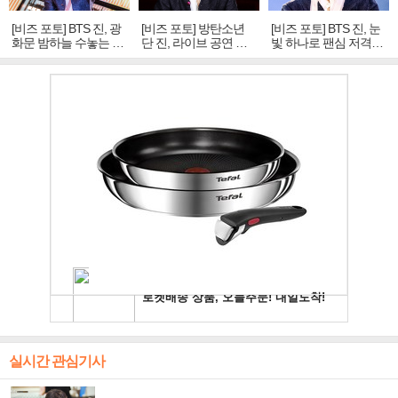
[비즈 포토] BTS 진, 광
[비즈 포토] 방탄소년
[비즈 포토] BTS 진, 눈
화문 밤하늘 수놓는 '비
단 진, 라이브 공연 중
빛 하나로 팬심 저격…
주얼 킹'의 열창
빛나는 독보적 아우라
독보적 카리스마
실시간 관심기사