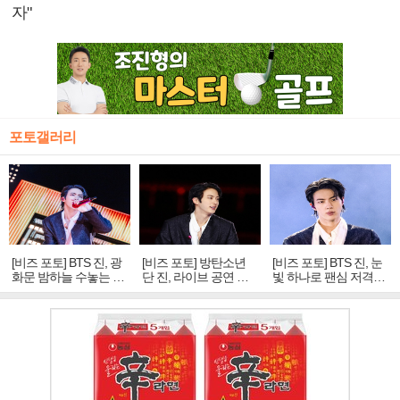
자"
포토갤러리
[비즈 포토] BTS 진, 광
[비즈 포토] 방탄소년
[비즈 포토] BTS 진, 눈
화문 밤하늘 수놓는 '비
단 진, 라이브 공연 중
빛 하나로 팬심 저격…
주얼 킹'의 열창
빛나는 독보적 아우라
독보적 카리스마