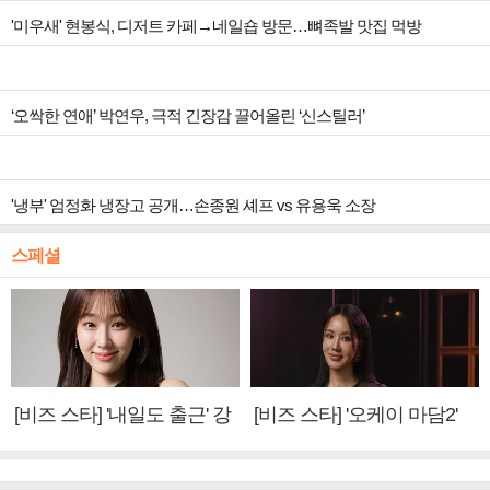
'미우새' 현봉식, 디저트 카페→네일숍 방문…뼈족발 맛집 먹방
‘오싹한 연애’ 박연우, 극적 긴장감 끌어올린 ‘신스틸러’
'냉부' 엄정화 냉장고 공개…손종원 셰프 vs 유용욱 소장
스페셜
[비즈 스타] '내일도 출근' 강
[비즈 스타] '오케이 마담2'
미나 "아이오아이 불화설?
엄정화 "6년 만의 속편 제
사실 아냐"(인터뷰)
작, 하늘의 뜻"(인터뷰)