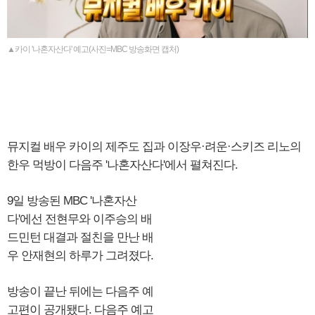
▲카이 '나혼자산다' 예고(사진=MBC 방송화면 캡처)
뮤지컬 배우 카이의 제주도 집과 이장우·려운·스키즈 리노의
한우 먹방이 다음주 '나혼자산다'에서 펼쳐진다.
9일 방송된 MBC '나혼자산
다'에선 전현무와 이주승의 배
드민턴 대결과 절친을 만난 배
우 안재현의 하루가 그려졌다.
방송이 끝난 뒤에는 다음주 예
고편이 공개됐다. 다음주 예고