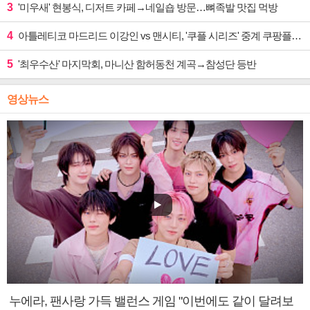
3
'미우새' 현봉식, 디저트 카페→네일숍 방문…뼈족발 맛집 먹방
4
아틀레티코 마드리드 이강인 vs 맨시티, '쿠플 시리즈' 중계 쿠팡플레이
5
'최우수산' 마지막회, 마니산 함허동천 계곡→참성단 등반
영상뉴스
누에라, 팬사랑 가득 밸런스 게임 "이번에도 같이 달려보