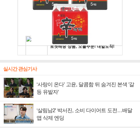
실시간 관심기사
‘사랑이 온다’ 고윤, 달콤함 뒤 숨겨진 본색 '갈
등 유발자'
‘살림남2’ 박서진, 소비 다이어트 도전…배달
앱 삭제 엔딩