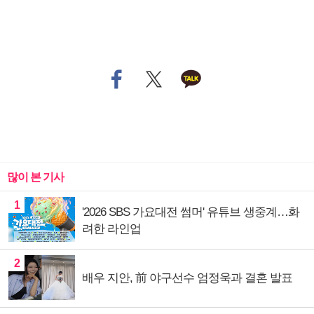
많이 본 기사
1
'2026 SBS 가요대전 썸머' 유튜브 생중계…화
려한 라인업
2
배우 지안, 前 야구선수 엄정욱과 결혼 발표