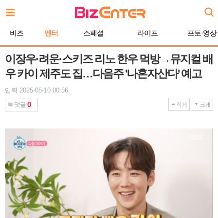
본
문
바
비즈
엔터
스페셜
라이프
포토·영상
로
가
기
이장우·려운·스키즈 리노 한우 먹방→뮤지컬 배
우 카이 제주도 집…다음주 '나혼자산다' 예고
입력 2025-05-10 00:56
0
댓글
작게
크게