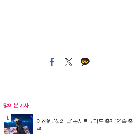
많이 본 기사
1
이찬원, '섬의 날' 콘서트→'머드 축제' 연속 출
격