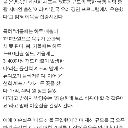
을 운영중인 윤선희 셰프는 “500평 규모의 북한 국영 식당 총
괄 지배인 출신”이라며 “한국 요리 경연 프로그램에서 우승했
다”고 밝혀 이목을 집중시킨다.
특히 “여름에는 하루 매출이
1200만원으로 육수가 완판되
서 못 판다. 봄, 가을에는 하루
7~800만원 정도, 겨울에는
3~400만원 정도 매출이 발생한
다”라는 윤선희 셰프의 말에 스
튜디오가 들썩거린다. 이어 윤
선희 셰프가 “가게 두 곳을 샀
다. 17억, 44억 원 정도 들었
다”라고 밝히자 박명수는 “죄송한데 보스 바꿔야 할 것 같은데
요”라고 말해 이순실을 긴장시킨다.
이에 이순실은 “나도 산을 구입했어”라며 재산 규모를 급 오픈
하며 윤선희 셰프에 대한 견제를 시작해 웃음을 안긴다. 이순