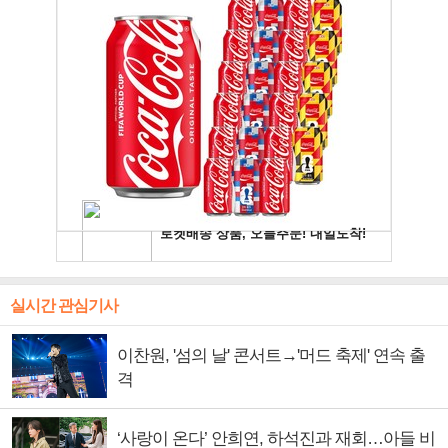
실시간 관심기사
이찬원, '섬의 날' 콘서트→'머드 축제' 연속 출
격
‘사랑이 온다’ 안희연, 하석진과 재회…아들 비