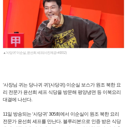
▲'사당귀' 이순실, 윤선희 셰프(사진제공=KBS2)
‘사장님 귀는 당나귀 귀’(사당귀) 이순실 보스가 원조 북한 요
리 전문가 윤선희 셰프 식당을 방문해 평양냉면 등 이북요리
대결에 나선다.
11일 방송되는 ‘사당귀’ 305회에서 이순실이 원조 북한 요리
전문가 윤선희 셰프를 만난다. 블루리본으로 인증 받은 식당