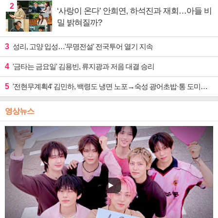
2
‘사랑이 온다’ 안희연, 하석진과 재회…아들 비
밀 밝혀질까?
3
성리, 고양 입성…'무명전설' 전국투어 열기 지속
4
'금타는 금요일' 김용빈, 류지광과 저음 대결 승리
5
'전현무계획4' 김민하, 백령도 냉면 노포→숙성 광어초밥·통 도미찜 맛집 탐방
영상뉴스