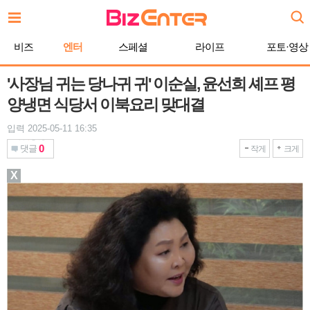
본
문
바
비즈
엔터
스페셜
라이프
포토·영상
로
가
기
'사장님 귀는 당나귀 귀' 이순실, 윤선희 셰프 평
양냉면 식당서 이북요리 맞대결
입력 2025-05-11 16:35
0
댓글
작게
크게
X