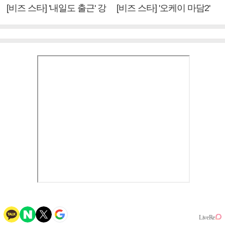
[비즈 스타] '내일도 출근' 강
[비즈 스타] '오케이 마담2'
미나 "아이오아이 불화설?
엄정화 "6년 만의 속편 제
사실 아냐"(인터뷰)
작, 하늘의 뜻"(인터뷰)