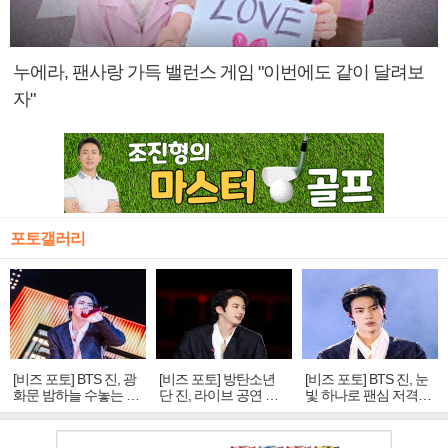
누에라, 팬사랑 가득 밸런스 게임 "이번에도 같이 달려보
자"
포토갤러리
[비즈 포토] BTS 진, 광
[비즈 포토] 방탄소년
[비즈 포토] BTS 진, 눈
화문 밤하늘 수놓는 '비
단 진, 라이브 공연 중
빛 하나로 팬심 저격…
주얼 킹'의 열창
빛나는 독보적 아우라
독보적 카리스마