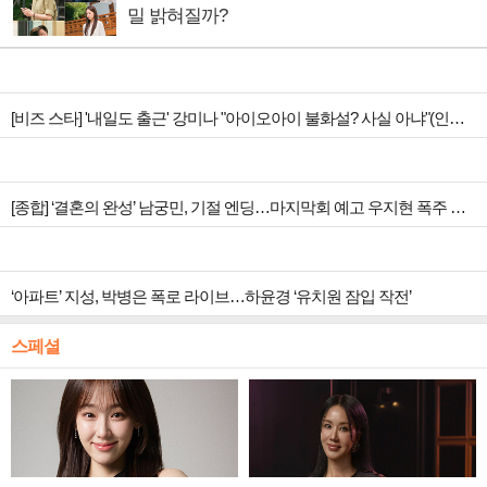
밀 밝혀질까?
[비즈 스타] '내일도 출근' 강미나 "아이오아이 불화설? 사실 아냐"(인터뷰)
[종합] ‘결혼의 완성’ 남궁민, 기절 엔딩…마지막회 예고 우지현 폭주 결말은?
‘아파트’ 지성, 박병은 폭로 라이브…하윤경 ‘유치원 잠입 작전’
스페셜