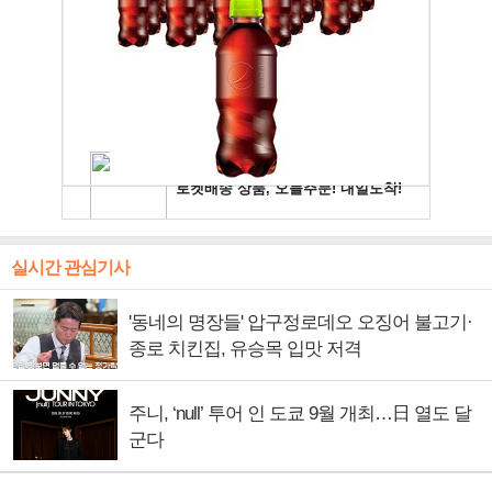
실시간 관심기사
'동네의 명장들' 압구정로데오 오징어 불고기·
종로 치킨집, 유승목 입맛 저격
주니, ‘null’ 투어 인 도쿄 9월 개최…日 열도 달
군다