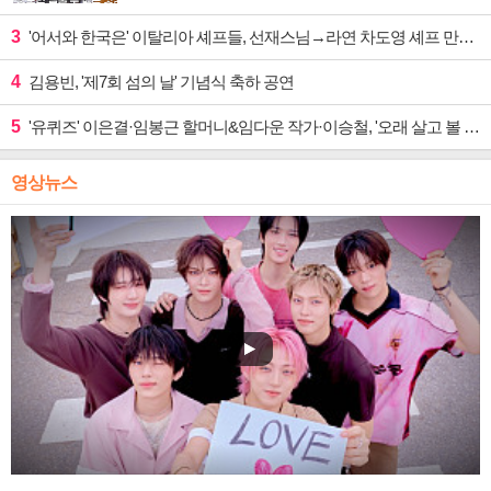
3
'어서와 한국은' 이탈리아 셰프들, 선재스님→라연 차도영 셰프 만난다
4
김용빈, '제7회 섬의 날' 기념식 축하 공연
5
'유퀴즈' 이은결·임봉근 할머니&임다운 작가·이승철, '오래 살고 볼 일' 특집 출격
영상뉴스