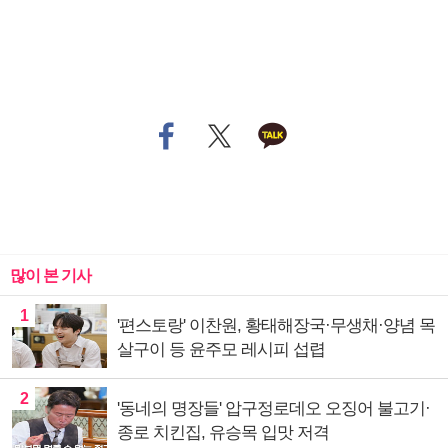
많이 본 기사
1
'편스토랑' 이찬원, 황태해장국·무생채·양념 목
살구이 등 윤주모 레시피 섭렵
2
'동네의 명장들' 압구정로데오 오징어 불고기·
종로 치킨집, 유승목 입맛 저격