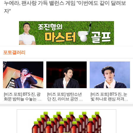
누에라, 팬사랑 가득 밸런스 게임 "이번에도 같이 달려보
자"
포토갤러리
[비즈 포토] BTS 진, 광
[비즈 포토] 방탄소년
[비즈 포토] BTS 진, 눈
화문 밤하늘 수놓는 '비
단 진, 라이브 공연 중
빛 하나로 팬심 저격…
주얼 킹'의 열창
빛나는 독보적 아우라
독보적 카리스마