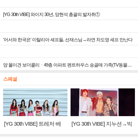
[YG 30th VIBE] 와이지 30년, 양현석 총괄의 발자취①
'어서와 한국은' 이탈리아 셰프들, 선재스님→라연 차도영 셰프 만난다
양 몰이견 보더콜리ㆍ49층 아파트 펜트하우스 송골매 가족(TV동물농장)
스페셜
[YG 30th VIBE] 트레저·베
[YG 30th VIBE] 지누션→빅
이비몬스터, YG DNA 계승
뱅·투애니원·블랙핑크, YG