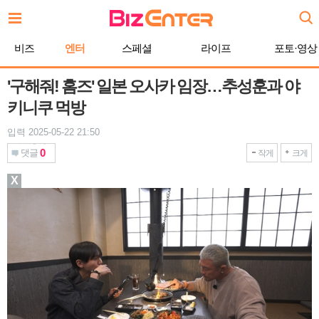
본
문
바
비즈
엔터
스페셜
라이프
포토·영상
로
가
기
'구해줘! 홈즈' 일본 오사카 임장…추성훈과 야
키니쿠 먹방
입력 2025-05-22 21:50
0
댓글
작게
크게
X