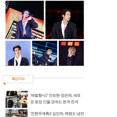
최신기사
'재벌형사2' 안보현·정은채, 새로
운 등장 인물 관계도 본격 전개
'전현무계획4' 김민하, 백령도 냉면