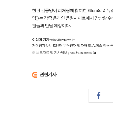
한편 김뭉먕이 피처링에 참여한 Etham의 리뉴얼 프로젝트
먕))'는 각종 온라인 음원사이트에서 감상할 수
팬들과 만날 예정이다.
이성미 기자
smlee@bizenter.co.kr
저작권자 © 비즈엔터 무단전재 및 재배포, AI학습 이용 
※ 보도자료 및 기사제보
press@bizenter.co.kr
관련기사