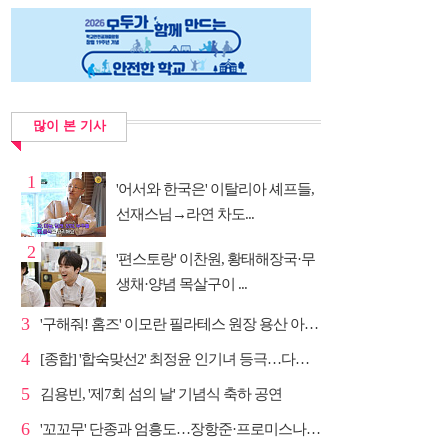
많이 본 기사
1
'어서와 한국은' 이탈리아 셰프들,
선재스님→라연 차도...
2
'편스토랑' 이찬원, 황태해장국·무
생채·양념 목살구이 ...
3
'구해줘! 홈즈' 이모란 필라테스 원장 용산 아파트 방...
4
[종합] '합숙맞선2' 최정윤 인기녀 등극…다음주 마지막...
5
김용빈, '제7회 섬의 날' 기념식 축하 공연
6
'꼬꼬무' 단종과 엄흥도…장항준·프로미스나인 이채영·...