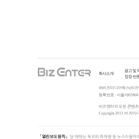
광고 및 
회사소개
정정·반
㈜비즈미디어웍스(비즈엔터) ㅣ
등록번호 : 서울아02868 
비즈엔터의 모든 콘텐츠(기
Copyright 2013. 비즈미
「열린보도원칙」
당 매체는 독자와 취재원 등 뉴스이용자의