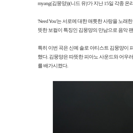
myang(김뭉먕))(니드 유)'가 지난 15일 각
'Need You'는 서로에 대한 애틋한 사랑을 노래
뜻한 보컬이 특징인 김뭉먕의 만남으로 음악 팬
특히 이번 곡은 신예 솔로 아티스트 김뭉먕이
했다. 김뭉먕은 따뜻한 피아노 사운드와 어우
를 배가시켰다.