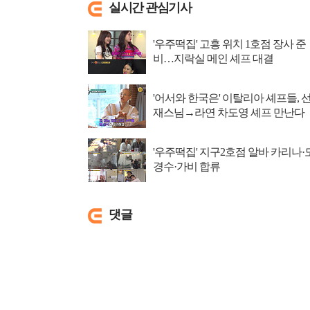
실시간 관심기사
'우주떡집' 고흥 위치 1호점 장사 준
비…지락실 메인 셰프 대결
'어서와 한국은' 이탈리아 셰프들, 
재스님→라연 차도영 셰프 만난다
'우주떡집' 지구2호점 알바 카리나·
경수·가비 합류
댓글