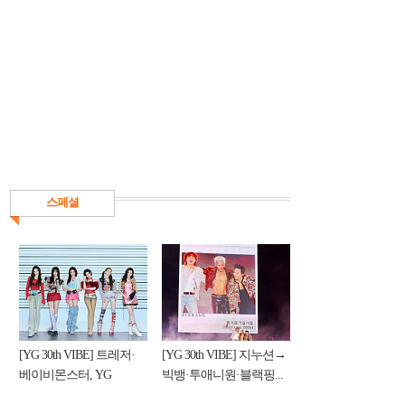
스페셜
[YG 30th VIBE] 트레저·
[YG 30th VIBE] 지누션→
베이비몬스터, YG
빅뱅·투애니원·블랙핑...
DNA...