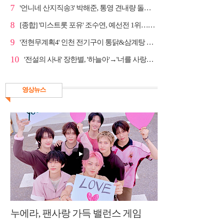
7
'언니네 산지직송3' 박해준, 통영 견내량 돌미역 조업 ...
8
[종합] '미스트롯 포유' 조수연, 예선전 1위…신윤승 지...
9
'전현무계획4' 인천 전기구이 통닭&삼계탕 노포 맛집 탐방
10
'전설의 사내' 장한별, '하늘아'→'너를 사랑하고도' 명...
영상뉴스
누에라, 팬사랑 가득 밸런스 게임