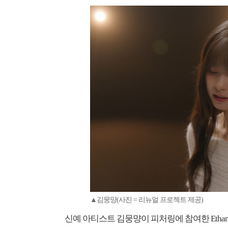
▲김뭉먕(사진 = 리뉴얼 프로젝트 제공)
신예 아티스트 김뭉먕이 피처링에 참여한 Etham의 리뉴