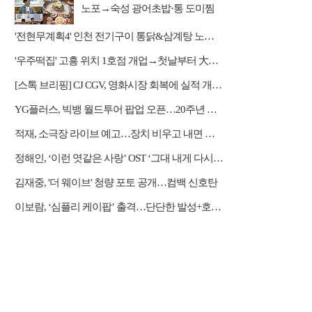
노포→숙성 광어초밥·통 도미찜
맛집 탐방
'전현무계획4' 인천 전기구이 통닭&삼계탕 노포 맛집 탐방
'우주떡집' 고흥 위치 1호점 개업→첫날부터 大위기
[스톡 브리핑] CJ CGV, 영화시장 회복에 실적 개선…2Q 매출 5939억
YG플러스, 빅뱅 월드투어 팝업 오픈…20주년 응원봉 공개
적재, 소극장 라이브 예고…장치 비우고 내면 채운다
정해인, ‘이런 엿같은 사랑’ OST ‘그대 내게 다시’ 리메이크 가창
김재중, '더 웨이브' 청량 포토 공개…컴백 신호탄
이보람, ‘심플리 케이팝’ 출격…단단한 발성+호소력 짙은 음색 무대 압도