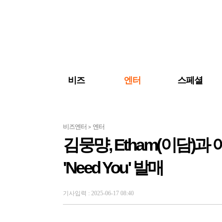
검색 바로가기
주메뉴 바로가기
주요 기사 바로가기
비즈
엔터
스페셜
비즈엔터
엔터
>
김뭉먕, Etham(이담)
'Need You' 발매
기사입력 : 2025-06-17 08:40