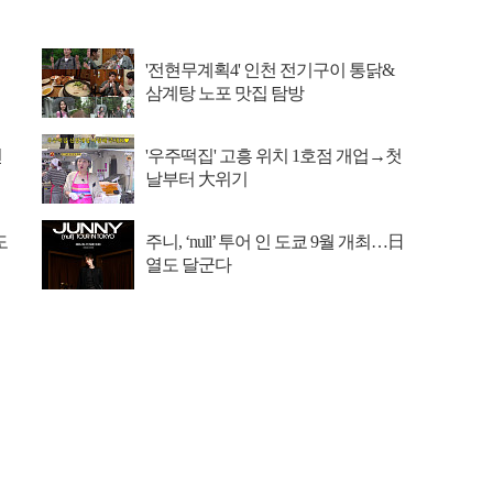
'전현무계획4' 인천 전기구이 통닭&
삼계탕 노포 맛집 탐방
선
'우주떡집' 고흥 위치 1호점 개업→첫
날부터 大위기
도
주니, ‘null’ 투어 인 도쿄 9월 개최…日
열도 달군다