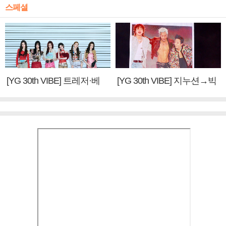
스페셜
[YG 30th VIBE] 트레저·베
[YG 30th VIBE] 지누션→빅
이비몬스터, YG DNA 계승
뱅·투애니원·블랙핑크, YG
③
만의 문법②