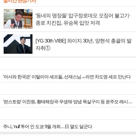
실시간 관심기사
'동네의 명장들' 압구정로데오 오징어 불고기·
종로 치킨집, 유승목 입맛 저격
[YG 30th VIBE] 와이지 30년, 양현석 총괄의 발
자취①
'어서와 한국은' 이탈리아 셰프들, 선재스님→라연 차도영 셰프 만난다
'편스토랑' 이찬원, 황태해장국·무생채·양념 목살구이 등 윤주모 레시피 섭렵
주니, ‘null’ 투어 인 도쿄 9월 개최…日 열도 달군다