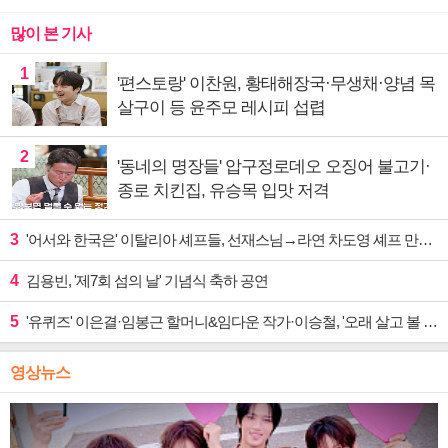
많이 본 기사
1
'편스토랑' 이찬원, 황태해장국·무생채·양념 목
살구이 등 윤주모 레시피 섭렵
2
'동네의 명장들' 압구정로데오 오징어 불고기·
종로 치킨집, 유승목 입맛 저격
3
'어서와 한국은' 이탈리아 셰프들, 선재스님→라연 차도영 셰프 만난다
4
김용빈, '제7회 섬의 날' 기념식 축하 공연
5
'유퀴즈' 이은결·임봉근 할머니&임다운 작가·이승철, '오래 살고 볼 일' 특집 출격
영상뉴스