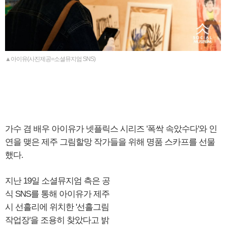
▲아이유(사진제공=소셜뮤지엄 SNS)
가수 겸 배우 아이유가 넷플릭스 시리즈 '폭싹 속았수다'와 인
연을 맺은 제주 그림할망 작가들을 위해 명품 스카프를 선물
했다.
지난 19일 소셜뮤지엄 측은 공
식 SNS를 통해 아이유가 제주
시 선흘리에 위치한 '선흘그림
작업장'을 조용히 찾았다고 밝