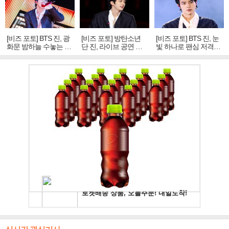
[비즈 포토] BTS 진, 광
[비즈 포토] 방탄소년
[비즈 포토] BTS 진, 눈
화문 밤하늘 수놓는 '비
단 진, 라이브 공연 중
빛 하나로 팬심 저격…
주얼 킹'의 열창
빛나는 독보적 아우라
독보적 카리스마