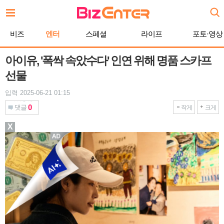
본
문
바
비즈
엔터
스페셜
라이프
포토·영상
로
가
기
아이유, '폭싹 속았수다' 인연 위해 명품 스카프
선물
입력 2025-06-21 01:15
0
댓글
작게
크게
X