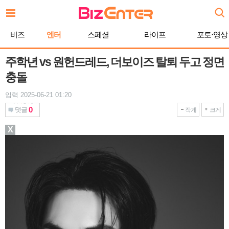
본
문
바
비즈
엔터
스페셜
라이프
포토·영상
로
가
기
주학년 vs 원헌드레드, 더보이즈 탈퇴 두고 정면
충돌
입력 2025-06-21 01:20
0
댓글
작게
크게
X