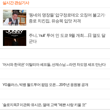
실시간 관심기사
'동네의 명장들' 압구정로데오 오징어 불고기·
종로 치킨집, 유승목 입맛 저격
주니, ‘null’ 투어 인 도쿄 9월 개최…日 열도 달
군다
'어서와 한국은' 이탈리아 셰프들, 선재스님→라연 차도영 셰프 만난다
YG플러스, 빅뱅 월드투어 팝업 오픈…20주년 응원봉 공개
'솔로지옥3' 이관희·유시은, 열애 고백 "예쁜 사랑 키울 것"