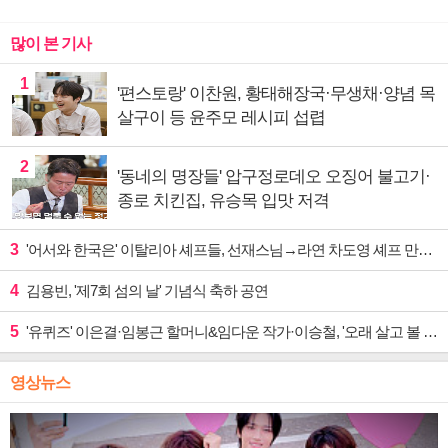
많이 본 기사
1
'편스토랑' 이찬원, 황태해장국·무생채·양념 목
살구이 등 윤주모 레시피 섭렵
2
'동네의 명장들' 압구정로데오 오징어 불고기·
종로 치킨집, 유승목 입맛 저격
3
'어서와 한국은' 이탈리아 셰프들, 선재스님→라연 차도영 셰프 만난다
4
김용빈, '제7회 섬의 날' 기념식 축하 공연
5
'유퀴즈' 이은결·임봉근 할머니&임다운 작가·이승철, '오래 살고 볼 일' 특집 출격
영상뉴스