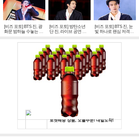
[비즈 포토] BTS 진, 광
[비즈 포토] 방탄소년
[비즈 포토] BTS 진, 눈
화문 밤하늘 수놓는 '비
단 진, 라이브 공연 중
빛 하나로 팬심 저격…
주얼 킹'의 열창
빛나는 독보적 아우라
독보적 카리스마