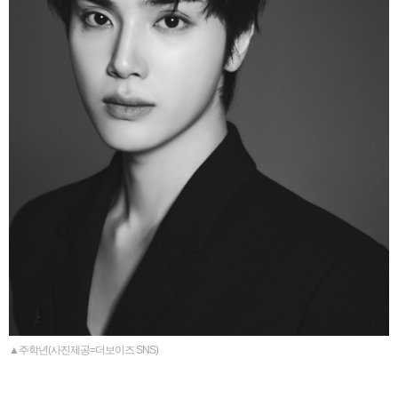
▲주학년(사진제공=더보이즈 SNS)