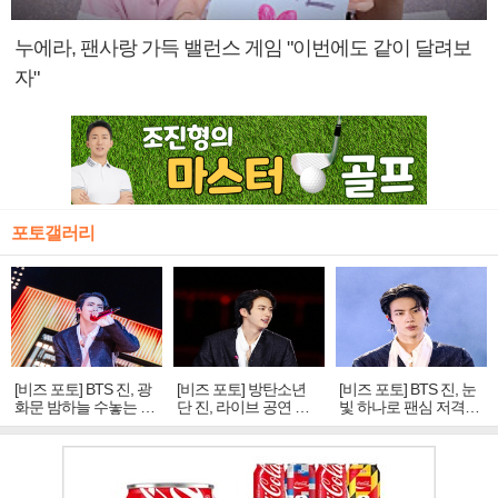
누에라, 팬사랑 가득 밸런스 게임 "이번에도 같이 달려보
자"
포토갤러리
[비즈 포토] BTS 진, 광
[비즈 포토] 방탄소년
[비즈 포토] BTS 진, 눈
화문 밤하늘 수놓는 '비
단 진, 라이브 공연 중
빛 하나로 팬심 저격…
주얼 킹'의 열창
빛나는 독보적 아우라
독보적 카리스마