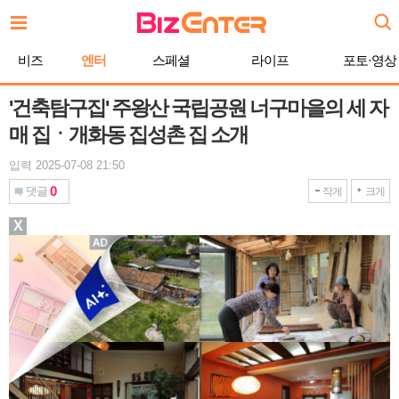
본
문
바
비즈
엔터
스페셜
라이프
포토·영상
로
가
기
'건축탐구집' 주왕산 국립공원 너구마을의 세 자
매 집ㆍ개화동 집성촌 집 소개
입력 2025-07-08 21:50
0
댓글
작게
크게
X