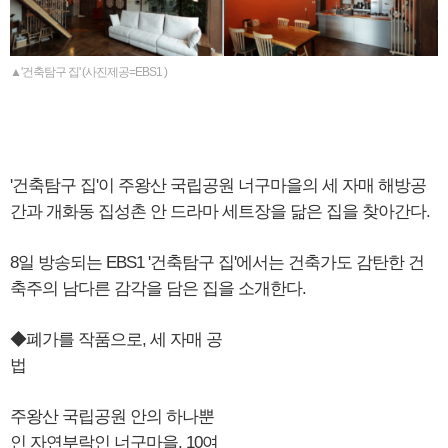
▲'건축탐구 집' (사진제공=EBS1 )
'건축탐구 집'이 주왕산 국립공원 너구마을의 세 자매 해방공
간과 개화동 집성촌 안 드라마 세트장을 닮은 집을 찾아간다.
8일 방송되는 EBS1 '건축탐구 집'에서는 건축가도 감탄한 건
축주의 남다른 감각을 담은 집을 소개한다.
◆폐가를 작품으로, 세 자매 공
법
주왕산 국립공원 안의 하나뿐
인 자연부락인 너구마을. 10여