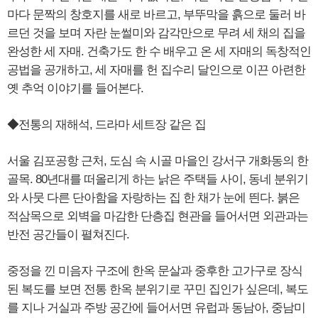
마다 문짝의 창호지를 새로 바르고, 부뚜막을 흙으로 둘러 바
르던 것을 보며 자란 눈썰미와 감각만으로 무려 세 채의 집을
완성한 세 자매. 건축가도 한 수 배우고 온 세 자매의 독창적인
공법을 공개하고, 세 자매를 헌 집수리 달인으로 이끈 아련한
옛 추억 이야기를 들어본다.
◆전통의 재해석, 드라마 세트장 같은 집
서울 김포공항 근처, 도심 속 시골 마을인 강서구 개화동의 한
골목. 80년대를 떠올리게 하는 낡은 주택들 사이, 동네 분위기
와 사뭇 다른 단아함을 자랑하는 집 한 채가 눈에 띈다. 붉은
적삼목으로 외벽을 마감한 단층집 현관을 들어서면 외관과는
반전 공간들이 펼쳐진다.
중정을 낀 미음자 구조에 한옥 문살과 중후한 고가구로 장식
된 복도를 보면 전통 한옥 분위기로 꾸민 집인가 싶은데, 복도
를 지나 거실과 주방 공간에 들어서면 유럽과 동남아, 중남미