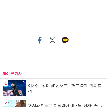
많이 본 기사
1
이찬원, '섬의 날' 콘서트→'머드 축제' 연속 출
격
2
'어서와 한국은' 이탈리아 셰프들, 선재스님→