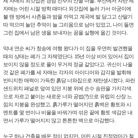
세 자매의 외갓집은 경남 진주의 산골 마을. 부산에서 자란 세
자매는 어린 시절 방학 때마다 외갓집에 놀러 가서 아궁이에
불 땐 방에서 사촌들과 밤을 까먹고 계곡에 발 담그고 산딸기
따 먹으며 놀던 추억이 늘 그리움으로 남아 있었고, 나이 들면
그런 집에서 남은 생을 보내자는 꿈을 실행에 옮긴 것이다.
막내 연순 씨가 청송에 여행 왔다가 이 집을 우연히 발견했을
때의 상태는 폐가 그 자체였단다. 15년 이상 비어 있어서 집이
보이지 않을 정도로 풀이 우거져 정글 같았다고. 귀신이 나올
것 같은 폐가를 세 자매는 각자의 아이디어와 감각을 발휘해
빈티지한 매력이 가득한 흙담 너와집으로 재탄생시켰다. 파란
샌드위치 패널로 덮여 있던 지붕 위에 손수 송판을 가지각색
으로 자르고 붙이는 새로운 너와 공법(?)으로 유럽의 산장 느
낌의 지붕을 완성했고, 흙가루가 떨어지던 흙벽은 황토와 시
멘트를 몇 번이나 비율을 바꿔가며 섞은 끝에 황토 색감은 내
면서 가루가 떨어지지 않고 튼튼한 벽으로 마감했다.
누구 하나 건축을 배운 적이 없지만, 어린 시절 친정엄마가 철