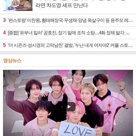
라연 차도영 셰프 만난다
3
'편스토랑' 이찬원, 황태해장국·무생채·양념 목살구이 등 윤주모 레시피 섭렵
4
[종합] '유부녀 킬러' 공효진, 장기 밀매 조직 소탕…4화 정체 발각 위기 예고
5
'더 시즌즈-성시경의 고막남친' 결방, '누난 내게 여자야2' 커플 스토리 편성
영상뉴스