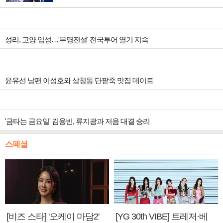
성리, 고양 입성…'무명전설' 전국투어 열기 지속
윤유선 남편 이성호와 삼청동 단팥죽 맛집 데이트
'금타는 금요일' 김용빈, 류지광과 저음 대결 승리
스페셜
[비즈 스타] '오케이 마담2'
[YG 30th VIBE] 트레저·베