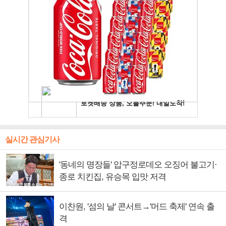
실시간 관심기사
'동네의 명장들' 압구정로데오 오징어 불고기·
종로 치킨집, 유승목 입맛 저격
이찬원, '섬의 날' 콘서트→'머드 축제' 연속 출
격