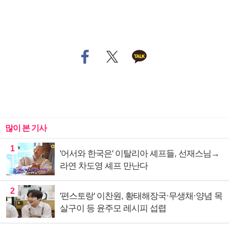
많이 본 기사
1
'어서와 한국은' 이탈리아 셰프들, 선재스님→
라연 차도영 셰프 만난다
2
'편스토랑' 이찬원, 황태해장국·무생채·양념 목
살구이 등 윤주모 레시피 섭렵