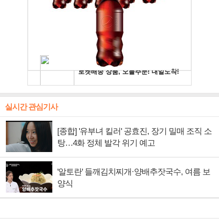
실시간 관심기사
[종합] '유부녀 킬러' 공효진, 장기 밀매 조직 소
탕…4화 정체 발각 위기 예고
'알토란' 들깨김치찌개·양배추잣국수, 여름 보
양식