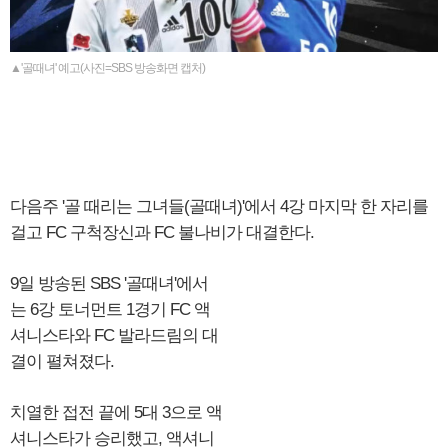
▲'골때녀' 예고(사진=SBS 방송화면 캡처)
다음주 '골 때리는 그녀들(골때녀)'에서 4강 마지막 한 자리를
걸고 FC 구척장신과 FC 불나비가 대결한다.
9일 방송된 SBS '골때녀'에서
는 6강 토너먼트 1경기 FC 액
셔니스타와 FC 발라드림의 대
결이 펼쳐졌다.
치열한 접전 끝에 5대 3으로 액
셔니스타가 승리했고, 액셔니