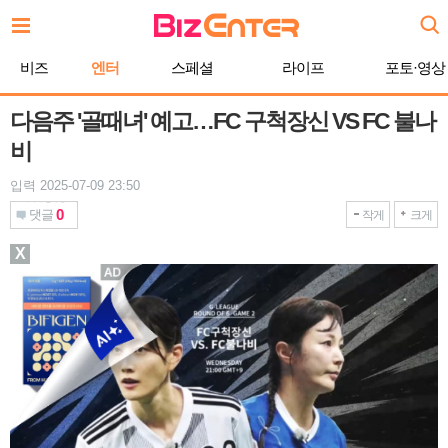
본
문
바
비즈
엔터
스페셜
라이프
포토·영상
로
가
기
다음주 '골때녀' 예고…FC 구척장신 VS FC 불나
비
입력 2025-07-09 23:50
0
댓글
작게
크게
X