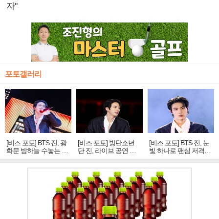
자"
포토갤러리
[비즈 포토] BTS 진, 광
[비즈 포토] 방탄소년
[비즈 포토] BTS 진, 눈
화문 밤하늘 수놓는 '비
단 진, 라이브 공연 중
빛 하나로 팬심 저격…
주얼 킹'의 열창
빛나는 독보적 아우라
독보적 카리스마