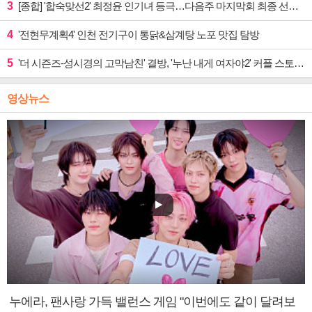
3
[종합] '합숙맞선2' 최정윤 인기녀 등극…다음주 마지막회 최종 선택 예고
4
'전현무계획4' 인천 전기구이 통닭&삼계탕 노포 맛집 탐방
5
'더 시즌즈-성시경의 고막남친' 결방, '누난 내게 여자야2' 커플 스토리 편성
영상뉴스
누에라, 팬사랑 가득 밸런스 게임 "이번에도 같이 달려보