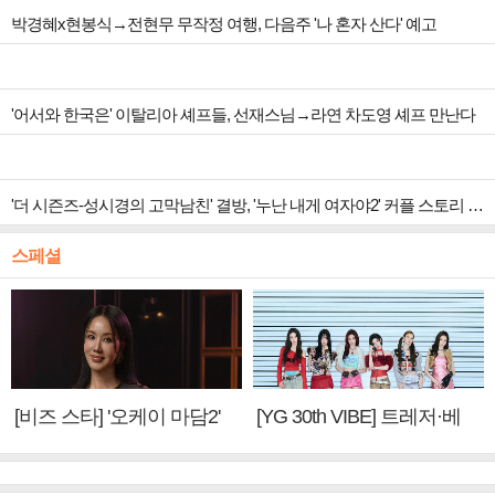
박경혜x현봉식→전현무 무작정 여행, 다음주 '나 혼자 산다' 예고
'어서와 한국은' 이탈리아 셰프들, 선재스님→라연 차도영 셰프 만난다
'더 시즌즈-성시경의 고막남친' 결방, '누난 내게 여자야2' 커플 스토리 편성
스페셜
[비즈 스타] '오케이 마담2'
[YG 30th VIBE] 트레저·베
엄정화 "6년 만의 속편 제
이비몬스터, YG DNA 계승
작, 하늘의 뜻"(인터뷰)
③