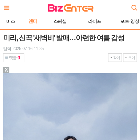
본
문
바
비즈
엔터
스페셜
라이프
포토·영상
로
가
기
미리, 신곡 '새벽비' 발매…아련한 여름 감성
입력 2025-07-16 11:35
0
댓글
작게
크게
X