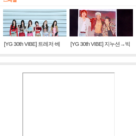
[YG 30th VIBE] 트레저·베
[YG 30th VIBE] 지누션→빅
이비몬스터, YG DNA 계승
뱅·투애니원·블랙핑크, YG
③
만의 문법②