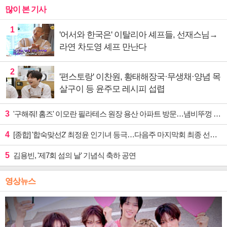
많이 본 기사
1
'어서와 한국은' 이탈리아 셰프들, 선재스님→
라연 차도영 셰프 만난다
2
'편스토랑' 이찬원, 황태해장국·무생채·양념 목
살구이 등 윤주모 레시피 섭렵
3
'구해줘! 홈즈' 이모란 필라테스 원장 용산 아파트 방문…냄비뚜껑 운동법 소개
4
[종합] '합숙맞선2' 최정윤 인기녀 등극…다음주 마지막회 최종 선택 예고
5
김용빈, '제7회 섬의 날' 기념식 축하 공연
영상뉴스