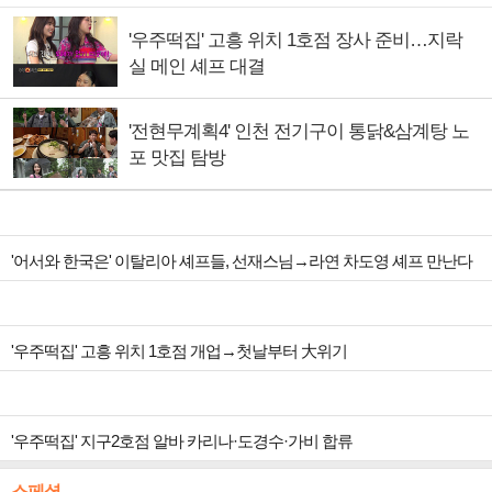
'우주떡집' 고흥 위치 1호점 장사 준비…지락
실 메인 셰프 대결
'전현무계획4' 인천 전기구이 통닭&삼계탕 노
포 맛집 탐방
'어서와 한국은' 이탈리아 셰프들, 선재스님→라연 차도영 셰프 만난다
'우주떡집' 고흥 위치 1호점 개업→첫날부터 大위기
'우주떡집' 지구2호점 알바 카리나·도경수·가비 합류
스페셜