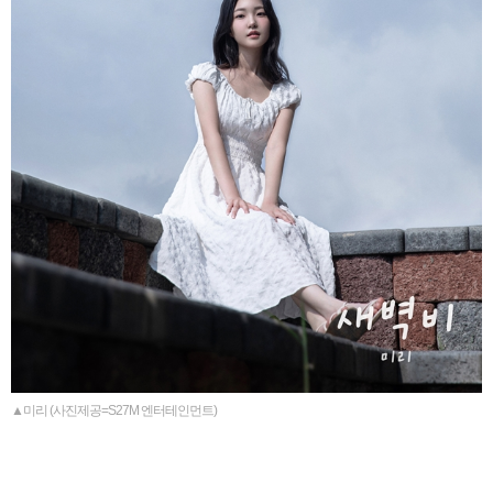
▲미리 (사진제공=S27M 엔터테인먼트)