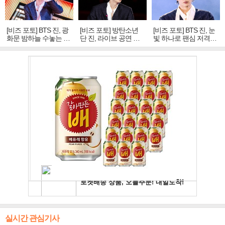
[비즈 포토] BTS 진, 광
[비즈 포토] 방탄소년
[비즈 포토] BTS 진, 눈
화문 밤하늘 수놓는 '비
단 진, 라이브 공연 중
빛 하나로 팬심 저격…
주얼 킹'의 열창
빛나는 독보적 아우라
독보적 카리스마
실시간 관심기사