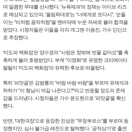
며 달콤한 무대를 선사했다. '뉴욕제과'의 정체는 아이브 리즈
로 예상되고 있으며, '올림픽대로'는 "너에게로 또다시", '순돌
이'는 "비처럼 음악처럼"을 맨바닥에 누운 자세로 불러 합격을
받았다. 시청자들은 이들을 각각 개그맨 이용진, 가수 딘딘으
로 추정했다.
'미도파 백화점'은 양수경의 "사랑은 창밖에 빗물 같아요"를 촉
촉하게 불러 호평받았다. 부캐 "이명화"로 유명한 크리에이터
랄랄이 '미도파 백화점'의 유력한 후보로 떠올랐다.
특히 '피맛골'은 김범룡의 "바람 바람 바람"을 부르며 유재석과
하하가 "이 형님이 여길 나온다고?"라고 반응할 정도의 존재
감을 드러냈다. 시청자들은 가수 윤도현으로 '피맛골'을 확신
했다.
반면, '대한극장'으로 등장한 진성은 "무정부르스"를 부르며 등
장했지만, 심사 불가급 레전드로 탈락했다. '공작상가'로 출연