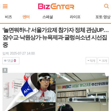
본
문
바
비즈
엔터
스페셜
라이프
포토·영상
로
가
기
'놀면뭐하니' 서울가요제 참가자 정체 관심UP…
잠수교·낙원상가·뉴욕제과·굴렁쇠소년 시선집
중
입력 2025-07-27 14:00
0
댓글
작게
크게
X