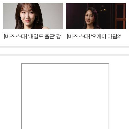
[비즈 스타] '내일도 출근' 강
[비즈 스타] '오케이 마담2'
미나 "아이오아이 불화설?
엄정화 "6년 만의 속편 제
사실 아냐"(인터뷰)
작, 하늘의 뜻"(인터뷰)