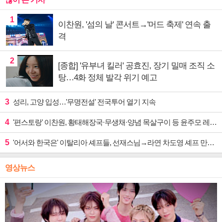
1
이찬원, '섬의 날' 콘서트→'머드 축제' 연속 출
격
2
[종합] '유부녀 킬러' 공효진, 장기 밀매 조직 소
탕…4화 정체 발각 위기 예고
3
성리, 고양 입성…'무명전설' 전국투어 열기 지속
4
'편스토랑' 이찬원, 황태해장국·무생채·양념 목살구이 등 윤주모 레시피 섭렵
5
'어서와 한국은' 이탈리아 셰프들, 선재스님→라연 차도영 셰프 만난다
영상뉴스