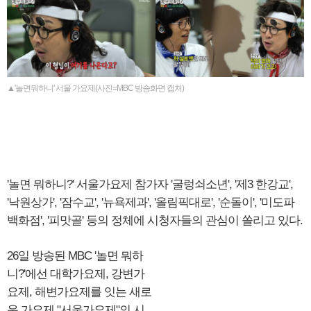
▲'놀면뭐하니' 서울 가요제(사진=MBC 방송화면 캡처)
'놀면 뭐하니?' 서울가요제 참가자 '굴렁쇠소년', '제3 한강교',
'낙원상가', '잠수교', '뉴욕제과', '올림픽대로', '순돌이', '미도파
백화점', '피맛골' 등의 정체에 시청자들의 관심이 쏠리고 있다.
26일 방송된 MBC '놀면 뭐하
니?'에선 대학가요제, 강변가
요제, 해변가요제를 잇는 새로
운 가요제 "서울가요제"의 시