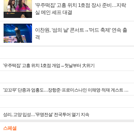
'우주떡집' 고흥 위치 1호점 장사 준비…지락
실 메인 셰프 대결
이찬원, '섬의 날' 콘서트→'머드 축제' 연속 출
격
'우주떡집' 고흥 위치 1호점 개업→첫날부터 大위기
'꼬꼬무' 단종과 엄흥도…장항준·프로미스나인 이채영·적재 게스트 출연
성리, 고양 입성…'무명전설' 전국투어 열기 지속
스페셜