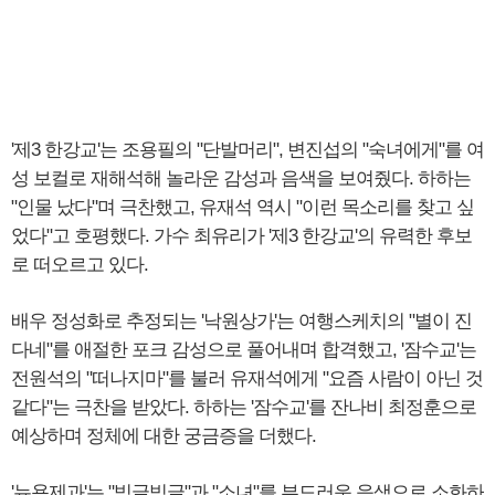
'제3 한강교'는 조용필의 "단발머리", 변진섭의 "숙녀에게"를 여
성 보컬로 재해석해 놀라운 감성과 음색을 보여줬다. 하하는
"인물 났다"며 극찬했고, 유재석 역시 "이런 목소리를 찾고 싶
었다"고 호평했다. 가수 최유리가 '제3 한강교'의 유력한 후보
로 떠오르고 있다.
배우 정성화로 추정되는 '낙원상가'는 여행스케치의 "별이 진
다네"를 애절한 포크 감성으로 풀어내며 합격했고, '잠수교'는
전원석의 "떠나지마"를 불러 유재석에게 "요즘 사람이 아닌 것
같다"는 극찬을 받았다. 하하는 '잠수교'를 잔나비 최정훈으로
예상하며 정체에 대한 궁금증을 더했다.
'뉴욕제과'는 "빙글빙글"과 "소녀"를 부드러운 음색으로 소화하