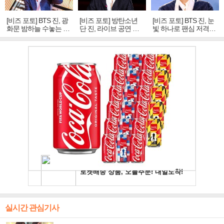
[비즈 포토] BTS 진, 광
[비즈 포토] 방탄소년
[비즈 포토] BTS 진, 눈
화문 밤하늘 수놓는 '비
단 진, 라이브 공연 중
빛 하나로 팬심 저격…
주얼 킹'의 열창
빛나는 독보적 아우라
독보적 카리스마
실시간 관심기사