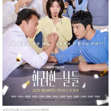
▲'화려한날들' 포스터(사진제공=KBS2)