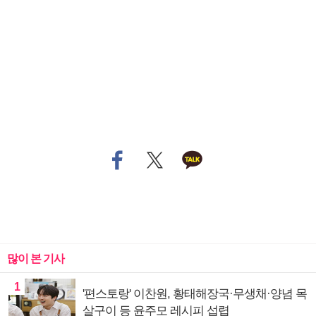
많이 본 기사
1
'편스토랑' 이찬원, 황태해장국·무생채·양념 목
살구이 등 윤주모 레시피 섭렵