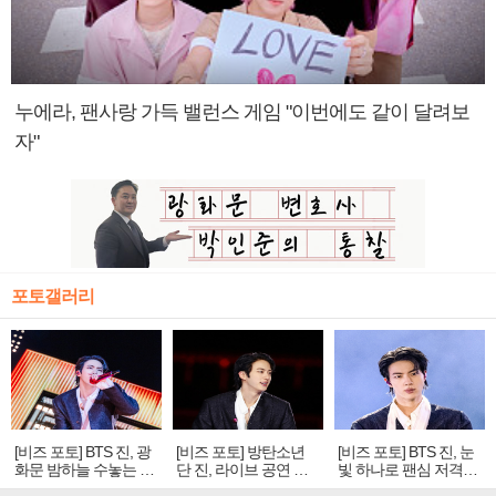
누에라, 팬사랑 가득 밸런스 게임 "이번에도 같이 달려보
자"
포토갤러리
[비즈 포토] BTS 진, 광
[비즈 포토] 방탄소년
[비즈 포토] BTS 진, 눈
화문 밤하늘 수놓는 '비
단 진, 라이브 공연 중
빛 하나로 팬심 저격…
주얼 킹'의 열창
빛나는 독보적 아우라
독보적 카리스마