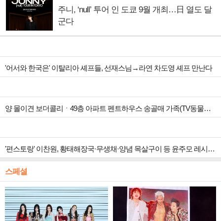
주니, ‘null’ 투어 인 도쿄 9월 개최…日 열도 달
군다
'어서와 한국은' 이탈리아 셰프들, 선재스님→라연 차도영 셰프 만난다
양 몰이견 보더콜리ㆍ49층 아파트 펜트하우스 송골매 가족(TV동물농장)
'편스토랑' 이찬원, 황태해장국·무생채·양념 목살구이 등 윤주모 레시피 섭렵
스페셜