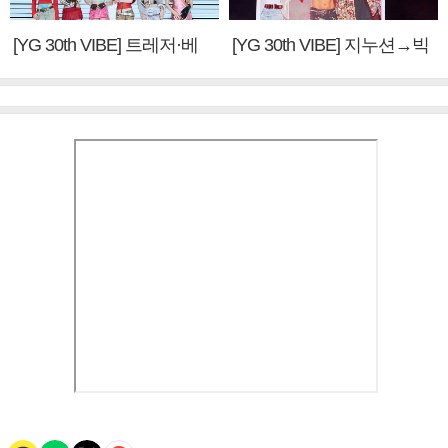
[YG 30th VIBE] 트레저·베
[YG 30th VIBE] 지누션→빅
이비몬스터, YG DNA 계승
뱅·투애니원·블랙핑크, YG
③
만의 문법②