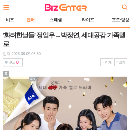
본
문
바
비즈
엔터
스페셜
라이프
포토·영상
로
가
기
'화려한날들' 정일우→박정연, 세대공감 가족멜
로
입력 2025-08-09 06:30
0
댓글
작게
크게
X