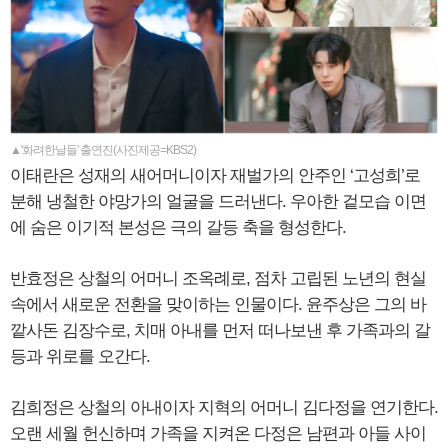
▲'화려한날들' 출연진(사진제공=KBS2)
이태란은 성재의 새어머니이자 재벌가의 안주인 ‘고성희’로
분해 냉철한 야망가의 얼굴을 드러낸다. 우아한 겉모습 이면
에 숨은 이기적 본성은 극의 갈등 축을 형성한다.
반효정은 상철의 어머니 조옥례로, 점차 고립된 노년의 현실
속에서 새로운 전환을 맞이하는 인물이다. 윤주상은 그의 바
깥사돈 김장수로, 치매 아내를 먼저 떠나보낸 후 가족과의 갈
등과 위로를 오간다.
김희정은 상철의 아내이자 지혁의 어머니 김다정을 연기한다.
오랜 세월 헌신하며 가족을 지켜온 다정은 남편과 아들 사이