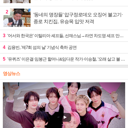
2
'동네의 명장들' 압구정로데오 오징어 불고기·
종로 치킨집, 유승목 입맛 저격
3
'어서와 한국은' 이탈리아 셰프들, 선재스님→라연 차도영 셰프 만난다
4
김용빈, '제7회 섬의 날' 기념식 축하 공연
5
'유퀴즈' 이은결·임봉근 할머니&임다운 작가·이승철, '오래 살고 볼 일' 특집 출격
영상뉴스