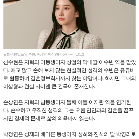
▲'화려한날들' 신수현, 손상연, 박정연(사진제공=KBS2)
신수현은 지혁의 여동생이자 상철의 막내딸 이수빈 역을 맡았
다. 애교 많고 손해 보지 않는 현실적인 성격의 수빈은 유튜버
로 활동하며 결혼정보회사까지 찾는 야망녀다. 하지만 그녀의
이상형과 현실 사이엔 큰 간극이 존재한다.
손상연은 지혁의 남동생이자 둘째 아들 이지완 역을 연기한
다. 순수하고 우직한 성격의 그는 오랜 연인과의 결혼을 꿈꾸
지만 경제적 문제로 삶의 의욕마저 잃는다.
박정연은 성재의 배다른 동생이자 성희와 진석의 딸 박영라로