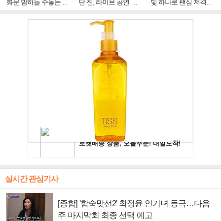
화문 밤하늘 수놓는 '비
단 진, 라이브 공연 중
빛 하나로 팬심 저격…
주얼 킹'의 열창
빛나는 독보적 아우라
독보적 카리스마
실시간 관심기사
[종합] '합숙맞선2' 최정윤 인기녀 등극…다음
주 마지막회 최종 선택 예고