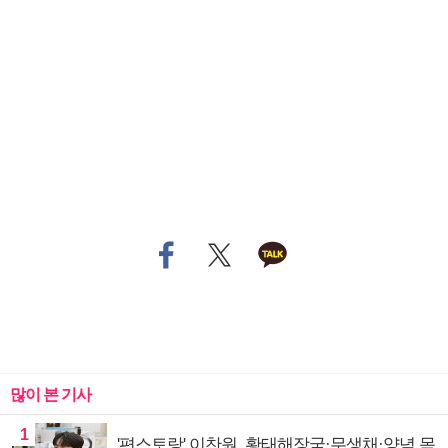
많이 본 기사
1
'편스토랑' 이찬원, 황태해장국·무생채·양념 목