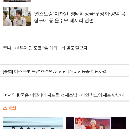
'편스토랑' 이찬원, 황태해장국·무생채·양념 목
살구이 등 윤주모 레시피 섭렵
주니, ‘null’ 투어 인 도쿄 9월 개최…日 열도 달군다
[종합] '미스트롯 포유' 조수연, 예선전 1위…신윤승 지원사격
'어서와 한국은' 이탈리아 셰프들, 선재스님→라연 차도영 셰프 만난다
스페셜