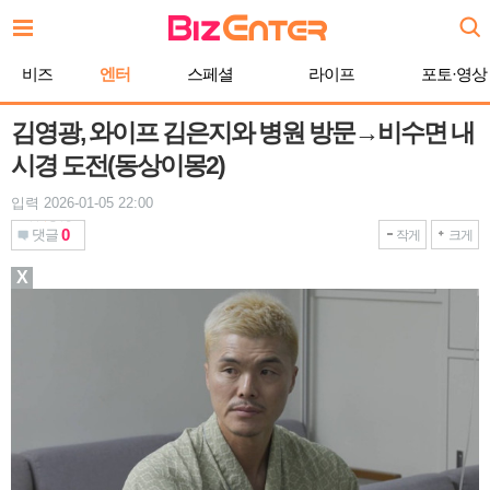
본
문
바
비즈
엔터
스페셜
라이프
포토·영상
로
가
기
김영광, 와이프 김은지와 병원 방문→비수면 내
시경 도전(동상이몽2)
입력 2026-01-05 22:00
0
댓글
작게
크게
X