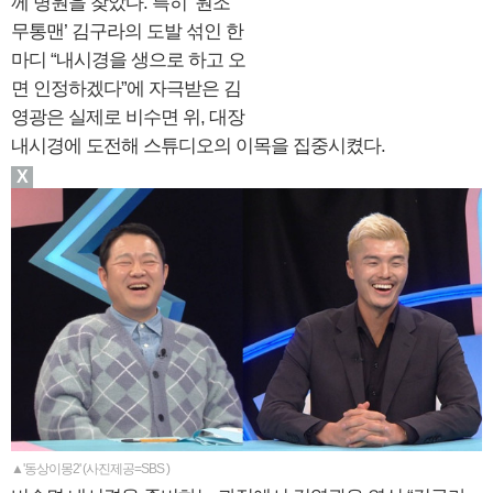
께 병원을 찾았다. 특히 ‘원조
무통맨’ 김구라의 도발 섞인 한
마디 “내시경을 생으로 하고 오
면 인정하겠다”에 자극받은 김
영광은 실제로 비수면 위, 대장
내시경에 도전해 스튜디오의 이목을 집중시켰다.
X
▲'동상이몽2' (사진제공=SBS )