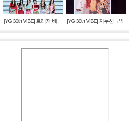
[YG 30th VIBE] 트레저·베
[YG 30th VIBE] 지누션→빅
이비몬스터, YG DNA 계승
뱅·투애니원·블랙핑크, YG
③
만의 문법②