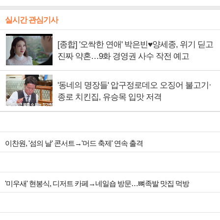
실시간 관심기사
[종합] '오싹한 연애' 박은빈♥양세종, 위기 딛고
진짜 약혼…9화 경영권 사수 작전 예고
'동네의 명장들' 압구정로데오 오징어 불고기·
종로 치킨집, 유승목 입맛 저격
이찬원, '섬의 날' 콘서트→'머드 축제' 연속 출격
'미우새' 현봉식, 디저트 카페→네일숍 방문…뼈족발 맛집 먹방