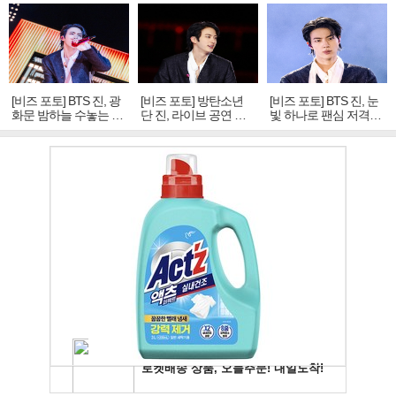
[비즈 포토] BTS 진, 광
[비즈 포토] 방탄소년
[비즈 포토] BTS 진, 눈
화문 밤하늘 수놓는 '비
단 진, 라이브 공연 중
빛 하나로 팬심 저격…
주얼 킹'의 열창
빛나는 독보적 아우라
독보적 카리스마