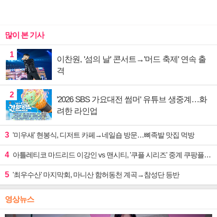
많이 본 기사
1
이찬원, '섬의 날' 콘서트→'머드 축제' 연속 출
격
2
'2026 SBS 가요대전 썸머' 유튜브 생중계…화
려한 라인업
3
'미우새' 현봉식, 디저트 카페→네일숍 방문…뼈족발 맛집 먹방
4
아틀레티코 마드리드 이강인 vs 맨시티, '쿠플 시리즈' 중계 쿠팡플레이
5
'최우수산' 마지막회, 마니산 함허동천 계곡→참성단 등반
영상뉴스