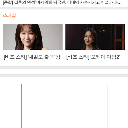
[종합] ‘결혼의 완성’ 마지막회 남궁민, 김대명 자수시키고 이설과 따뜻한 안녕
스페셜
[비즈 스타] '내일도 출근' 강
[비즈 스타] '오케이 마담2'
미나 "아이오아이 불화설?
엄정화 "6년 만의 속편 제
사실 아냐"(인터뷰)
작, 하늘의 뜻"(인터뷰)