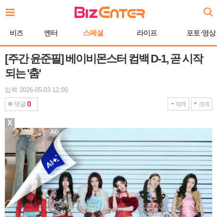
본
문
바
비즈
엔터
스페셜
라이프
포토·영상
로
가
기
[주간 윤준필] 베이비몬스터 컴백 D-1, 곧 시작
되는 '춤'
입력 2026-05-03 12:00
0
댓글
작게
크게
X