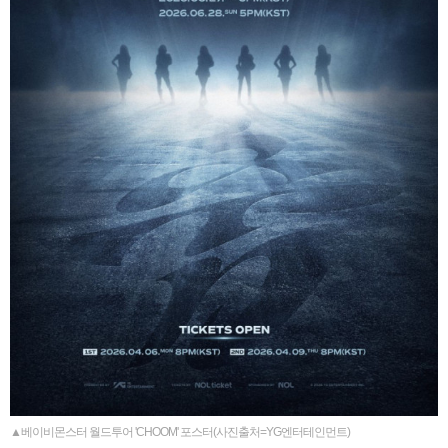
▲베이비몬스터 월드투어 'CHOOM' 포스터(사진출처=YG엔터테인먼트)