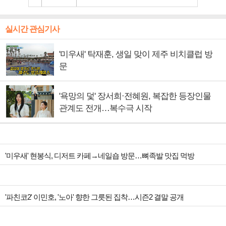
실시간 관심기사
'미우새' 탁재훈, 생일 맞이 제주 비치클럽 방
문
'욕망의 덫' 장서희·전혜원, 복잡한 등장인물
관계도 전개…복수극 시작
'미우새' 현봉식, 디저트 카페→네일숍 방문…뼈족발 맛집 먹방
'파친코2' 이민호, '노아' 향한 그릇된 집착…시즌2 결말 공개