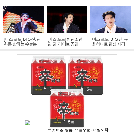
[비즈 포토] BTS 진, 광
[비즈 포토] 방탄소년
[비즈 포토] BTS 진, 눈
화문 밤하늘 수놓는 '비
단 진, 라이브 공연 중
빛 하나로 팬심 저격…
주얼 킹'의 열창
빛나는 독보적 아우라
독보적 카리스마