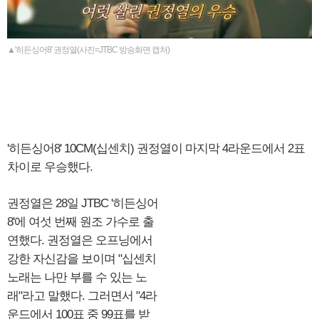
▲'히든싱어8' 권정열(사진=JTBC 방송화면 캡처)
'히든싱어8' 10CM(십센치) 권정열이 마지막 4라운드에서 2표
차이로 우승했다.
권정열은 28일 JTBC '히든싱어
8'에 여섯 번째 원조 가수로 출
연했다. 권정열은 오프닝에서
강한 자신감을 보이며 "십센치
노래는 나만 부를 수 있는 노
래"라고 말했다. 그러면서 "4라
운드에서 100표 중 99표를 받