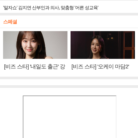
'말자쇼' 김지연 산부인과 의사, 맞춤형 '어른 성교육'
스페셜
[비즈 스타] '내일도 출근' 강
[비즈 스타] '오케이 마담2'
미나 "아이오아이 불화설?
엄정화 "6년 만의 속편 제
사실 아냐"(인터뷰)
작, 하늘의 뜻"(인터뷰)