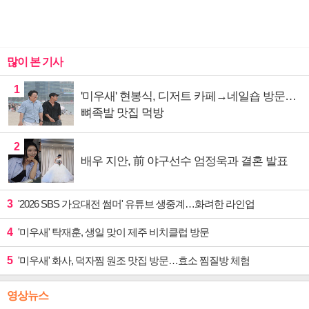
많이 본 기사
1
'미우새' 현봉식, 디저트 카페→네일숍 방문…
뼈족발 맛집 먹방
2
배우 지안, 前 야구선수 엄정욱과 결혼 발표
3
'2026 SBS 가요대전 썸머' 유튜브 생중계…화려한 라인업
4
'미우새' 탁재훈, 생일 맞이 제주 비치클럽 방문
5
'미우새' 화사, 덕자찜 원조 맛집 방문…효소 찜질방 체험
영상뉴스