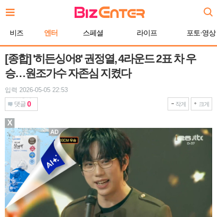
본
문
바
비즈
엔터
스페셜
라이프
포토·영상
로
가
기
[종합] '히든싱어8' 권정열, 4라운드 2표 차 우
승…원조가수 자존심 지켰다
입력 2026-05-05 22:53
0
댓글
작게
크게
X