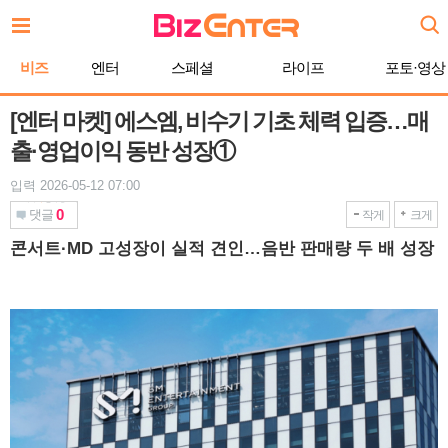
본
문
바
비즈
엔터
스페셜
라이프
포토·영상
로
가
기
[엔터 마켓] 에스엠, 비수기 기초 체력 입증…매
출·영업이익 동반 성장①
입력 2026-05-12 07:00
0
댓글
작게
크게
콘서트·MD 고성장이 실적 견인…음반 판매량 두 배 성장