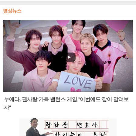
영상뉴스
누에라, 팬사랑 가득 밸런스 게임 "이번에도 같이 달려보
자"