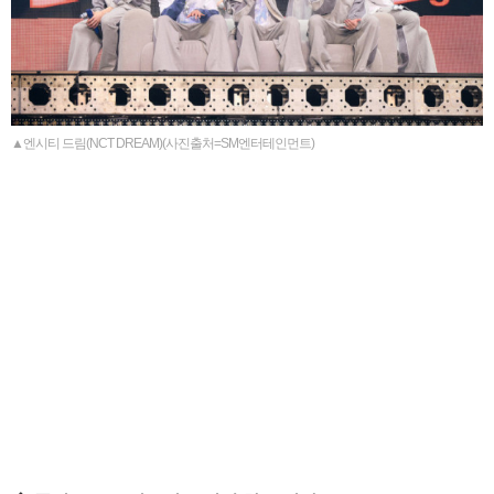
▲엔시티 드림(NCT DREAM)(사진출처=SM엔터테인먼트)