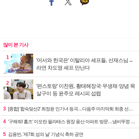
많이 본 기사
1
'어서와 한국은' 이탈리아 셰프들, 선재스님→
라연 차도영 셰프 만난다
2
'편스토랑' 이찬원, 황태해장국·무생채·양념 목
살구이 등 윤주모 레시피 섭렵
3
[종합] '합숙맞선2' 최정윤 인기녀 등극…다음주 마지막회 최종 선택 예고
4
'구해줘! 홈즈' 이모란 필라테스 원장 용산 아파트 방문…냄비뚜껑 운동법 소개
5
김용빈, '제7회 섬의 날' 기념식 축하 공연