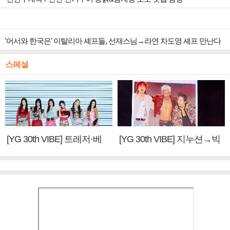
'어서와 한국은' 이탈리아 셰프들, 선재스님→라연 차도영 셰프 만난다
스페셜
[YG 30th VIBE] 트레저·베
[YG 30th VIBE] 지누션→빅
이비몬스터, YG DNA 계승
뱅·투애니원·블랙핑크, YG
③
만의 문법②