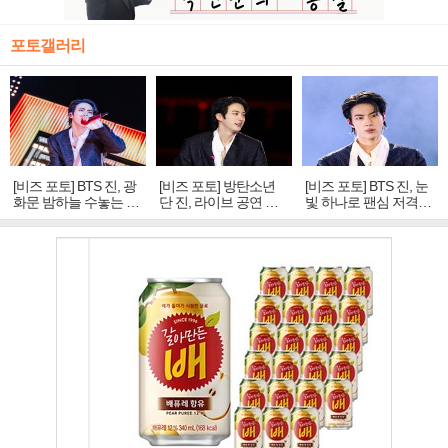
포토갤러리
[비즈 포토] BTS 진, 광
[비즈 포토] 방탄소년
[비즈 포토] BTS 진, 눈
화문 밤하늘 수놓는 '비
단 진, 라이브 공연 중
빛 하나로 팬심 저격…
주얼 킹'의 열창
빛나는 독보적 아우라
독보적 카리스마