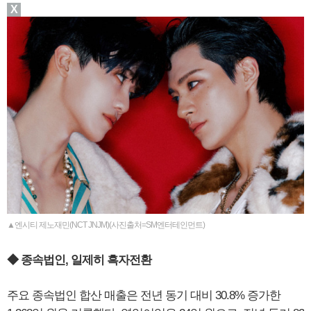
X
▲엔시티 제노재민(NCT JNJM)(사진출처=SM엔터테인먼트)
◆ 종속법인, 일제히 흑자전환
주요 종속법인 합산 매출은 전년 동기 대비 30.8% 증가한