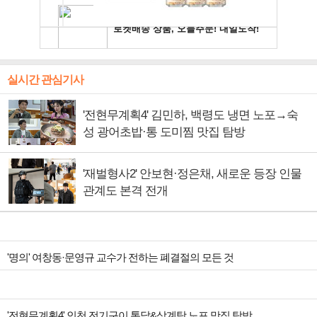
실시간 관심기사
'전현무계획4' 김민하, 백령도 냉면 노포→숙
성 광어초밥·통 도미찜 맛집 탐방
'재벌형사2' 안보현·정은채, 새로운 등장 인물
관계도 본격 전개
'명의' 여창동·문영규 교수가 전하는 폐결절의 모든 것
'전현무계획4' 인천 전기구이 통닭&삼계탕 노포 맛집 탐방