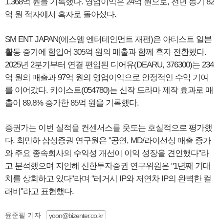
1,368억 원을 기록했다. 영업이익은 24억 원으로, 전년 동기 82
억 원 적자에서 흑자로 돌아섰다.
SM ENT JAPAN(에스엠 엔터테인먼트 재팬)은 아티스트 일본
활동 증가에 힘입어 305억 원의 매출과 함께 흑자 전환했다.
2025년 2분기부터 연결 편입된 디어유(DEARU, 376300)는 234
억 원의 매출과 97억 원의 영업이익으로 안정적인 수익 기여
를 이어갔다. 키이스트(054780)는 신작 드라마 제작 효과로 매
출이 89.8% 증가한 85억 원을 기록했다.
증권가는 이번 실적을 컨센서스를 웃도는 호실적으로 평가했
다. 최민하 삼성증권 연구원은 "공연, MD/라이선싱 매출 증가
와 주요 종속회사의 수익성 개선이 이익 성장을 견인했다"라
고 분석했으며 지인해 신한투자증권 연구위원은 "1년째 기대
치를 상회하고 있다"라며 "레거시 IP와 저연차 IP의 완벽한 컬
래버"라고 표현했다.
윤준필 기자
yoon@bizenter.co.kr