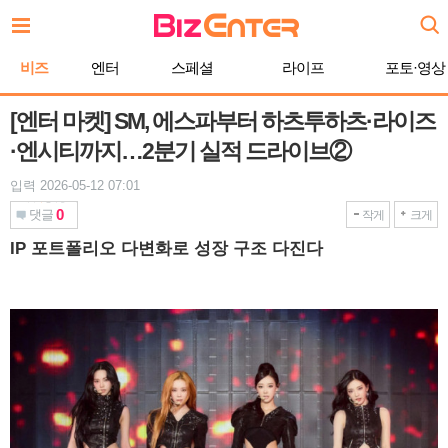
본
문
바
비즈
엔터
스페셜
라이프
포토·영상
로
가
기
[엔터 마켓] SM, 에스파부터 하츠투하츠·라이즈
·엔시티까지…2분기 실적 드라이브②
입력 2026-05-12 07:01
0
댓글
작게
크게
IP 포트폴리오 다변화로 성장 구조 다진다