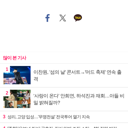
많이 본 기사
1
이찬원, '섬의 날' 콘서트→'머드 축제' 연속 출
격
2
‘사랑이 온다’ 안희연, 하석진과 재회…아들 비
밀 밝혀질까?
3
성리, 고양 입성…'무명전설' 전국투어 열기 지속