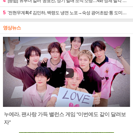
4
[종합] '유부녀 킬러' 공효진, 장기 밀매 조직 소탕…4화 정체 발각 위기 예고
5
'전현무계획4' 김민하, 백령도 냉면 노포→숙성 광어초밥·통 도미찜 맛집 탐방
영상뉴스
누에라, 팬사랑 가득 밸런스 게임 "이번에도 같이 달려보
자"