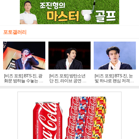
포토갤러리
[비즈 포토] BTS 진, 광
[비즈 포토] 방탄소년
[비즈 포토] BTS 진, 눈
화문 밤하늘 수놓는 '비
단 진, 라이브 공연 중
빛 하나로 팬심 저격…
주얼 킹'의 열창
빛나는 독보적 아우라
독보적 카리스마