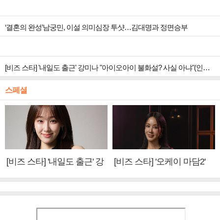
‘결혼의 완성’남궁민, 이설 의미심장 투샷…김대명과 정면승부
[비즈 스타] '내일도 출근' 강미나 "아이오아이 불화설? 사실 아냐"(인터뷰)
스페셜
[비즈 스타] '내일도 출근' 강
[비즈 스타] '오케이 마담2'
미나 "아이오아이 불화설?
엄정화 "6년 만의 속편 제
사실 아냐"(인터뷰)
작, 하늘의 뜻"(인터뷰)