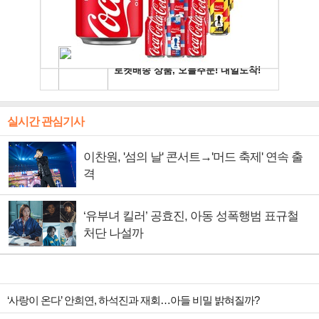
실시간 관심기사
이찬원, '섬의 날' 콘서트→'머드 축제' 연속 출
격
‘유부녀 킬러’ 공효진, 아동 성폭행범 표규철
처단 나설까
‘사랑이 온다’ 안희연, 하석진과 재회…아들 비밀 밝혀질까?