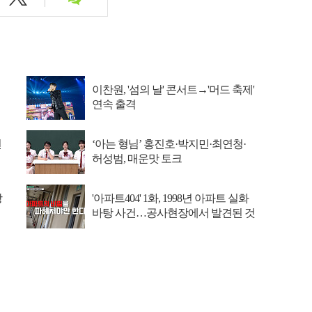
이찬원, '섬의 날' 콘서트→'머드 축제'
연속 출격
선
‘아는 형님’ 홍진호·박지민·최연청·
허성범, 매운맛 토크
장
'아파트404' 1화, 1998년 아파트 실화
바탕 사건…공사현장에서 발견된 것
추리 시작