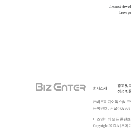
광고 및 
회사소개
정정·반
㈜비즈미디어웍스(비즈엔터) ㅣ
등록번호 : 서울아02868 
비즈엔터의 모든 콘텐츠(기
Copyright 2013. 비즈미