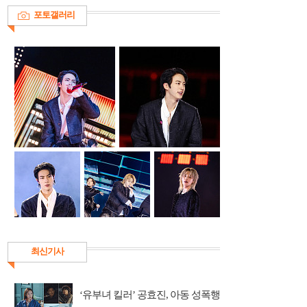
포토갤러리
최신기사
‘유부녀 킬러’ 공효진, 아동 성폭행