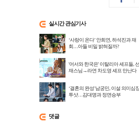
실시간 관심기사
‘사랑이 온다’ 안희연, 하석진과 재
회…아들 비밀 밝혀질까?
'어서와 한국은' 이탈리아 셰프들, 
재스님→라연 차도영 셰프 만난다
‘결혼의 완성’남궁민, 이설 의미심
투샷…김대명과 정면승부
댓글