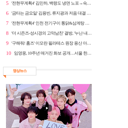
5
'전현무계획4' 김민하, 백령도 냉면 노포→숙성 광어초...
6
'금타는 금요일' 김용빈, 류지광과 저음 대결 승리
7
'전현무계획4' 인천 전기구이 통닭&삼계탕 노포 맛집 탐방
8
'더 시즌즈-성시경의 고막남친' 결방, '누난 내게 여자...
9
'구해줘! 홈즈' 이모란 필라테스 원장 용산 아파트 방...
10
임영웅, 10주년 매거진 화보 공개…서울 한복판 대형 현...
영상뉴스