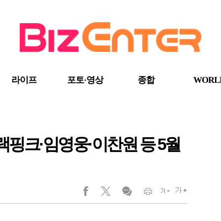
라이프
포토·영상
종합
WORL
랙핑크·임영웅·이찬원 등 5월