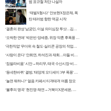
범 표규철 처단 나설까
‘재벌X형사2’ 안보현X정은채, 폭
탄 테러범 향한 역공 시작
‘결혼의 완성’남궁민, 이설 의미심장 투샷…김대명과 정면승부
‘오싹한 연애’ 박은빈·양세종, 위장 약혼 후폭풍 쓰나미
'극한직업' 무더위 속 철도·실리콘 공장의 작업자들
‘사랑이 온다’ 안희연, 하석진과 재회…아들 비밀 밝혀질까?
‘짐쌀라비움’ 시안→하리무, 태국 수산시장·비밀 동굴 탐방
‘동네한바퀴’ 결방, '태양계 오디세이 3부 폭풍' 편성
‘놀면 뭐하니?’ 얼음 카페서 티격태격 여름 정모
‘불후의 명곡’ 현진영·채연→거북이X문세윤, 레전드 배틀