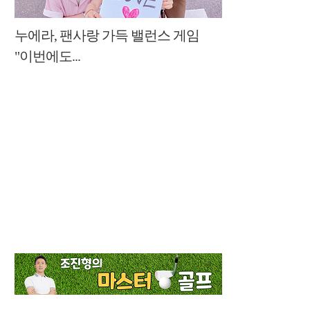
누에라, 팬사랑 가득 밸런스 게임
"이번에도...