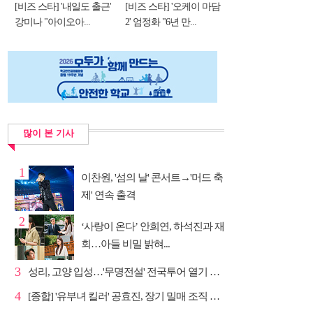
[비즈 스타] '내일도 출근'
[비즈 스타] '오케이 마담
강미나 "아이오아...
2' 엄정화 "6년 만...
많이 본 기사
1
이찬원, '섬의 날' 콘서트→'머드 축
제' 연속 출격
2
‘사랑이 온다’ 안희연, 하석진과 재
회…아들 비밀 밝혀...
3
성리, 고양 입성…'무명전설' 전국투어 열기 지속
4
[종합] '유부녀 킬러' 공효진, 장기 밀매 조직 소탕…4...