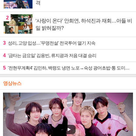
격
2
‘사랑이 온다’ 안희연, 하석진과 재회…아들 비
밀 밝혀질까?
3
성리, 고양 입성…'무명전설' 전국투어 열기 지속
4
'금타는 금요일' 김용빈, 류지광과 저음 대결 승리
5
'전현무계획4' 김민하, 백령도 냉면 노포→숙성 광어초밥·통 도미찜 맛집 탐방
영상뉴스