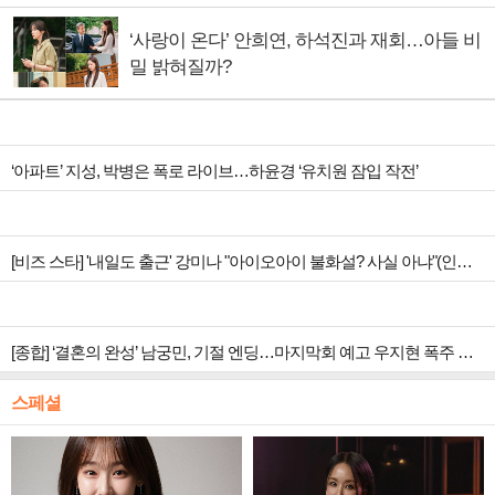
‘사랑이 온다’ 안희연, 하석진과 재회…아들 비
밀 밝혀질까?
‘아파트’ 지성, 박병은 폭로 라이브…하윤경 ‘유치원 잠입 작전’
[비즈 스타] '내일도 출근' 강미나 "아이오아이 불화설? 사실 아냐"(인터뷰)
[종합] ‘결혼의 완성’ 남궁민, 기절 엔딩…마지막회 예고 우지현 폭주 결말은?
스페셜