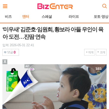
본
문
바
비즈
엔터
스페셜
라이프
포토·영상
로
가
기
'미우새' 김준호·임원희, 황보라 아들 우인이 육
아 도전…진땀 연속
입력 2026-05-31 22:41
0
댓글
작게
크게
X