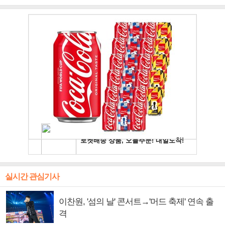
주얼 킹'의 열창
빛나는 독보적 아우라
독보적 카리스마
실시간 관심기사
이찬원, '섬의 날' 콘서트→'머드 축제' 연속 출
격