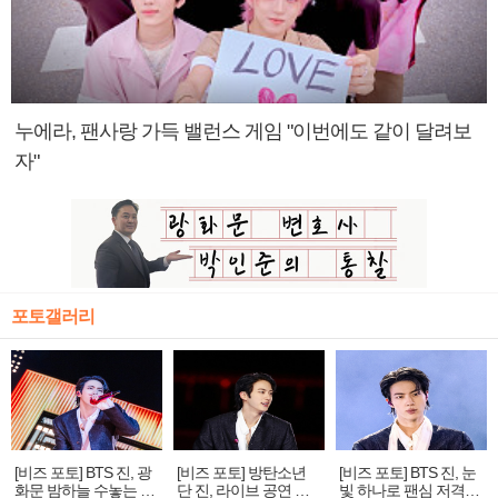
누에라, 팬사랑 가득 밸런스 게임 "이번에도 같이 달려보
자"
포토갤러리
[비즈 포토] BTS 진, 광
[비즈 포토] 방탄소년
[비즈 포토] BTS 진, 눈
화문 밤하늘 수놓는 '비
단 진, 라이브 공연 중
빛 하나로 팬심 저격…