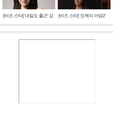
[비즈 스타] '내일도 출근' 강
[비즈 스타] '오케이 마담2'
미나 "아이오아이 불화설?
엄정화 "6년 만의 속편 제
사실 아냐"(인터뷰)
작, 하늘의 뜻"(인터뷰)