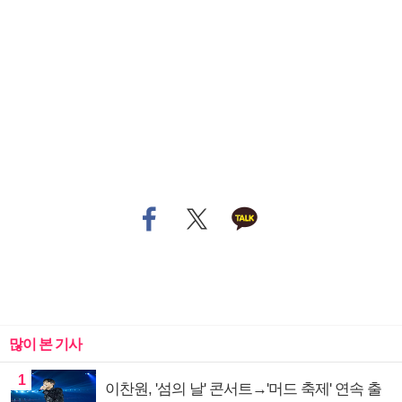
많이 본 기사
1
이찬원, '섬의 날' 콘서트→'머드 축제' 연속 출