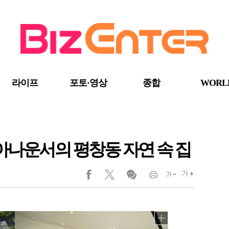
라이프
포토·영상
종합
WORL
 아나운서의 평창동 자연 속 집