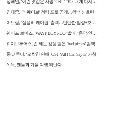
정해인, ‘이런 엿같은 사랑’ OST ‘그대 내게 다시’ 리메이크 가창
김재중, '더 웨이브' 청량 포토 공개…컴백 신호탄
이보람, ‘심플리 케이팝’ 출격…단단한 발성+호소력 짙은 음색 무대 압도
웨이프 보이즈, ‘WAYF BOYS DO’ 발매 “음악·안무·비주얼 직접 참여”
웨이브투어스, 존 레논 감성 담은 ‘bad pieces’ 컴백
롱샷 루이, ‘오싹한 연애’ OST ‘All I Can Say Is’ 가창
에녹, 팬들과 가을 여행 떠난다