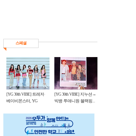
스페셜
[YG 30th VIBE] 트레저·
[YG 30th VIBE] 지누션→
베이비몬스터, YG
빅뱅·투애니원·블랙핑...
DNA...