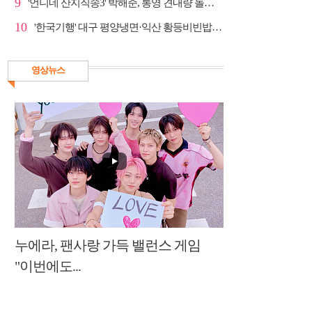
9
'언니네 산지직송3' 박해준, 통영 견내량 돌미역 조업 ...
10
'한국기행' 대구 평양냉면·익산 황등비빈밥, 백년 식당...
영상뉴스
누에라, 팬사랑 가득 밸런스 게임
"이번에도...