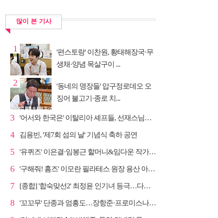
많이 본 기사
1
'편스토랑' 이찬원, 황태해장국·무
생채·양념 목살구이 ...
2
'동네의 명장들' 압구정로데오 오
징어 불고기·종로 치...
3
'어서와 한국은' 이탈리아 셰프들, 선재스님→라연 차도...
4
김용빈, '제7회 섬의 날' 기념식 축하 공연
5
'유퀴즈' 이은결·임봉근 할머니&임다운 작가·이승철, '...
6
'구해줘! 홈즈' 이모란 필라테스 원장 용산 아파트 방...
7
[종합] '합숙맞선2' 최정윤 인기녀 등극…다음주 마지막...
8
'꼬꼬무' 단종과 엄흥도…장항준·프로미스나인 이채영·...