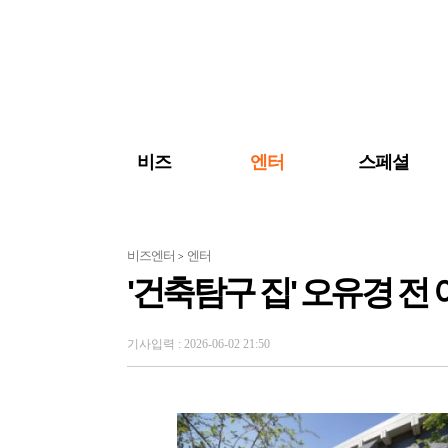
검색 바로가기
주메뉴 바로가기
주요 기사 바로가기
비즈
엔터
스페셜
비즈엔터
엔터
>
'건축탐구 집' 오유경 전
기사입력 : 2026-06-02 21:50