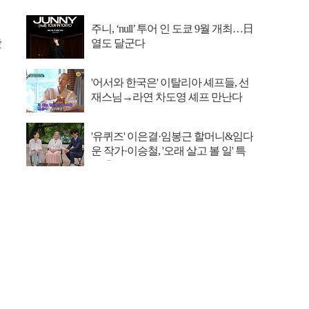
주니, ‘null’ 투어 인 도쿄 9월 개최…日
맛
열도 달군다
'어서와 한국은' 이탈리아 셰프들, 선
재스님→라연 차도영 셰프 만난다
'유퀴즈' 이은결·임봉근 할머니&임다
운 작가·이승철, '오래 살고 볼 일' 특
집 출격