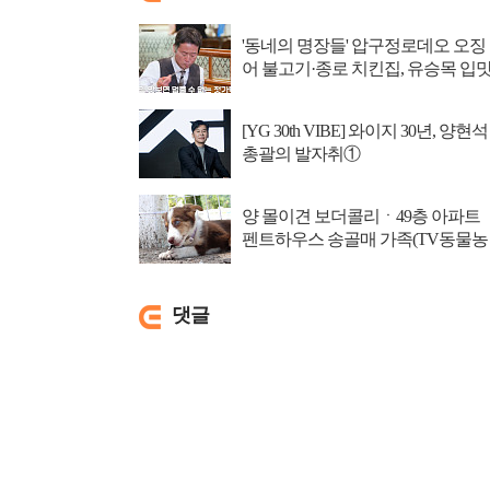
'동네의 명장들' 압구정로데오 오징
어 불고기·종로 치킨집, 유승목 입
저격
[YG 30th VIBE] 와이지 30년, 양현석
총괄의 발자취①
양 몰이견 보더콜리ㆍ49층 아파트
펜트하우스 송골매 가족(TV동물농
장)
댓글