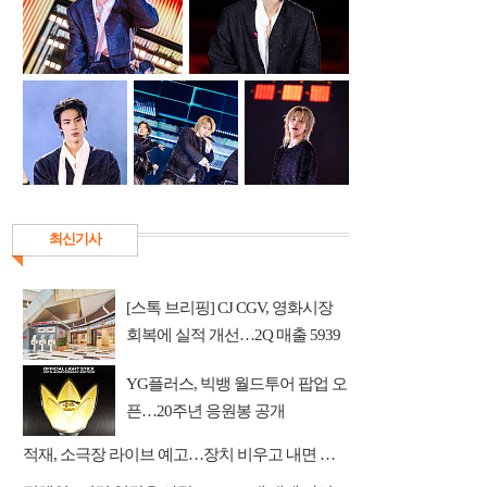
최신기사
[스톡 브리핑] CJ CGV, 영화시장
회복에 실적 개선…2Q 매출 5939
억
YG플러스, 빅뱅 월드투어 팝업 오
픈…20주년 응원봉 공개
적재, 소극장 라이브 예고…장치 비우고 내면 채운다