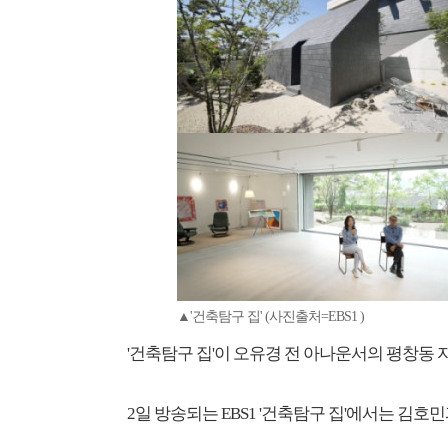
▲'건축탐구 집' (사진출처=EBS1 )
'건축탐구 집'이 오유경 전 아나운서의 평창동 
2일 방송되는 EBS1 '건축탐구 집'에서는 김