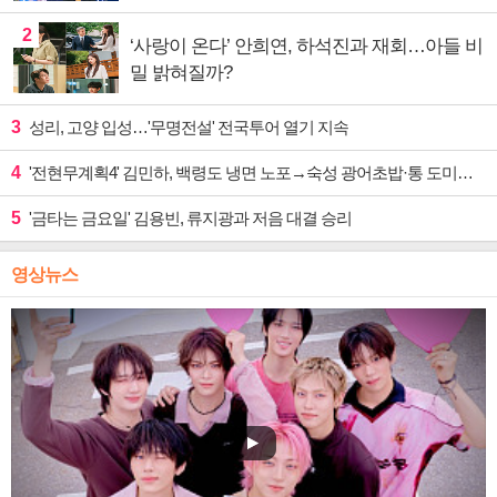
2
‘사랑이 온다’ 안희연, 하석진과 재회…아들 비
밀 밝혀질까?
3
성리, 고양 입성…'무명전설' 전국투어 열기 지속
4
'전현무계획4' 김민하, 백령도 냉면 노포→숙성 광어초밥·통 도미찜 맛집 탐방
5
'금타는 금요일' 김용빈, 류지광과 저음 대결 승리
영상뉴스