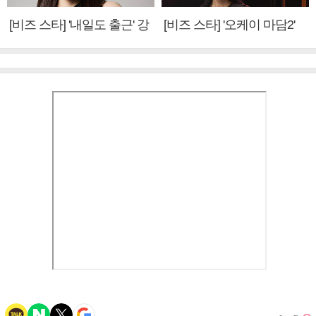
[비즈 스타] '내일도 출근' 강
[비즈 스타] '오케이 마담2'
미나 "아이오아이 불화설?
엄정화 "6년 만의 속편 제
사실 아냐"(인터뷰)
작, 하늘의 뜻"(인터뷰)