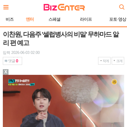
본
문
바
비즈
엔터
스페셜
라이프
포토·영상
로
가
기
이찬원, 다음주 '셀럽병사의 비밀' 무하마드 알
리 편 예고
입력 2026-06-03 02:00
0
댓글
작게
크게
X