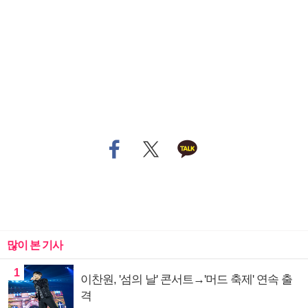
많이 본 기사
1
이찬원, '섬의 날' 콘서트→'머드 축제' 연속 출
격