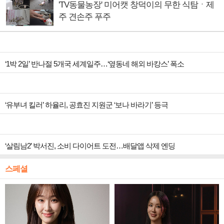
'TV동물농장' 미어캣 창덕이의 무한 식탐ㆍ제
주 견손주 푸주
‘1박 2일’ 반나절 5개국 세계일주…‘옆동네 해외 바캉스’ 폭소
‘유부녀 킬러’ 하율리, 공효진 지원군 ‘보나 바라기’ 등극
‘살림남2’ 박서진, 소비 다이어트 도전…배달앱 삭제 엔딩
스페셜