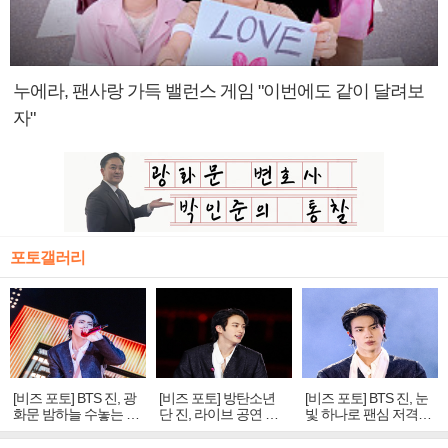
누에라, 팬사랑 가득 밸런스 게임 "이번에도 같이 달려보
자"
포토갤러리
[비즈 포토] BTS 진, 광
[비즈 포토] 방탄소년
[비즈 포토] BTS 진, 눈
화문 밤하늘 수놓는 '비
단 진, 라이브 공연 중
빛 하나로 팬심 저격…
주얼 킹'의 열창
빛나는 독보적 아우라
독보적 카리스마