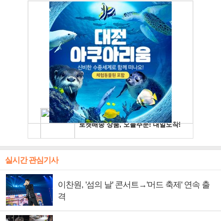
실시간 관심기사
이찬원, '섬의 날' 콘서트→'머드 축제' 연속 출
격