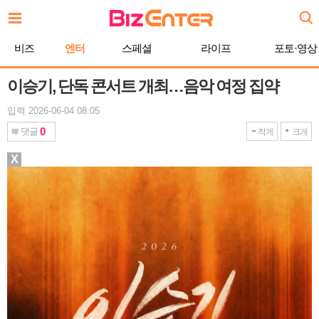
본
문
바
비즈
엔터
스페셜
라이프
포토·영상
로
가
기
이승기, 단독 콘서트 개최…음악 여정 집약
입력 2026-06-04 08:05
0
댓글
작게
크게
X