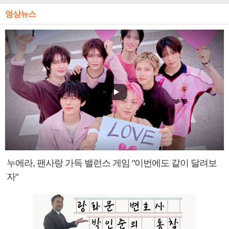
영상뉴스
누에라, 팬사랑 가득 밸런스 게임 "이번에도 같이 달려보
자"