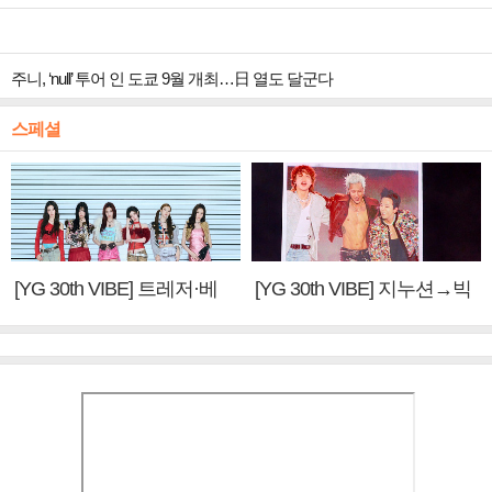
주니, ‘null’ 투어 인 도쿄 9월 개최…日 열도 달군다
스페셜
[YG 30th VIBE] 트레저·베
[YG 30th VIBE] 지누션→빅
이비몬스터, YG DNA 계승
뱅·투애니원·블랙핑크, YG
③
만의 문법②