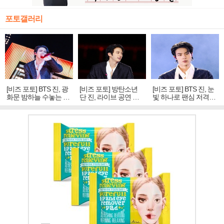
포토갤러리
[비즈 포토] BTS 진, 광
[비즈 포토] 방탄소년
[비즈 포토] BTS 진, 눈
화문 밤하늘 수놓는 '비
단 진, 라이브 공연 중
빛 하나로 팬심 저격…
주얼 킹'의 열창
빛나는 독보적 아우라
독보적 카리스마