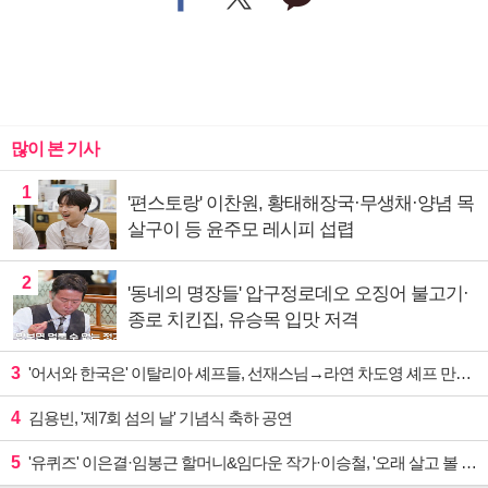
많이 본 기사
1
'편스토랑' 이찬원, 황태해장국·무생채·양념 목
살구이 등 윤주모 레시피 섭렵
2
'동네의 명장들' 압구정로데오 오징어 불고기·
종로 치킨집, 유승목 입맛 저격
3
'어서와 한국은' 이탈리아 셰프들, 선재스님→라연 차도영 셰프 만난다
4
김용빈, '제7회 섬의 날' 기념식 축하 공연
5
'유퀴즈' 이은결·임봉근 할머니&임다운 작가·이승철, '오래 살고 볼 일' 특집 출격