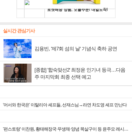
실시간 관심기사
김용빈, '제7회 섬의 날' 기념식 축하 공연
[종합] '합숙맞선2' 최정윤 인기녀 등극…다음
주 마지막회 최종 선택 예고
'어서와 한국은' 이탈리아 셰프들, 선재스님→라연 차도영 셰프 만난다
'편스토랑' 이찬원, 황태해장국·무생채·양념 목살구이 등 윤주모 레시피 섭렵