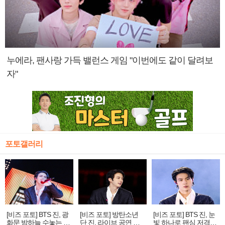
누에라, 팬사랑 가득 밸런스 게임 "이번에도 같이 달려보
자"
포토갤러리
[비즈 포토] BTS 진, 광
[비즈 포토] 방탄소년
[비즈 포토] BTS 진, 눈
화문 밤하늘 수놓는 '비
단 진, 라이브 공연 중
빛 하나로 팬심 저격…