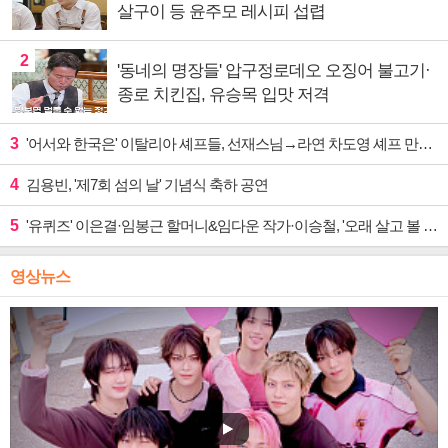
살구이 등 윤주모 레시피 섭렵
2
'동네의 명장들' 압구정로데오 오징어 불고기·
종로 치킨집, 유승목 입맛 저격
3
'어서와 한국은' 이탈리아 셰프들, 선재스님→라연 차도영 셰프 만난다
4
김용빈, '제7회 섬의 날' 기념식 축하 공연
5
'유퀴즈' 이은결·임봉근 할머니&임다운 작가·이승철, '오래 살고 볼 일' 특집 출격
영상뉴스