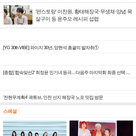
'편스토랑' 이찬원, 황태해장국·무생채·양념 목
살구이 등 윤주모 레시피 섭렵
[YG 30th VIBE] 와이지 30년, 양현석 총괄의 발자취①
[종합] '합숙맞선2' 최정윤 인기녀 등극…다음주 마지막회 최종 선택 예고
'전현무계획4' 곽튜브, 인천 선지 해장국 노포 맛집 방문
스페셜