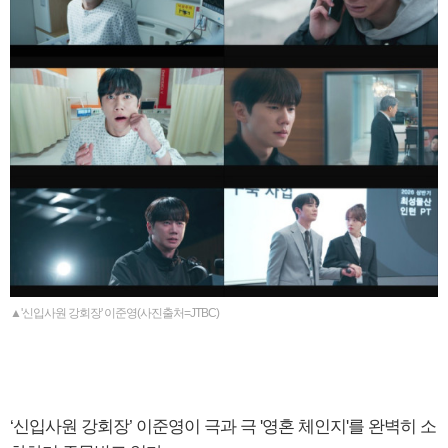
▲'신입사원 강회장' 이준영(사진출처=JTBC)
‘신입사원 강회장’ 이준영이 극과 극 '영혼 체인지'를 완벽히 소