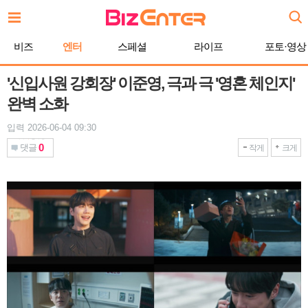
본
문
바
비즈
엔터
스페셜
라이프
포토·영상
로
가
기
'신입사원 강회장' 이준영, 극과 극 '영혼 체인지'
완벽 소화
입력 2026-06-04 09:30
0
댓글
작게
크게