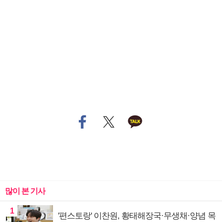
많이 본 기사
1
'편스토랑' 이찬원, 황태해장국·무생채·양념 목