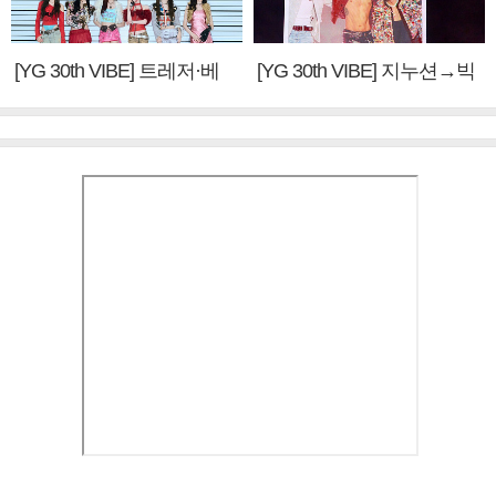
[YG 30th VIBE] 트레저·베
[YG 30th VIBE] 지누션→빅
이비몬스터, YG DNA 계승
뱅·투애니원·블랙핑크, YG
③
만의 문법②