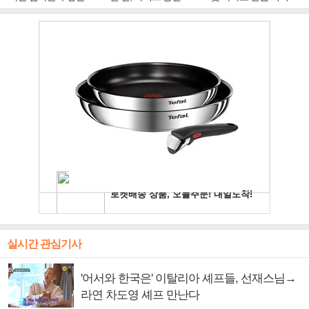
주얼 킹'의 열창
빛나는 독보적 아우라
독보적 카리스마
실시간 관심기사
'어서와 한국은' 이탈리아 셰프들, 선재스님→
라연 차도영 셰프 만난다