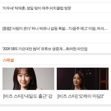
'미우새' 탁재훈, 생일 맞이 제주 비치클럽 방문
[종합] '사랑이 온다' 하니·박유나 갈등 폭발…'다음주 예고' 미람, 하석진 아들 의심
'2026 SBS 가요대전 썸머' 유튜브 생중계…화려한 라인업
스페셜
[비즈 스타] '내일도 출근' 강
[비즈 스타] '오케이 마담2'
미나 "아이오아이 불화설?
엄정화 "6년 만의 속편 제
사실 아냐"(인터뷰)
작, 하늘의 뜻"(인터뷰)