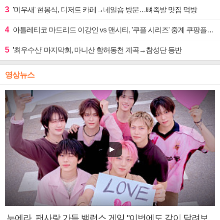
3
'미우새' 현봉식, 디저트 카페→네일숍 방문…뼈족발 맛집 먹방
4
아틀레티코 마드리드 이강인 vs 맨시티, '쿠플 시리즈' 중계 쿠팡플레이
5
'최우수산' 마지막회, 마니산 함허동천 계곡→참성단 등반
영상뉴스
누에라, 팬사랑 가득 밸런스 게임 "이번에도 같이 달려보