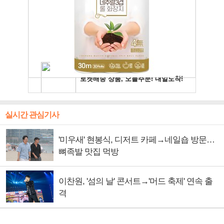
실시간 관심기사
'미우새' 현봉식, 디저트 카페→네일숍 방문…
뼈족발 맛집 먹방
이찬원, '섬의 날' 콘서트→'머드 축제' 연속 출
격