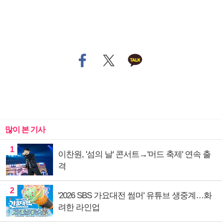
많이 본 기사
1
이찬원, '섬의 날' 콘서트→'머드 축제' 연속 출
격
2
'2026 SBS 가요대전 썸머' 유튜브 생중계…화
려한 라인업