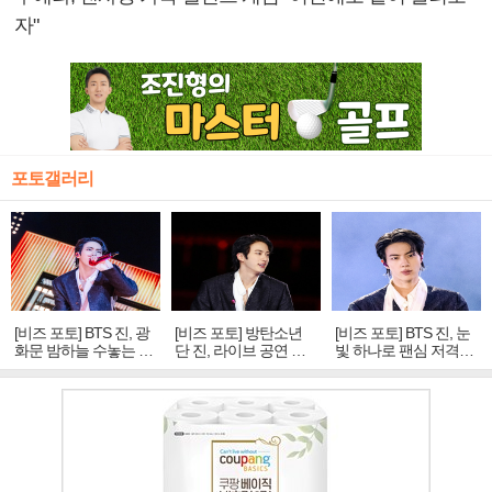
자"
포토갤러리
[비즈 포토] BTS 진, 광
[비즈 포토] 방탄소년
[비즈 포토] BTS 진, 눈
화문 밤하늘 수놓는 '비
단 진, 라이브 공연 중
빛 하나로 팬심 저격…
주얼 킹'의 열창
빛나는 독보적 아우라
독보적 카리스마