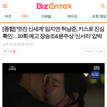
본
문
바
비즈
엔터
스페셜
라이프
포토·영상
로
가
기
[종합] '멋진 신세계' 임지연·허남준, 키스로 진심
확인…10회 예고 장승조&윤주상 '신서리' 압박
입력 2026-06-05 23:32
0
댓글
작게
크게