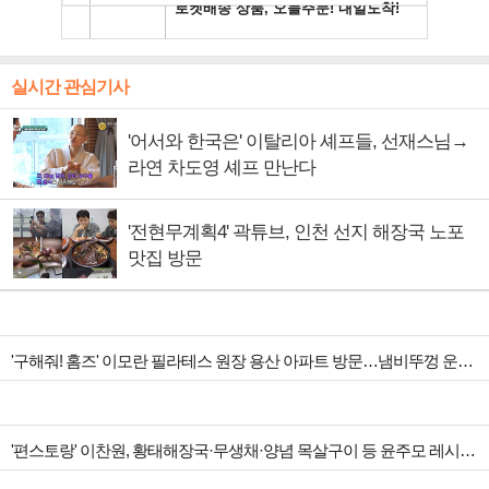
실시간 관심기사
'어서와 한국은' 이탈리아 셰프들, 선재스님→
라연 차도영 셰프 만난다
'전현무계획4' 곽튜브, 인천 선지 해장국 노포
맛집 방문
'구해줘! 홈즈' 이모란 필라테스 원장 용산 아파트 방문…냄비뚜껑 운동법 소개
'편스토랑' 이찬원, 황태해장국·무생채·양념 목살구이 등 윤주모 레시피 섭렵