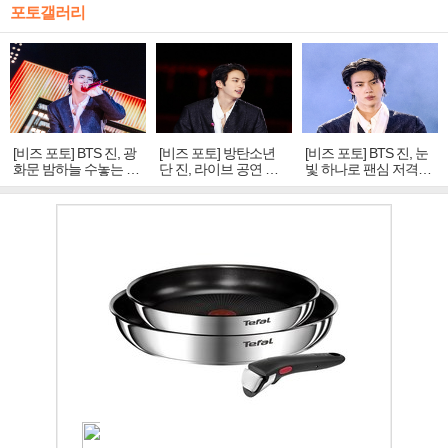
포토갤러리
[비즈 포토] BTS 진, 광
[비즈 포토] 방탄소년
[비즈 포토] BTS 진, 눈
화문 밤하늘 수놓는 '비
단 진, 라이브 공연 중
빛 하나로 팬심 저격…
주얼 킹'의 열창
빛나는 독보적 아우라
독보적 카리스마