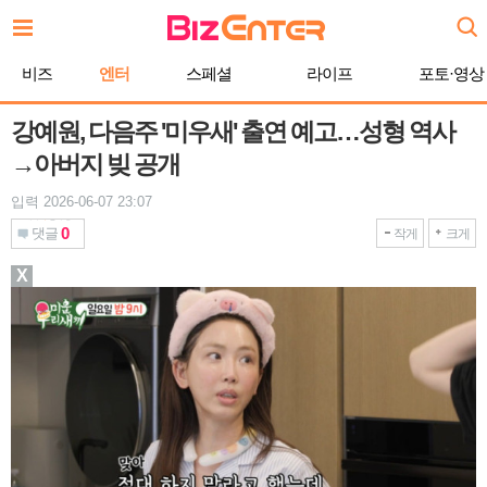
본
문
바
비즈
엔터
스페셜
라이프
포토·영상
로
가
기
강예원, 다음주 '미우새' 출연 예고…성형 역사
→아버지 빚 공개
입력 2026-06-07 23:07
0
댓글
작게
크게
X