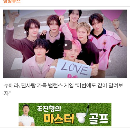
영상뉴스
누에라, 팬사랑 가득 밸런스 게임 "이번에도 같이 달려보
자"