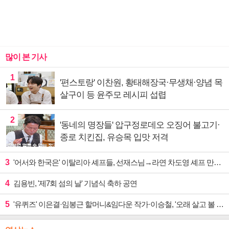
많이 본 기사
1
'편스토랑' 이찬원, 황태해장국·무생채·양념 목
살구이 등 윤주모 레시피 섭렵
2
'동네의 명장들' 압구정로데오 오징어 불고기·
종로 치킨집, 유승목 입맛 저격
3
'어서와 한국은' 이탈리아 셰프들, 선재스님→라연 차도영 셰프 만난다
4
김용빈, '제7회 섬의 날' 기념식 축하 공연
5
'유퀴즈' 이은결·임봉근 할머니&임다운 작가·이승철, '오래 살고 볼 일' 특집 출격