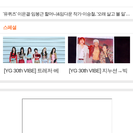
'유퀴즈' 이은결·임봉근 할머니&임다운 작가·이승철, '오래 살고 볼 일' 특집 출격
스페셜
[YG 30th VIBE] 트레저·베
[YG 30th VIBE] 지누션→빅
이비몬스터, YG DNA 계승
뱅·투애니원·블랙핑크, YG
③
만의 문법②