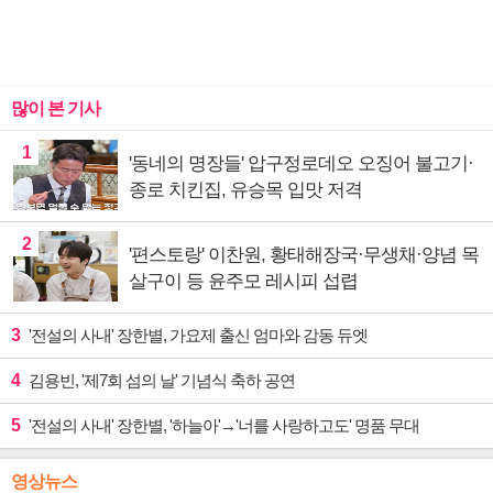
많이 본 기사
1
'동네의 명장들' 압구정로데오 오징어 불고기·
종로 치킨집, 유승목 입맛 저격
2
'편스토랑' 이찬원, 황태해장국·무생채·양념 목
살구이 등 윤주모 레시피 섭렵
3
'전설의 사내' 장한별, 가요제 출신 엄마와 감동 듀엣
4
김용빈, '제7회 섬의 날' 기념식 축하 공연
5
'전설의 사내' 장한별, '하늘아'→'너를 사랑하고도' 명품 무대
영상뉴스