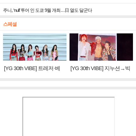
주니, ‘null’ 투어 인 도쿄 9월 개최…日 열도 달군다
스페셜
[YG 30th VIBE] 트레저·베
[YG 30th VIBE] 지누션→빅
이비몬스터, YG DNA 계승
뱅·투애니원·블랙핑크, YG
③
만의 문법②