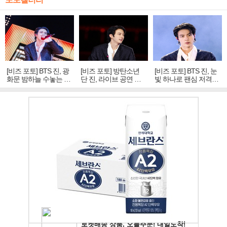
[비즈 포토] BTS 진, 광
[비즈 포토] 방탄소년
[비즈 포토] BTS 진, 눈
화문 밤하늘 수놓는 '비
단 진, 라이브 공연 중
빛 하나로 팬심 저격…
주얼 킹'의 열창
빛나는 독보적 아우라
독보적 카리스마