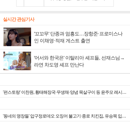
실시간 관심기사
'꼬꼬무' 단종과 엄흥도…장항준·프로미스나
인 이채영·적재 게스트 출연
'어서와 한국은' 이탈리아 셰프들, 선재스님→
라연 차도영 셰프 만난다
'편스토랑' 이찬원, 황태해장국·무생채·양념 목살구이 등 윤주모 레시피 섭렵
'동네의 명장들' 압구정로데오 오징어 불고기·종로 치킨집, 유승목 입맛 저격