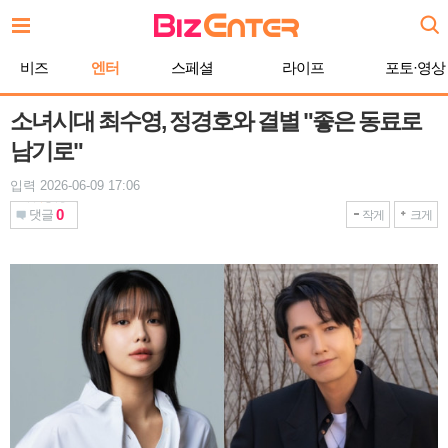
본
문
바
비즈
엔터
스페셜
라이프
포토·영상
로
가
기
소녀시대 최수영, 정경호와 결별 "좋은 동료로
남기로"
입력 2026-06-09 17:06
0
댓글
작게
크게