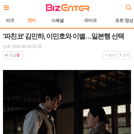
본
문
바
비즈
엔터
스페셜
라이프
포토·영상
로
가
기
'파친코' 김민하, 이민호와 이별…일본행 선택
입력 2026-06-14 21:05
0
댓글
작게
크게