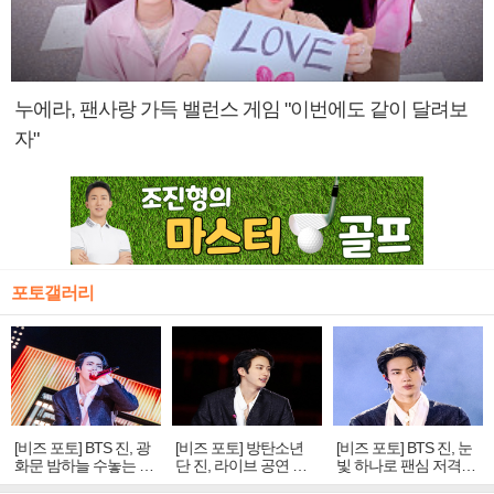
누에라, 팬사랑 가득 밸런스 게임 "이번에도 같이 달려보
자"
포토갤러리
[비즈 포토] BTS 진, 광
[비즈 포토] 방탄소년
[비즈 포토] BTS 진, 눈
화문 밤하늘 수놓는 '비
단 진, 라이브 공연 중
빛 하나로 팬심 저격…
주얼 킹'의 열창
빛나는 독보적 아우라
독보적 카리스마