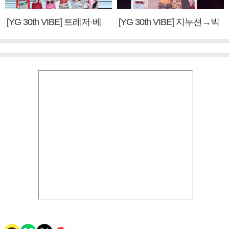
[YG 30th VIBE] 트레저·베
[YG 30th VIBE] 지누션→빅
이비몬스터, YG DNA 계승
뱅·투애니원·블랙핑크, YG
③
만의 문법②