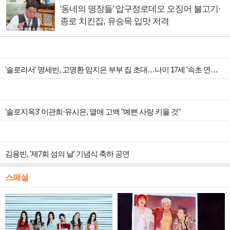
'동네의 명장들' 압구정로데오 오징어 불고기·
종로 치킨집, 유승목 입맛 저격
'솔로라서' 명세빈, 고명환 임지은 부부 집 초대…나이 17세 '속초 연하남' 에피소드 방출
'솔로지옥3' 이관희·유시은, 열애 고백 "예쁜 사랑 키울 것"
김용빈, '제7회 섬의 날' 기념식 축하 공연
스페셜