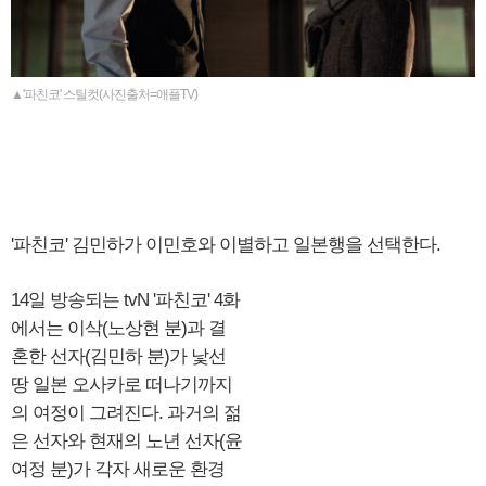
▲'파친코' 스틸컷(사진출처=애플TV)
'파친코' 김민하가 이민호와 이별하고 일본행을 선택한다.
14일 방송되는 tvN '파친코' 4화
에서는 이삭(노상현 분)과 결
혼한 선자(김민하 분)가 낯선
땅 일본 오사카로 떠나기까지
의 여정이 그려진다. 과거의 젊
은 선자와 현재의 노년 선자(윤
여정 분)가 각자 새로운 환경