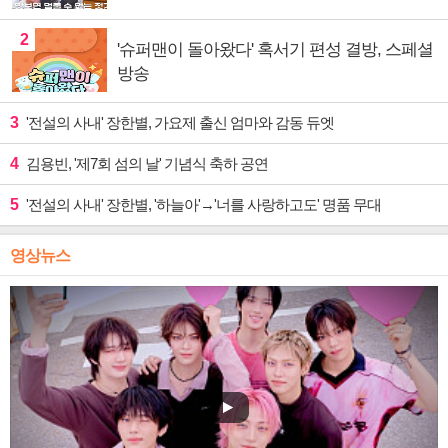
2
'슈퍼맨이 돌아왔다' 혹서기 편성 결방, 스페셜
방송
3
'전설의 사내' 장한별, 가요제 출신 엄마와 감동 듀엣
4
김용빈, '제7회 섬의 날' 기념식 축하 공연
5
'전설의 사내' 장한별, '하늘아'→'너를 사랑하고도' 명품 무대
영상뉴스