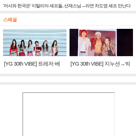
'어서와 한국은' 이탈리아 셰프들, 선재스님→라연 차도영 셰프 만난다
스페셜
[YG 30th VIBE] 트레저·베
[YG 30th VIBE] 지누션→빅
이비몬스터, YG DNA 계승
뱅·투애니원·블랙핑크, YG
③
만의 문법②