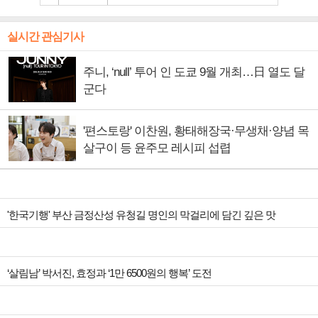
실시간 관심기사
주니, ‘null’ 투어 인 도쿄 9월 개최…日 열도 달
군다
'편스토랑' 이찬원, 황태해장국·무생채·양념 목
살구이 등 윤주모 레시피 섭렵
'한국기행' 부산 금정산성 유청길 명인의 막걸리에 담긴 깊은 맛
‘살림남’ 박서진, 효정과 ‘1만 6500원의 행복’ 도전