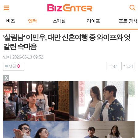
본
문
바
비즈
엔터
스페셜
라이프
포토·영상
로
가
기
'살림남' 이민우, 대만 신혼여행 중 와이프와 엇
갈린 속마음
입력 2026-06-13 09:52
0
댓글
작게
크게
X