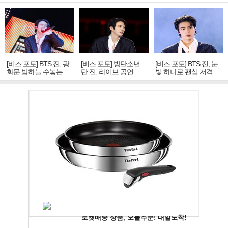
[비즈 포토] BTS 진, 광
[비즈 포토] 방탄소년
[비즈 포토] BTS 진, 눈
화문 밤하늘 수놓는 '비
단 진, 라이브 공연 중
빛 하나로 팬심 저격…
주얼 킹'의 열창
빛나는 독보적 아우라
독보적 카리스마