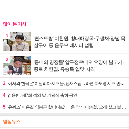
많이 본 기사
1
'편스토랑' 이찬원, 황태해장국·무생채·양념 목
살구이 등 윤주모 레시피 섭렵
2
'동네의 명장들' 압구정로데오 오징어 불고기·
종로 치킨집, 유승목 입맛 저격
3
'어서와 한국은' 이탈리아 셰프들, 선재스님→라연 차도영 셰프 만난다
4
김용빈, '제7회 섬의 날' 기념식 축하 공연
5
'유퀴즈' 이은결·임봉근 할머니&임다운 작가·이승철, '오래 살고 볼 일' 특집 출격
영상뉴스