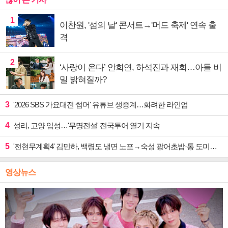
1
이찬원, '섬의 날' 콘서트→'머드 축제' 연속 출
격
2
‘사랑이 온다’ 안희연, 하석진과 재회…아들 비
밀 밝혀질까?
3
'2026 SBS 가요대전 썸머' 유튜브 생중계…화려한 라인업
4
성리, 고양 입성…'무명전설' 전국투어 열기 지속
5
'전현무계획4' 김민하, 백령도 냉면 노포→숙성 광어초밥·통 도미찜 맛집 탐방
영상뉴스