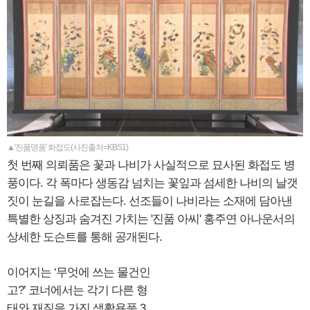
▲'진품명품' 화접도(사진출처=KBS1)
첫 번째 의뢰품은 꽃과 나비가 사실적으로 묘사된 화접도 병
풍이다. 각 폭마다 생동감 넘치는 꽃잎과 섬세한 나비의 날갯
짓이 눈길을 사로잡는다. 선조들이 나비라는 소재에 담아낸
특별한 상징과 숨겨진 가치는 '진품 아씨' 홍주연 아나운서의
상세한 도슨트를 통해 공개된다.
이어지는 ‘무엇에 쓰는 물건인
고?’ 코너에서는 각기 다른 형
태와 재질을 가진 생활용품 3