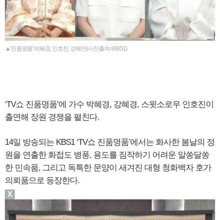
▲'진품명품' 박혜경, 인호진, 강혜연(사진출처=KBS1)
‘TV쇼 진품명품’에 가수 박혜경, 강혜경, 스윗소로우 인호진이
출연해 장원 경쟁을 펼친다.
14일 방송되는 KBS1 ‘TV쇼 진품명품’에서는 화사한 봄날의 정
원을 연출한 화접도 병풍, 용도를 짐작하기 어려운 알쏭달쏭
한 민속품, 그리고 독특한 문양이 새겨진 대형 청화백자 호가
의뢰품으로 등장한다.
X