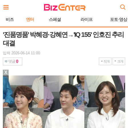
본
문
바
비즈
엔터
스페셜
라이프
포토·영상
로
가
기
'진품명품' 박혜경·강혜연→'IQ 155' 인호진 추리
대결
입력 2026-06-14 11:00
0
댓글
작게
크게
X