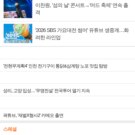
이찬원, '섬의 날' 콘서트→'머드 축제' 연속 출
격
'2026 SBS 가요대전 썸머' 유튜브 생중계…화
려한 라인업
'전현무계획4' 인천 전기구이 통닭&삼계탕 노포 맛집 탐방
성리, 고양 입성…'무명전설' 전국투어 열기 지속
곽튜브, '재벌X형사2' 카메오 출연
스페셜