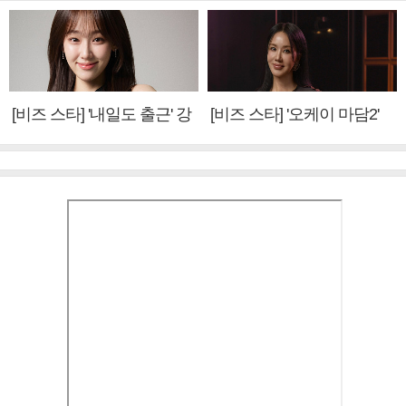
[비즈 스타] '내일도 출근' 강
[비즈 스타] '오케이 마담2'
미나 "아이오아이 불화설?
엄정화 "6년 만의 속편 제
사실 아냐"(인터뷰)
작, 하늘의 뜻"(인터뷰)