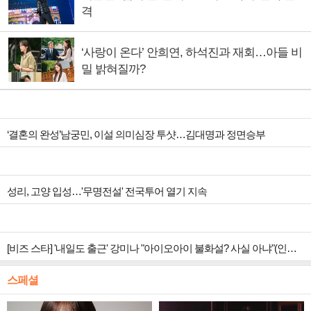
격
‘사랑이 온다’ 안희연, 하석진과 재회…아들 비
밀 밝혀질까?
‘결혼의 완성’남궁민, 이설 의미심장 투샷…김대명과 정면승부
성리, 고양 입성…'무명전설' 전국투어 열기 지속
[비즈 스타] '내일도 출근' 강미나 "아이오아이 불화설? 사실 아냐"(인터뷰)
스페셜