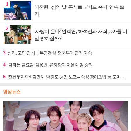
1
이찬원, '섬의 날' 콘서트→'머드 축제' 연속 출
격
2
‘사랑이 온다’ 안희연, 하석진과 재회…아들 비
밀 밝혀질까?
3
성리, 고양 입성…'무명전설' 전국투어 열기 지속
4
'금타는 금요일' 김용빈, 류지광과 저음 대결 승리
5
'전현무계획4' 김민하, 백령도 냉면 노포→숙성 광어초밥·통 도미찜 맛집 탐방
영상뉴스