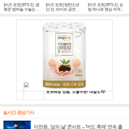
[비즈 포토] BTS 진, 광
[비즈 포토] 방탄소년
[비즈 포토] BTS 진, 눈
화문 밤하늘 수놓는 '비
단 진, 라이브 공연 중
빛 하나로 팬심 저격…
주얼 킹'의 열창
빛나는 독보적 아우라
독보적 카리스마
실시간 관심기사
이찬원, '섬의 날' 콘서트→'머드 축제' 연속 출