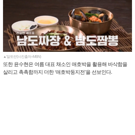
▲'알토란'(사진출처=MBN)
또한 윤수현은 여름 대표 채소인 애호박을 활용해 바삭함을
살리고 촉촉함까지 더한 ‘애호박둥지전’을 선보인다.