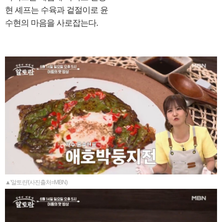
현 셰프는 수육과 겉절이로 윤
수현의 마음을 사로잡는다.
▲'알토란'(사진출처=MBN)