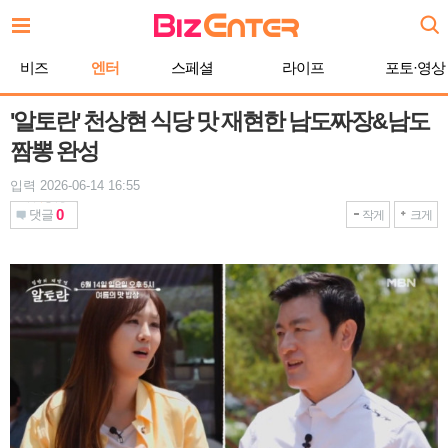
본
문
바
비즈
엔터
스페셜
라이프
포토·영상
로
가
기
'알토란' 천상현 식당 맛 재현한 남도짜장&남도
짬뽕 완성
입력 2026-06-14 16:55
0
댓글
작게
크게