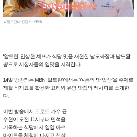
▲'알토란'(사진출처=MBN)
'알토란' 천상현 셰프가 식당 맛을 재현한 남도짜장과 남도짬
뽕으로 시청자들의 입맛을 저격한다.
14일 방송되는 MBN ‘알토란’에서는 ‘여름의 맛 밥상’을 주제로
제철 식재료를 활용한 요리와 유명 맛집의 레시피를 소개한
다.
이번 방송에서 트로트 가수 윤
수현이 오전 11시부터 만석을
기록하는 식당에서 일일 아르
바이트를 체험에 나서고 천상