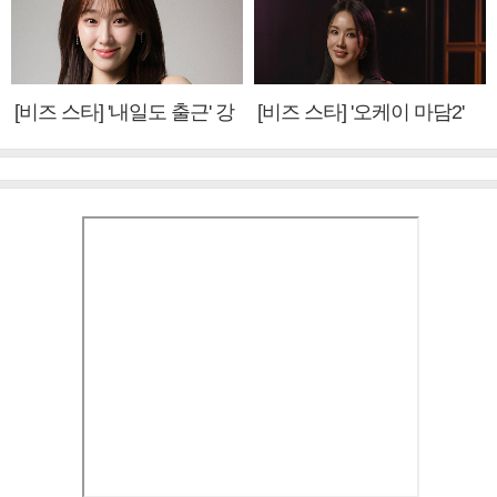
[비즈 스타] '내일도 출근' 강
[비즈 스타] '오케이 마담2'
미나 "아이오아이 불화설?
엄정화 "6년 만의 속편 제
사실 아냐"(인터뷰)
작, 하늘의 뜻"(인터뷰)