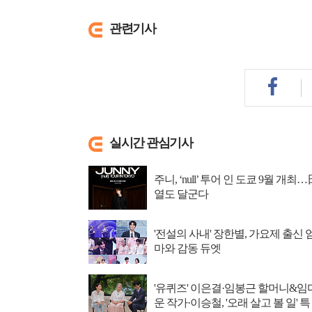
관련기사
실시간 관심기사
주니, ‘null’ 투어 인 도쿄 9월 개최…
열도 달군다
'전설의 사내' 장한별, 가요제 출신 
마와 감동 듀엣
'유퀴즈' 이은결·임봉근 할머니&임
운 작가·이승철, '오래 살고 볼 일' 특