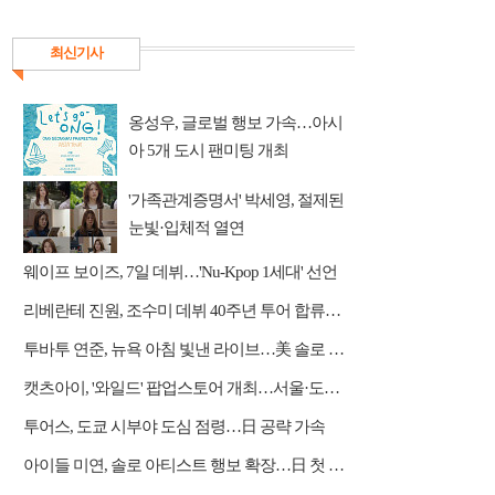
최신기사
옹성우, 글로벌 행보 가속…아시
아 5개 도시 팬미팅 개최
'가족관계증명서' 박세영, 절제된
눈빛·입체적 열연
웨이프 보이즈, 7일 데뷔…'Nu-Kpop 1세대' 선언
리베란테 진원, 조수미 데뷔 40주년 투어 합류…듀엣·아리아 가창
투바투 연준, 뉴욕 아침 빛낸 라이브…美 솔로 활동 포문
캣츠아이, '와일드' 팝업스토어 개최…서울·도쿄서 팬 소통
투어스, 도쿄 시부야 도심 점령…日 공략 가속
아이들 미연, 솔로 아티스트 행보 확장…日 첫 디싱 발매 예고