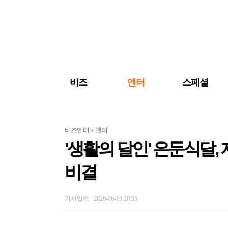
검색 바로가기
주메뉴 바로가기
주요 기사 바로가기
비즈
엔터
스페셜
비즈엔터
엔터
>
'생활의 달인' 은둔식달
비결
기사입력 : 2026-06-15 20:55