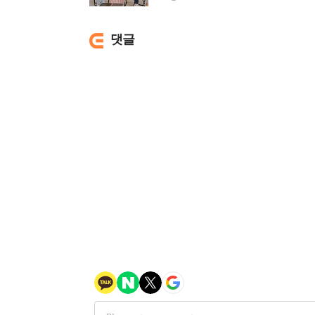
집 출격
댓글