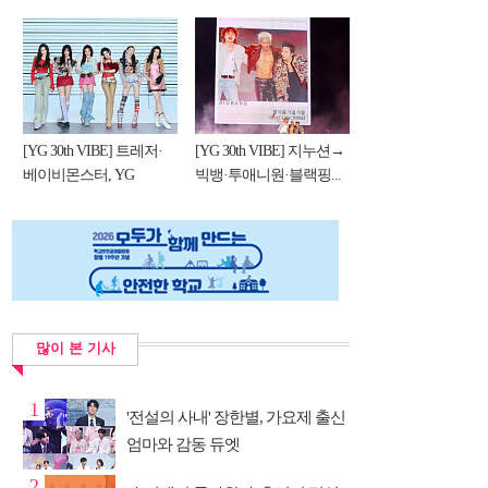
[YG 30th VIBE] 트레저·
[YG 30th VIBE] 지누션→
베이비몬스터, YG
빅뱅·투애니원·블랙핑...
DNA...
많이 본 기사
1
'전설의 사내' 장한별, 가요제 출신
엄마와 감동 듀엣
2