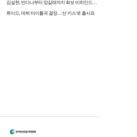
김설현, 반다나부터 양갈래까지 화보 비하인드…감각적 미학 완성
튜이드, 데뷔 타이틀곡 결정…'선 키스'로 출사표