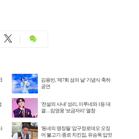
日
김용빈, '제7회 섬의 날' 기념식 축하
공연
엄
'전설의 사내' 성리, 이루네와 1등 대
결…임영웅 '보금자리' 열창
다
'동네의 명장들' 압구정로데오 오징
어 불고기·종로 치킨집, 유승목 입맛