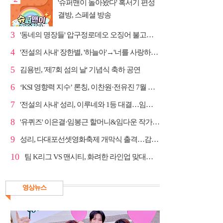
'슈퍼맨이 돌아왔다' 혹서기 편성
결방, 스페셜 방송
3
'동네의 명장들' 압구정로데오 오징어 불고기·종로 치...
4
'전설의 사내' 장한별, '하늘아'→'너를 사랑하고도' 명...
5
김용빈, '제7회 섬의 날' 기념식 축하 공연
6
‘KSI 영향력 지수’ 론칭, 이찬원·전유진 7월 차트 남녀...
7
'전설의 사내' 성리, 이루네와 1등 대결…임영웅 '보금...
8
'유퀴즈' 이은결·임봉근 할머니&임다운 작가·이승철, '...
9
성리, 다대포선셋영화축제 개막식 출격…감성 라이브 예고
10
팀 K리그 VS 맨시티, 화려한 라인업 맞대결…쿠팡플레이...
영상뉴스