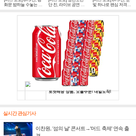
화문 밤하늘 수놓는 '비
단 진, 라이브 공연 중
빛 하나로 팬심 저격…
주얼 킹'의 열창
빛나는 독보적 아우라
독보적 카리스마
실시간 관심기사
이찬원, '섬의 날' 콘서트→'머드 축제' 연속 출
격