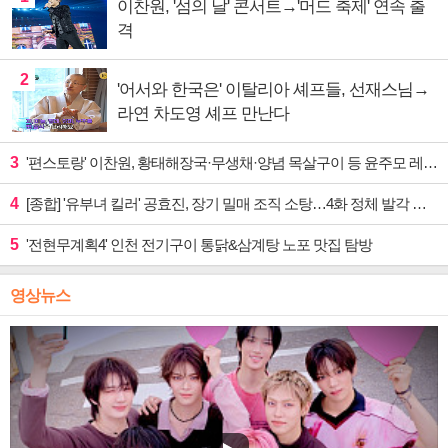
이찬원, '섬의 날' 콘서트→'머드 축제' 연속 출
격
2
'어서와 한국은' 이탈리아 셰프들, 선재스님→
라연 차도영 셰프 만난다
3
'편스토랑' 이찬원, 황태해장국·무생채·양념 목살구이 등 윤주모 레시피 섭렵
4
[종합] '유부녀 킬러' 공효진, 장기 밀매 조직 소탕…4화 정체 발각 위기 예고
5
'전현무계획4' 인천 전기구이 통닭&삼계탕 노포 맛집 탐방
영상뉴스