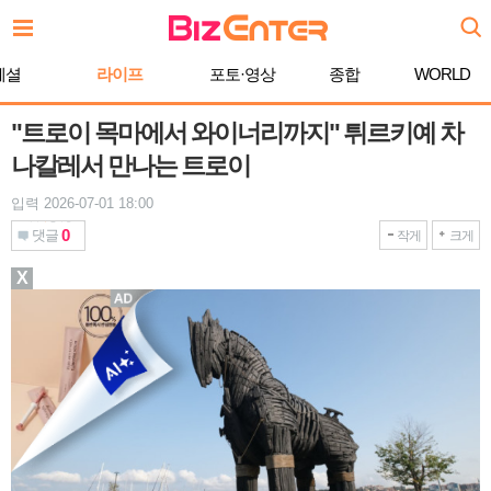
본
문
바
페셜
라이프
포토·영상
종합
WORLD
로
가
기
"트로이 목마에서 와이너리까지" 튀르키예 차
나칼레서 만나는 트로이
입력 2026-07-01 18:00
0
댓글
작게
크게
X