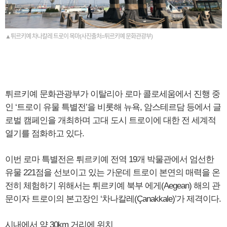
▲튀르키예 차나칼레 트로이 목마(사진출처=튀르키예 문화관광부)
튀르키예 문화관광부가 이탈리아 로마 콜로세움에서 진행 중
인 ‘트로이 유물 특별전’을 비롯해 뉴욕, 암스테르담 등에서 글
로벌 캠페인을 개최하며 고대 도시 트로이에 대한 전 세계적
열기를 점화하고 있다.
이번 로마 특별전은 튀르키예 전역 19개 박물관에서 엄선한
유물 221점을 선보이고 있는 가운데 트로이 본연의 매력을 온
전히 체험하기 위해서는 튀르키예 북부 에게(Aegean) 해의 관
문이자 트로이의 본고장인 ‘차나칼레(Çanakkale)’가 제격이다.
시내에서 약 30km 거리에 위치