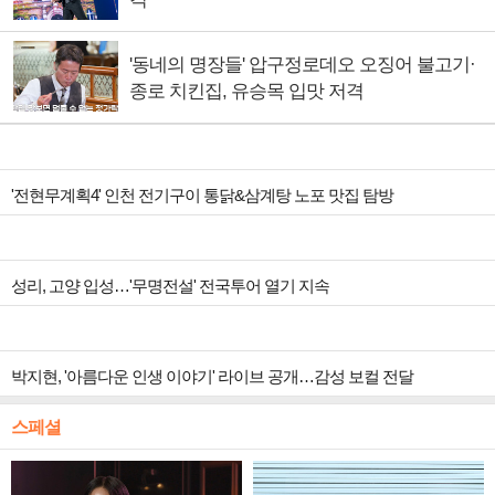
'동네의 명장들' 압구정로데오 오징어 불고기·
종로 치킨집, 유승목 입맛 저격
'전현무계획4' 인천 전기구이 통닭&삼계탕 노포 맛집 탐방
성리, 고양 입성…'무명전설' 전국투어 열기 지속
박지현, '아름다운 인생 이야기' 라이브 공개…감성 보컬 전달
스페셜