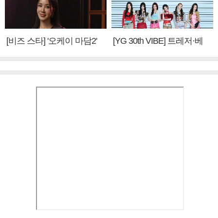
[비즈 스타] '오케이 마담2'
[YG 30th VIBE] 트레저·베
엄정화 "6년 만의 속편 제
이비몬스터, YG DNA 계승
작, 하늘의 뜻"(인터뷰)
③