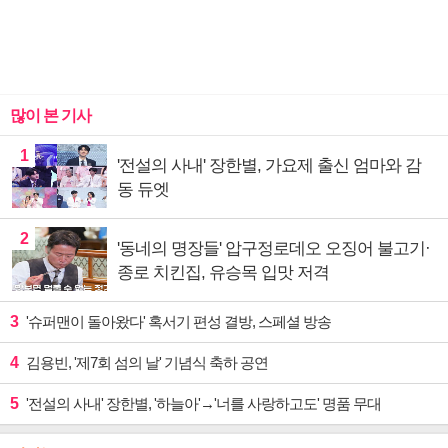
많이 본 기사
1
'전설의 사내' 장한별, 가요제 출신 엄마와 감
동 듀엣
2
'동네의 명장들' 압구정로데오 오징어 불고기·
종로 치킨집, 유승목 입맛 저격
3
'슈퍼맨이 돌아왔다' 혹서기 편성 결방, 스페셜 방송
4
김용빈, '제7회 섬의 날' 기념식 축하 공연
5
'전설의 사내' 장한별, '하늘아'→'너를 사랑하고도' 명품 무대