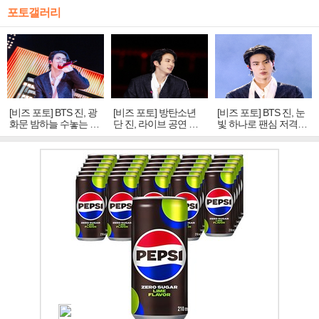
포토갤러리
[비즈 포토] BTS 진, 광
[비즈 포토] 방탄소년
[비즈 포토] BTS 진, 눈
화문 밤하늘 수놓는 '비
단 진, 라이브 공연 중
빛 하나로 팬심 저격…
주얼 킹'의 열창
빛나는 독보적 아우라
독보적 카리스마