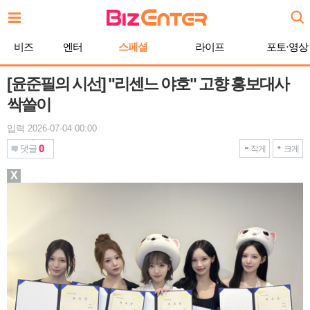
본
문
바
비즈
엔터
스페셜
라이프
포토·영상
로
가
기
[윤준필의 시선] "리센느 야호" 고향 홍보대사
싹쓸이
입력 2026-07-04 00:00
0
댓글
작게
크게
X