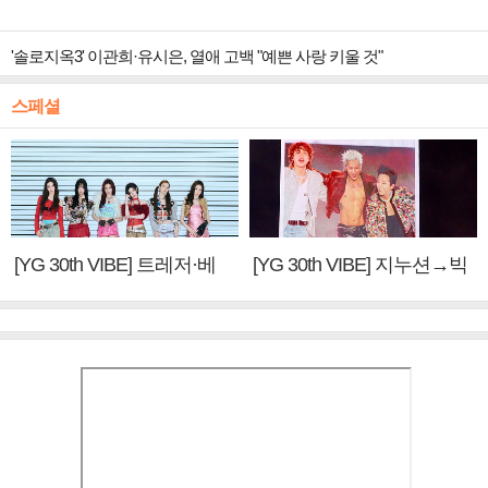
'솔로지옥3' 이관희·유시은, 열애 고백 "예쁜 사랑 키울 것"
스페셜
[YG 30th VIBE] 트레저·베
[YG 30th VIBE] 지누션→빅
이비몬스터, YG DNA 계승
뱅·투애니원·블랙핑크, YG
③
만의 문법②