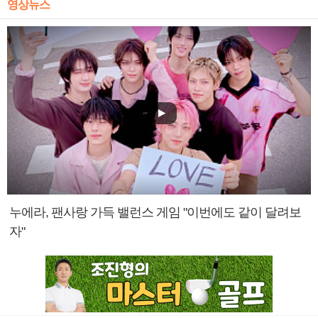
영상뉴스
누에라, 팬사랑 가득 밸런스 게임 "이번에도 같이 달려보
자"