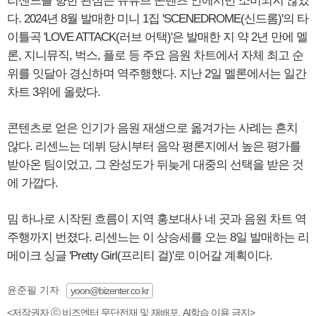
리센느를 향한 관심은 유튜브 콘텐츠 안에서만 소비되지 않았
다. 2024년 8월 발매한 미니 1집 'SCENEDROME(신드롬)'의 타
이틀곡 'LOVE ATTACK(러브 어택)'은 발매한 지 약 2년 만에 멜
론, 지니뮤직, 벅스, 플로 등 주요 음원 차트에서 자체 최고 순
위를 잇달아 경신하며 역주행했다. 지난 2일 멜론에서는 일간
차트 3위에 올랐다.
콘텐츠로 얻은 인기가 음원 재생으로 옮겨가는 사례는 흔치
않다. 리센느는 데뷔 당시부터 음악 평론지에서 높은 평가를
받아온 팀이었고, 그 완성도가 뒤늦게 대중의 선택을 받은 것
에 가깝다.
밈 하나로 시작된 흐름이 지역 홍보대사 네 곳과 음원 차트 역
주행까지 번졌다. 리센느는 이 상승세를 오는 8일 발매하는 리
메이크 싱글 'Pretty Girl(프리티 걸)'로 이어갈 계획이다.
윤준필 기자
yoon@bizenter.co.kr
<저작권자 ⓒ 비즈엔터 무단전재 및 재배포, AI학습 이용 금지>