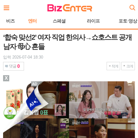
본
문
바
비즈
엔터
스페셜
라이프
포토·영상
로
가
기
‘합숙 맞선2’ 여자 직업 한의사→쇼호스트 공개
남자 母心 흔들
입력 2026-07-04 18:30
0
댓글
작게
크게
X