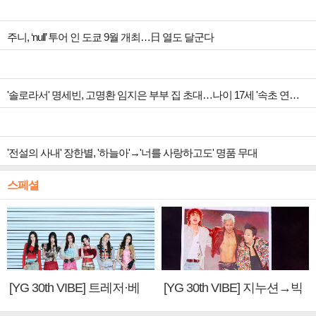
주니, ‘null’ 투어 인 도쿄 9월 개최…日 열도 달군다
'솔로라서' 명세빈, 고명환 임지은 부부 집 초대…나이 17세 '속초 연하남' 에피소드 방출
'전설의 사내' 장한별, '하늘아'→'너를 사랑하고도' 명품 무대
스페셜
[YG 30th VIBE] 트레저·베
[YG 30th VIBE] 지누션→빅
이비몬스터, YG DNA 계승
뱅·투애니원·블랙핑크, YG