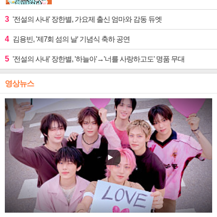
3
'전설의 사내' 장한별, 가요제 출신 엄마와 감동 듀엣
4
김용빈, '제7회 섬의 날' 기념식 축하 공연
5
'전설의 사내' 장한별, '하늘아'→'너를 사랑하고도' 명품 무대
영상뉴스