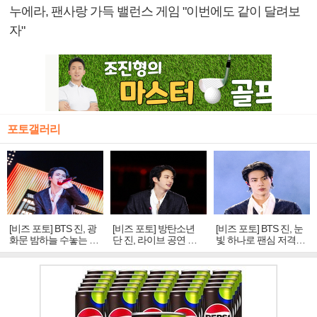
누에라, 팬사랑 가득 밸런스 게임 "이번에도 같이 달려보
자"
포토갤러리
[비즈 포토] BTS 진, 광
[비즈 포토] 방탄소년
[비즈 포토] BTS 진, 눈
화문 밤하늘 수놓는 '비
단 진, 라이브 공연 중
빛 하나로 팬심 저격…
주얼 킹'의 열창
빛나는 독보적 아우라
독보적 카리스마